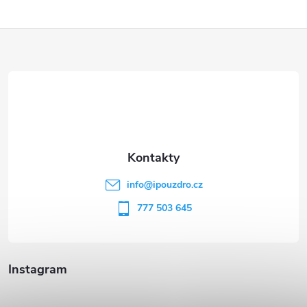
Z
á
p
a
t
info
@
ipouzdro.cz
í
777 503 645
Instagram