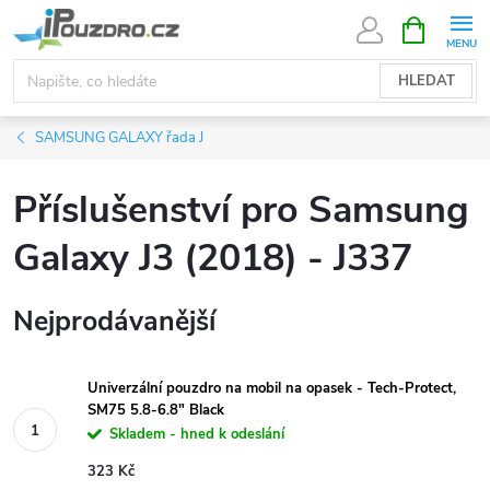
Přejít
NÁKUPNÍ
KOŠÍK
na
obsah
HLEDAT
SAMSUNG GALAXY řada J
Příslušenství pro Samsung
Galaxy J3 (2018) - J337
Nejprodávanější
Univerzální pouzdro na mobil na opasek - Tech-Protect,
SM75 5.8-6.8" Black
Skladem - hned k odeslání
323 Kč