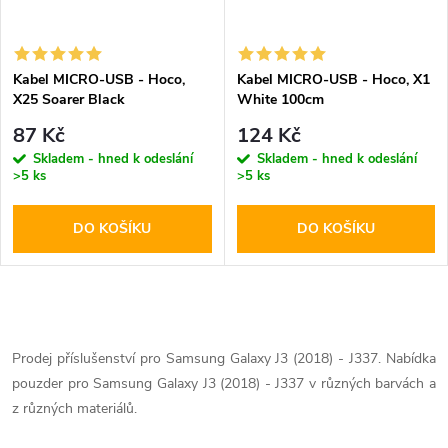
Kabel MICRO-USB - Hoco,
Kabel MICRO-USB - Hoco, X1
X25 Soarer Black
White 100cm
87 Kč
124 Kč
Skladem - hned k odeslání
Skladem - hned k odeslání
>5 ks
>5 ks
DO KOŠÍKU
DO KOŠÍKU
O
v
Prodej příslušenství pro Samsung Galaxy J3 (2018) - J337. Nabídka
pouzder pro Samsung Galaxy J3 (2018) - J337 v různých barvách a
l
z různých materiálů.
á