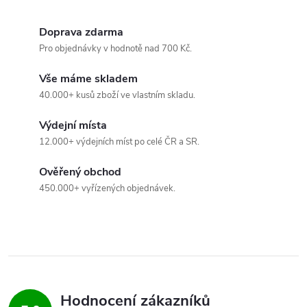
d
Doprava zdarma
a
Pro objednávky v hodnotě nad 700 Kč.
c
Vše máme skladem
40.000+ kusů zboží ve vlastním skladu.
í
Výdejní místa
p
12.000+ výdejních míst po celé ČR a SR.
r
Ověřený obchod
v
450.000+ vyřízených objednávek.
k
y
v
ý
Hodnocení zákazníků