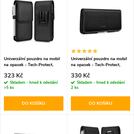
z
ý
Abecedně
e
p
n
i
í
s
p
Univerzální pouzdro na mobil
Univerzální pouzdro na mobil
na opasek - Tech-Protect,
na opasek - Tech-Protect,
p
SM75 5.8-6.8" Black
SM90 5.8-6.8" Black
r
323 Kč
330 Kč
r
Skladem - hned k odeslání
Skladem - hned k odeslání
>5 ks
2 ks
o
o
DO KOŠÍKU
DO KOŠÍKU
d
d
u
u