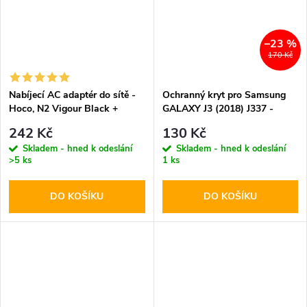
–23 %
170 Kč
Nabíjecí AC adaptér do sítě -
Ochranný kryt pro Samsung
Hoco, N2 Vigour Black +
GALAXY J3 (2018) J337 -
MICRO-USB kabel
Mercury, Soft Feeling Pink
242 Kč
130 Kč
Skladem - hned k odeslání
Skladem - hned k odeslání
>5 ks
1 ks
DO KOŠÍKU
DO KOŠÍKU