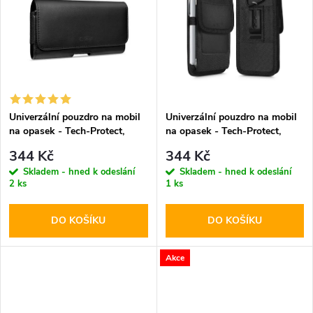
k
k
t
t
ů
ů
Univerzální pouzdro na mobil
Univerzální pouzdro na mobil
na opasek - Tech-Protect,
na opasek - Tech-Protect,
SM80 5.8-6.8" Black
SM85 5.8-6.8" Black
344 Kč
344 Kč
Skladem - hned k odeslání
Skladem - hned k odeslání
2 ks
1 ks
DO KOŠÍKU
DO KOŠÍKU
Akce