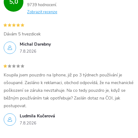
5,0
9739 hodnocení
p
Zobrazit recenze
i
s
Dávám 5 hvezdicek
u
Michal Darebny
7.8.2026
Koupila jsem pouzdro na Iphone, již po 3 týdnech používání je
ošoupané. Zasláno k reklamaci, obchod odpovídá, že na mechanické
poškození se záruka nevztahuje. Na co tedy pouzdro je, když se
běžným používáním tak opotřebuje? Zaslán dotaz na ČOI, jak
postupovat.
Ludmila Kučerová
7.8.2026