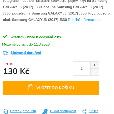
fotografie může být ilustrační
Související pojmy:
kryt na Samsung
GALAXY J3 (2017) J330, obal na Samsung GALAXY J3 (2017)
J330, pouzdro na Samsung GALAXY J3 (2017) J330, kryt, pouzdro,
obal, Samsung GALAXY J3 (2017) J330
Detailní informace
Skladem - hned k odeslání
2 ks
11.8.2026
Možnosti doručení
170 Kč
130 Kč
Měrná
cena:
VLOŽIT DO KOŠÍKU
Dotaz k produktu
Hlídat dostupnost
Sdílet