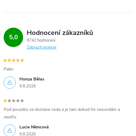
Hodnocení zákazníků
5,0
9742 hodnocení
Zobrazit recenze
Palec
Honza Bělas
9.8.2026
Pod pouzdro se dostane voda a je tam dokud ho nesundám a
neotřu.
Lucie Nĕmcová
9.8.2026