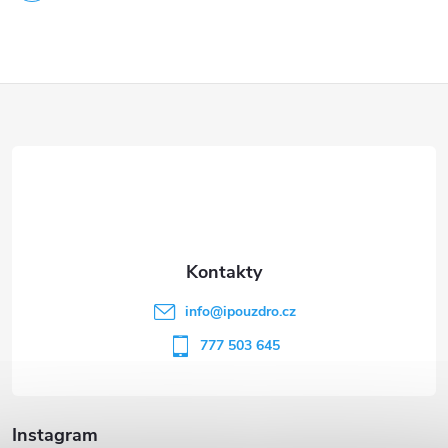
Z
á
p
a
t
info
@
ipouzdro.cz
í
777 503 645
Instagram