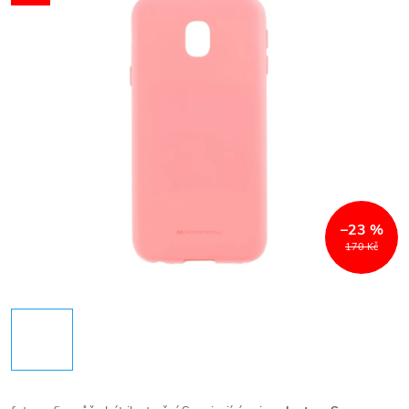
–23 %
170 Kč