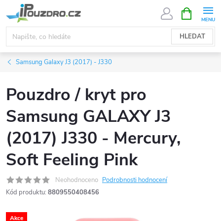
Přejít
NÁKUPNÍ
KOŠÍK
na
obsah
HLEDAT
Samsung Galaxy J3 (2017) - J330
Pouzdro / kryt pro
Samsung GALAXY J3
(2017) J330 - Mercury,
Soft Feeling Pink
Neohodnoceno
Podrobnosti hodnocení
Kód produktu:
8809550408456
Akce