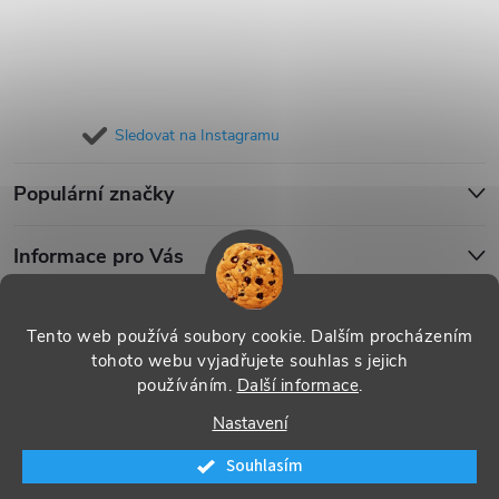
Sledovat na Instagramu
Populární značky
Informace pro Vás
Blog
Tento web používá soubory cookie. Dalším procházením
tohoto webu vyjadřujete souhlas s jejich
používáním.
Další informace
.
Copyright 2026
iPouzdro.cz
. Všechna práva vyhrazena.
Upravit
Nastavení
nastavení cookies
Souhlasím
Vytvořil Shoptet