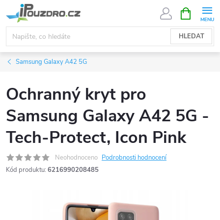
Přejít
NÁKUPNÍ
KOŠÍK
na
obsah
HLEDAT
Samsung Galaxy A42 5G
Ochranný kryt pro
Samsung Galaxy A42 5G -
Tech-Protect, Icon Pink
Neohodnoceno
Podrobnosti hodnocení
Kód produktu:
6216990208485