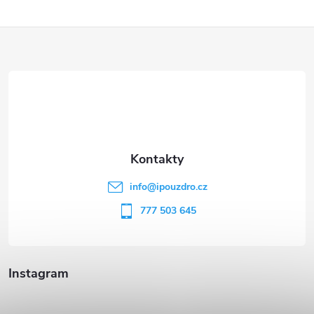
Z
á
p
a
t
info
@
ipouzdro.cz
í
777 503 645
Instagram