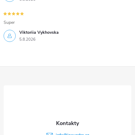
Super
Viktoriia Vykhovska
5.8.2026
Z
á
p
a
t