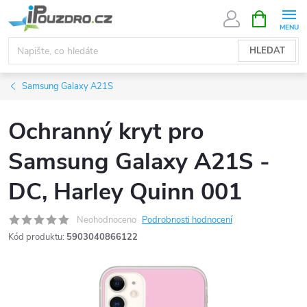
Přejít
NÁKUPNÍ
KOŠÍK
na
obsah
HLEDAT
Samsung Galaxy A21S
Ochranný kryt pro
Samsung Galaxy A21S -
DC, Harley Quinn 001
Neohodnoceno
Podrobnosti hodnocení
Kód produktu:
5903040866122