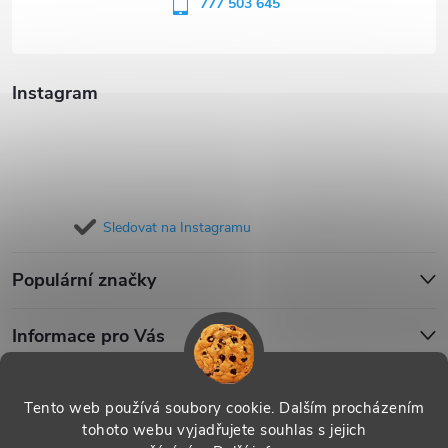
í
777 503 645
Instagram
Sledovat na Instagramu
Populární značky
Informace pro Vás
Blog
Tento web používá soubory cookie. Dalším procházením
tohoto webu vyjadřujete souhlas s jejich