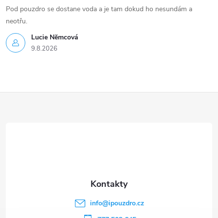
Pod pouzdro se dostane voda a je tam dokud ho nesundám a
neotřu.
Lucie Nĕmcová
9.8.2026
Z
á
p
a
t
info
@
ipouzdro.cz