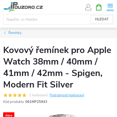
Přejít
NÁKUPNÍ
KOŠÍK
na
obsah
HLEDAT
Řemínky
Kovový řemínek pro Apple
Watch 38mm / 40mm /
41mm / 42mm - Spigen,
Modern Fit Silver
2 hodnocení
Podrobnosti hodnocení
Kód produktu:
061MP25943
Akce