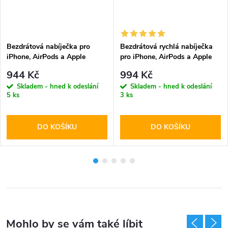
Bezdrátová nabíječka pro
Bezdrátová rychlá nabíječka
iPhone, AirPods a Apple
pro iPhone, AirPods a Apple
Watch - Tech-Protect, QI15W-
Watch - Tech-Protect, A22
944 Kč
994 Kč
A42 MagSafe Space Gray
MagSafe Wireless Charger
Skladem - hned k odeslání
Skladem - hned k odeslání
White
5 ks
3 ks
DO KOŠÍKU
DO KOŠÍKU