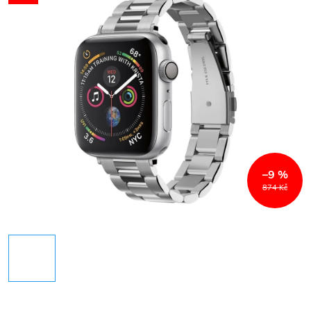
–9 %
874 Kč