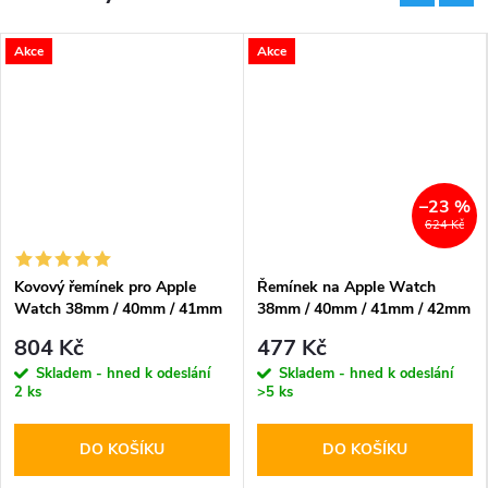
Akce
Akce
–23 %
624 Kč
Kovový řemínek pro Apple
Řemínek na Apple Watch
Watch 38mm / 40mm / 41mm
38mm / 40mm / 41mm / 42mm
/ 42mm - Spigen, Modern Fit
- DuxDucis, BL Evergreen
804 Kč
477 Kč
Rose
Skladem - hned k odeslání
Skladem - hned k odeslání
2 ks
>5 ks
DO KOŠÍKU
DO KOŠÍKU