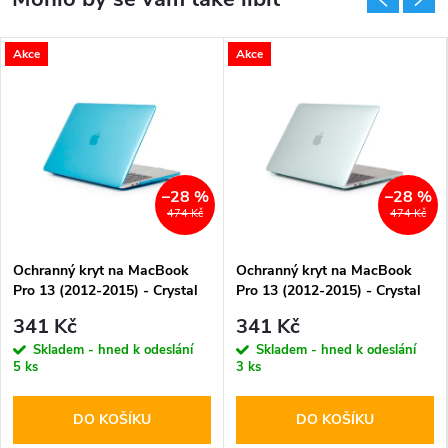
Akce
Akce
–28 %
–28 %
474 Kč
474 Kč
Ochranný kryt na MacBook
Ochranný kryt na MacBook
Pro 13 (2012-2015) - Crystal
Pro 13 (2012-2015) - Crystal
Light Blue
Green
341 Kč
341 Kč
Skladem - hned k odeslání
Skladem - hned k odeslání
5 ks
3 ks
DO KOŠÍKU
DO KOŠÍKU