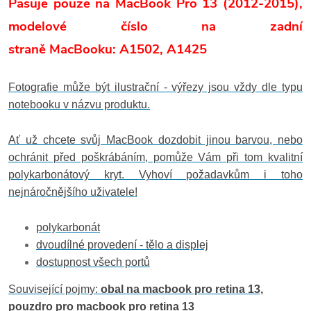
Pasuje pouze na MacBook Pro 13 (2012-2015)
,
m
odelové číslo na zadní
straně
MacBooku: A1502, A1425
Fotografie může být ilustrační - výřezy jsou vždy dle typu
notebooku v názvu produktu.
Ať už chcete svůj MacBook dozdobit jinou barvou, nebo
ochránit před poškrábáním, pomůže Vám při tom kvalitní
polykarbonátový kryt. Vyhoví požadavkům i toho
nejnáročnějšího uživatele!
polykarbonát
dvoudílné provedení - tělo a displej
dostupnost všech portů
Související pojmy:
obal na macbook pro retina 13,
pouzdro pro macbook pro retina 13