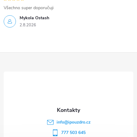
Všechno super doporučuji
Mykola Ostash
2.8.2026
Z
á
p
a
t
info
@
ipouzdro.cz
í
777 503 645