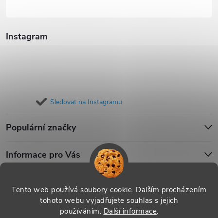
Instagram
Sledovat na Instagramu
Populární značky
Informace pro Vás
Blog
Tento web používá soubory cookie. Dalším procházením
tohoto webu vyjadřujete souhlas s jejich
používáním.
Další informace
.
Copyright 2026
iPouzdro.cz
. Všechna práva vyhrazena.
Upravit