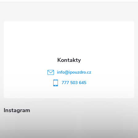
Z
á
p
a
t
info
@
ipouzdro.cz
í
777 503 645
Instagram