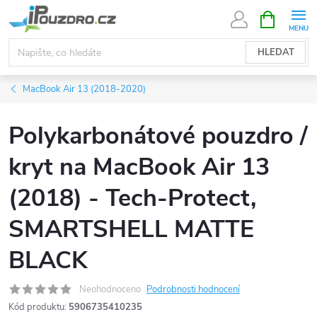
Přejít
NÁKUPNÍ
KOŠÍK
na
obsah
HLEDAT
MacBook Air 13 (2018-2020)
Polykarbonátové pouzdro /
kryt na MacBook Air 13
(2018) - Tech-Protect,
SMARTSHELL MATTE
BLACK
Neohodnoceno
Podrobnosti hodnocení
Kód produktu:
5906735410235