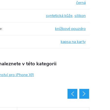
černá
syntetická kůže
,
silikon
e
:
knížkové pouzdro
kapsa na karty
aleznete v této kategorii
nství pro iPhone XR