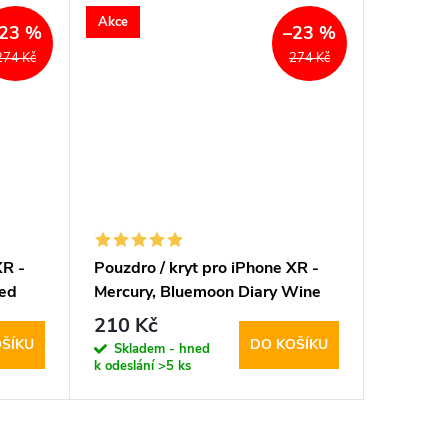
Akce
Akce
23 %
–23 %
274 Kč
274 Kč
XR -
Pouzdro / kryt pro iPhone XR -
Pouzdro 
Red
Mercury, Bluemoon Diary Wine
Mercury
HotPink
210 Kč
210 K
ŠÍKU
DO KOŠÍKU
Skladem - hned
Sklad
k odeslání
>5 ks
k odeslán