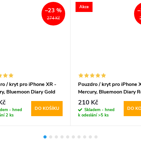
Akce
–23 %
–
274 Kč
o / kryt pro iPhone XR -
Pouzdro / kryt pro iPhone 
ry, Bluemoon Diary Gold
Mercury, Bluemoon Diary 
Kč
210 Kč
DO KOŠÍKU
DO KO
adem - hned
Skladem - hned
ání
2 ks
k odeslání
>5 ks