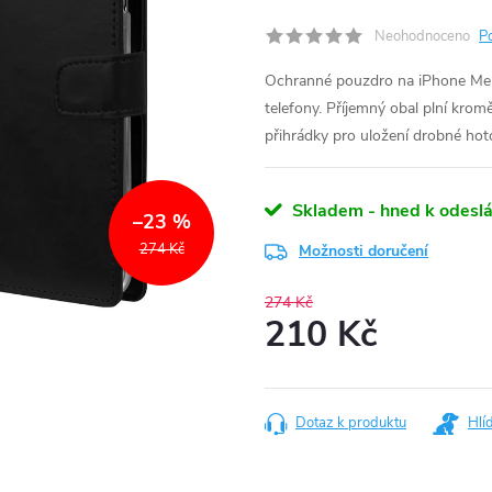
Neohodnoceno
P
Ochranné pouzdro na iPhone Merc
telefony. Příjemný obal plní krom
přihrádky pro uložení drobné hot
Skladem - hned k odeslá
–23 %
274 Kč
Možnosti doručení
274 Kč
210 Kč
Měrná
cena:
Dotaz k produktu
Hlí