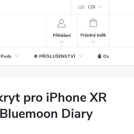
ntakt
💼 Pro firmy
CZK
NÁKUPNÍ
KOŠÍK
Prázdný košík
Přihlášení
rPods
⚙️ PŘÍSLUŠENSTVÍ
🤖 Ostatní značk
kryt pro iPhone XR
 Bluemoon Diary