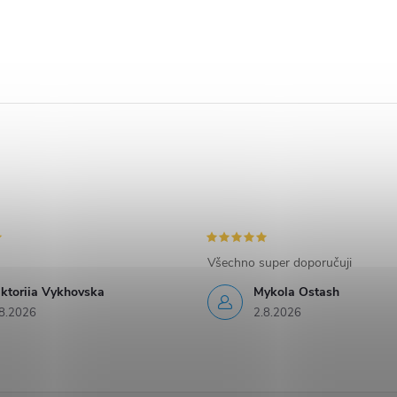
Všechno super doporučuji
iktoriia Vykhovska
Mykola Ostash
8.2026
2.8.2026