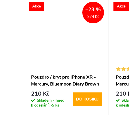
Akce
Akce
–23 %
–23 %
264 Kč
274 Kč
XR -
Pouzdro / kryt pro iPhone XR -
Pouzdr
gSafe
Mercury, Bluemoon Diary Brown
Mercu
210 Kč
210 
KOŠÍKU
DO KOŠÍKU
Skladem - hned
Skl
k odeslání
>5 ks
k odesl