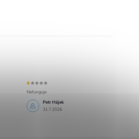
Nefunguje
Petr Hájek
31.7.2026