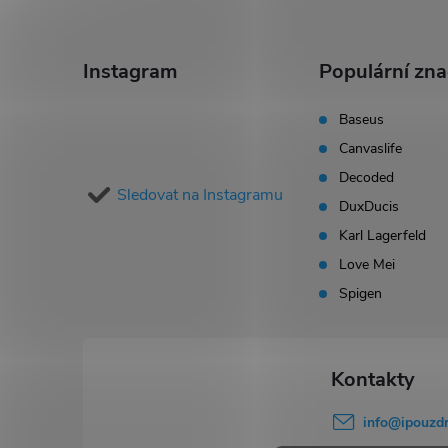
Z
á
Instagram
Populární zn
p
Baseus
Canvaslife
a
Decoded
Sledovat na Instagramu
t
DuxDucis
Karl Lagerfeld
í
Love Mei
Spigen
info
@
ipouzdr