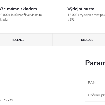
Vše máme skladem
Výdejní místa
0.000+ kusů zboží ve vlastním
12.000+ výdejních míst po 
kladu.
a SR.
RECENZE
DISKUZE
Param
EAN
:
Určeno pr
 bankovky