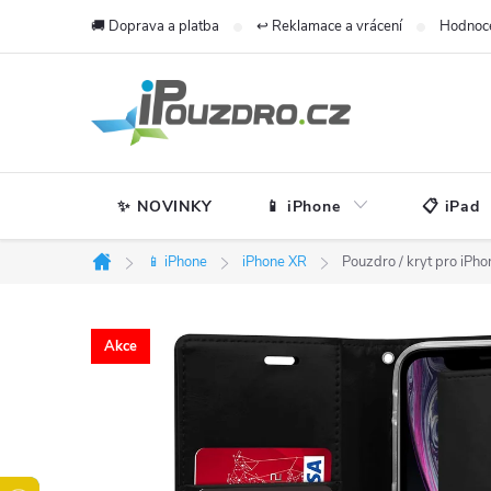
Přejít
🚚 Doprava a platba
↩️ Reklamace a vrácení
Hodnoc
na
obsah
✨ NOVINKY
📱 iPhone
📋 iPad
📱 iPhone
iPhone XR
Pouzdro / kryt pro iPh
Domů
Akce