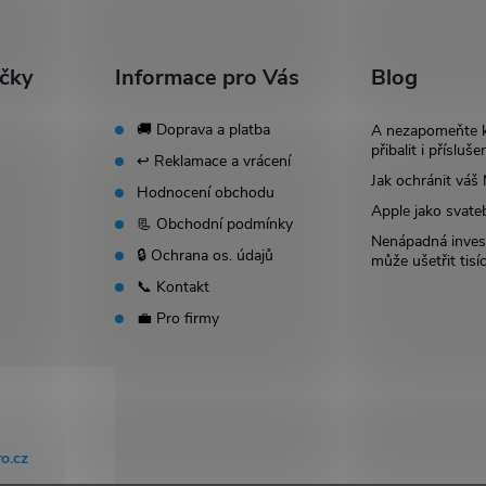
ačky
Informace pro Vás
Blog
🚚 Doprava a platba
A nezapomeňte 
přibalit i přísluše
↩️ Reklamace a vrácení
Jak ochránit vá
Hodnocení obchodu
Apple jako svate
📃 Obchodní podmínky
Nenápadná invest
🔒 Ochrana os. údajů
může ušetřit tisí
📞 Kontakt
💼 Pro firmy
o.cz