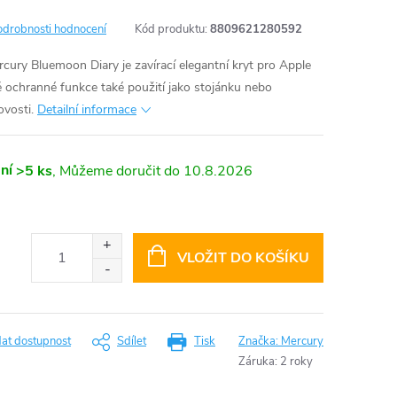
odrobnosti hodnocení
Kód produktu:
8809621280592
ury Bluemoon Diary je zavírací elegantní kryt pro Apple
ě ochranné funkce také použití jako stojánku nebo
ovosti.
Detailní informace
ní
>5 ks
10.8.2026
VLOŽIT DO KOŠÍKU
dat dostupnost
Sdílet
Tisk
Značka:
Mercury
Záruka
:
2 roky