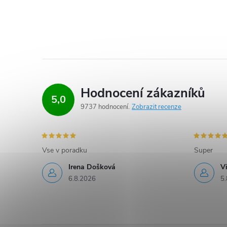
Hodnocení zákazníků
5,0
9737 hodnocení
Zobrazit recenze
Vse v poradku
Super
Irena Došková
V
6.8.2026
5.