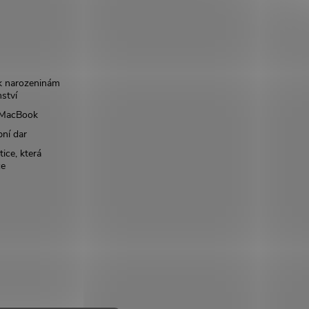
k narozeninám
nství
š MacBook
bní dar
ice, která
ce