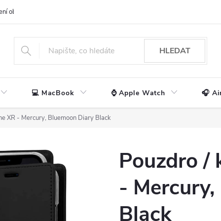
ení obchodu
📃 Obchodní podmínky
🔒 Ochrana os. údajů
📞 Ko
HLEDAT
💻 MacBook
⌚ Apple Watch
🎧 Ai
one XR - Mercury, Bluemoon Diary Black
Pouzdro / 
- Mercury,
Black