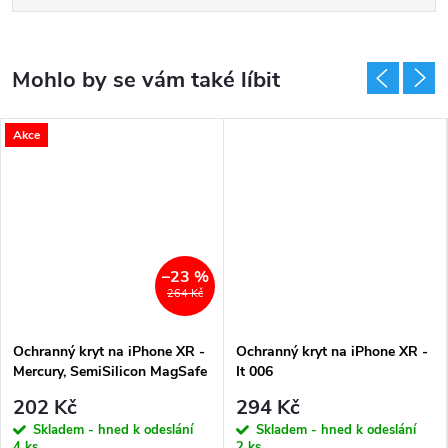
Akce
–23 %
264 Kč
Ochranný kryt na iPhone XR -
Ochranný kryt na iPhone XR -
Mercury, SemiSilicon MagSafe
It 006
Purple
202 Kč
294 Kč
Skladem - hned k odeslání
Skladem - hned k odeslání
4 ks
2 ks