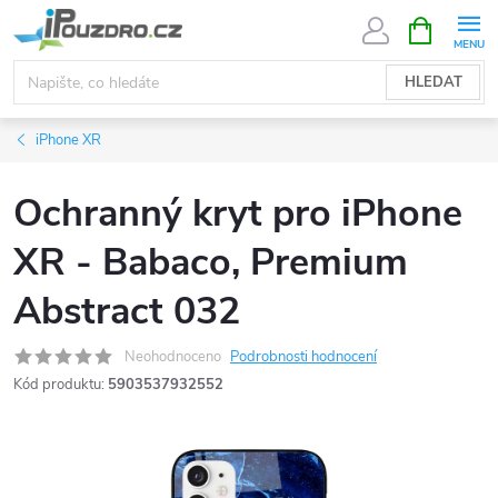
Přejít
NÁKUPNÍ
KOŠÍK
na
obsah
HLEDAT
iPhone XR
Ochranný kryt pro iPhone
XR - Babaco, Premium
Abstract 032
Neohodnoceno
Podrobnosti hodnocení
Kód produktu:
5903537932552