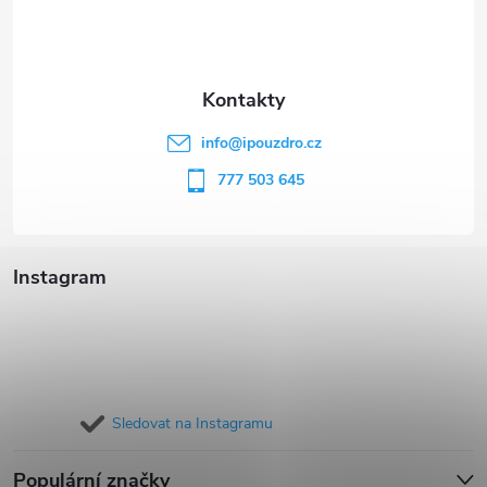
p
a
t
info
@
ipouzdro.cz
í
777 503 645
Instagram
Sledovat na Instagramu
Populární značky