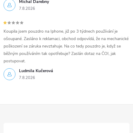
Michal Darebny
7.8.2026
Koupila jsem pouzdro na Iphone, již po 3 týdnech používání je
ošoupané. Zasláno k reklamaci, obchod odpovídá, že na mechanické
poškození se záruka nevztahuje. Na co tedy pouzdro je, když se
běžným používáním tak opotřebuje? Zaslán dotaz na ČOI, jak
postupovat.
Ludmila Kučerová
7.8.2026
Z
á