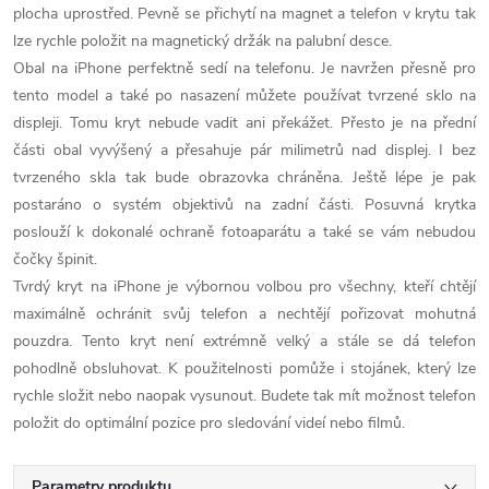
plocha uprostřed. Pevně se přichytí na magnet a telefon v krytu tak
lze rychle položit na magnetický držák na palubní desce.
Obal na iPhone perfektně sedí na telefonu. Je navržen přesně pro
tento model a také po nasazení můžete používat tvrzené sklo na
displeji. Tomu kryt nebude vadit ani překážet. Přesto je na přední
části obal vyvýšený a přesahuje pár milimetrů nad displej. I bez
tvrzeného skla tak bude obrazovka chráněna. Ještě lépe je pak
postaráno o systém objektivů na zadní části. Posuvná krytka
poslouží k dokonalé ochraně fotoaparátu a také se vám nebudou
čočky špinit.
Tvrdý kryt na iPhone je výbornou volbou pro všechny, kteří chtějí
maximálně ochránit svůj telefon a nechtějí pořizovat mohutná
pouzdra. Tento kryt není extrémně velký a stále se dá telefon
pohodlně obsluhovat. K použitelnosti pomůže i stojánek, který lze
rychle složit nebo naopak vysunout. Budete tak mít možnost telefon
položit do optimální pozice pro sledování videí nebo filmů.
Parametry produktu