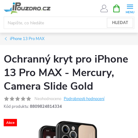
Přejít
NÁKUPNÍ
KOŠÍK
na
obsah
HLEDAT
iPhone 13 Pro MAX
Ochranný kryt pro iPhone
13 Pro MAX - Mercury,
Camera Slide Gold
Neohodnoceno
Podrobnosti hodnocení
Kód produktu:
8809824814334
Akce