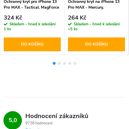
Ochranný kryt pro iPhone 13
Ochranný kryt na iPhone 13
Pro MAX - Tactical, MagForce
Pro MAX - Mercury,
Hyperstealth Deep Blue
SemiSilicon MagSafe Sierra
324 Kč
264 Kč
Skladem - hned k odeslání
Skladem - hned k odeslání
1 ks
>5 ks
DO KOŠÍKU
DO KOŠÍKU
Hodnocení zákazníků
5,0
9738 hodnocení