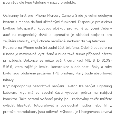
jsou vždy dle typu telefonu v názvu produktu.
Ochranný kryt pro iPhone Mercury Camera Slide je velmi odolným
krytem s mnoha dalšími užitečnými funkcemi. Disponuje praktickou
krytkou fotoaparátu, kovovou ploškou pro rychlé uchycení třeba v
autě na magnetický držák a uprostřed je skládací stojánek pro
zajištění stability, když chcete nerušeně sledovat displej telefonu.
Pouzdro na iPhone ochrání zadní část telefonu. Odolné pouzdro na
iPhone je maximálně vyztužené a bude také tlumit případné nárazy
při pádech. Dokonce se může pyšnit certifikací MIL STD 810G-
516.6, která zajišťuje kvalitu konstrukce a odolnost. Boky a rohy
krytu jsou obdařené pružným TPU plastem, který bude absorbovat
nárazy.
Kryt nepodporuje bezdrátové nabíjení. Telefon lze nabíjet Lightning
kabelem, kryt má ve spodní části vyveden průřez na nabíjecí
konektor. Také ostatní ovládací prvky jsou zachovány, takže můžete
ovládat hlasitost, fotografovat a poslouchat hudbu nebo filmy,
protože reproduktory jsou odkryté. Výhodou je i integrovaná kovová