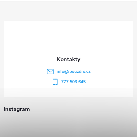
Z
á
p
a
t
info
@
ipouzdro.cz
í
777 503 645
Instagram