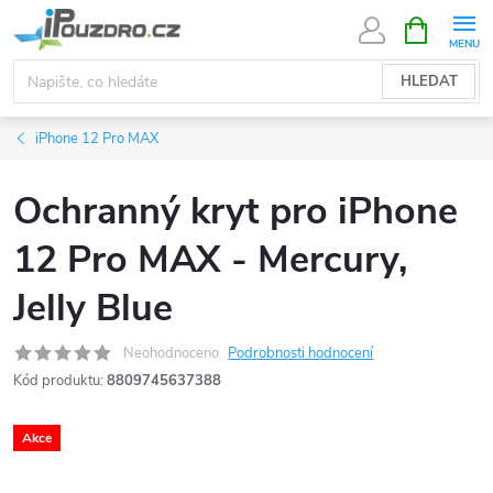
Přejít
NÁKUPNÍ
KOŠÍK
na
obsah
HLEDAT
iPhone 12 Pro MAX
Ochranný kryt pro iPhone
12 Pro MAX - Mercury,
Jelly Blue
Neohodnoceno
Podrobnosti hodnocení
Kód produktu:
8809745637388
Akce