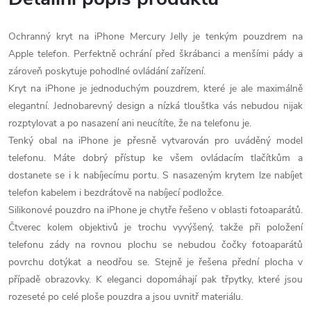
Ochranný kryt na iPhone Mercury Jelly je tenkým pouzdrem na
Apple telefon. Perfektně ochrání před škrábanci a menšími pády a
zároveň poskytuje pohodlné ovládání zařízení.
Kryt na iPhone je jednoduchým pouzdrem, které je ale maximálně
elegantní. Jednobarevný design a nízká tloušťka vás nebudou nijak
rozptylovat a po nasazení ani neucítíte, že na telefonu je.
Tenký obal na iPhone je přesně vytvarován pro uváděný model
telefonu. Máte dobrý přístup ke všem ovládacím tlačítkům a
dostanete se i k nabíjecímu portu. S nasazeným krytem lze nabíjet
telefon kabelem i bezdrátově na nabíjecí podložce.
Silikonové pouzdro na iPhone je chytře řešeno v oblasti fotoaparátů.
Čtverec kolem objektivů je trochu vyvýšený, takže při položení
telefonu zády na rovnou plochu se nebudou čočky fotoaparátů
povrchu dotýkat a neodřou se. Stejně je řešena přední plocha v
případě obrazovky. K eleganci dopomáhají pak třpytky, které jsou
rozeseté po celé ploše pouzdra a jsou uvnitř materiálu.