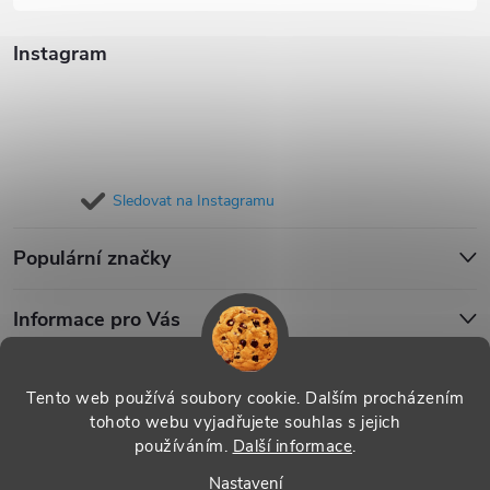
Instagram
Sledovat na Instagramu
Populární značky
Informace pro Vás
Blog
Tento web používá soubory cookie. Dalším procházením
tohoto webu vyjadřujete souhlas s jejich
používáním.
Další informace
.
Copyright 2026
iPouzdro.cz
. Všechna práva vyhrazena.
Upravit
Nastavení
nastavení cookies