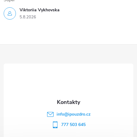
Viktoriia Vykhovska
5.8.2026
Z
á
p
a
t
info
@
ipouzdro.cz
í
777 503 645