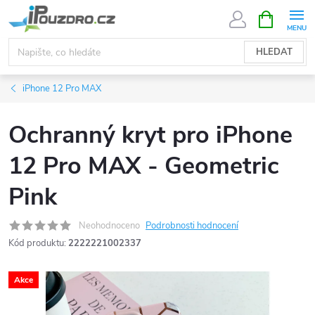
Přejít
NÁKUPNÍ
KOŠÍK
na
obsah
HLEDAT
iPhone 12 Pro MAX
Ochranný kryt pro iPhone
12 Pro MAX - Geometric
Pink
Neohodnoceno
Podrobnosti hodnocení
Kód produktu:
2222221002337
Akce