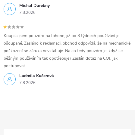
Michal Darebny
7.8.2026
Koupila jsem pouzdro na Iphone, již po 3 týdnech používání je
ošoupané. Zasláno k reklamaci, obchod odpovídá, že na mechanické
poškození se záruka nevztahuje. Na co tedy pouzdro je, když se
běžným používáním tak opotřebuje? Zaslán dotaz na ČOI, jak
postupovat.
Ludmila Kučerová
7.8.2026
Z
á