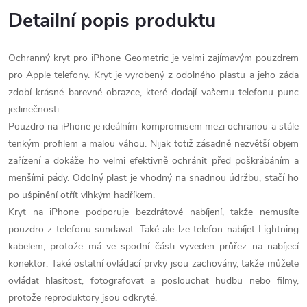
Detailní popis produktu
Ochranný kryt pro iPhone Geometric je velmi zajímavým pouzdrem
pro Apple telefony. Kryt je vyrobený z odolného plastu a jeho záda
zdobí krásné barevné obrazce, které dodají vašemu telefonu punc
jedinečnosti.
Pouzdro na iPhone je ideálním kompromisem mezi ochranou a stále
tenkým profilem a malou váhou. Nijak totiž zásadně nezvětší objem
zařízení a dokáže ho velmi efektivně ochránit před poškrábáním a
menšími pády. Odolný plast je vhodný na snadnou údržbu, stačí ho
po ušpinění otřít vlhkým hadříkem.
Kryt na iPhone podporuje bezdrátové nabíjení, takže nemusíte
pouzdro z telefonu sundavat. Také ale lze telefon nabíjet Lightning
kabelem, protože má ve spodní části vyveden průřez na nabíjecí
konektor. Také ostatní ovládací prvky jsou zachovány, takže můžete
ovládat hlasitost, fotografovat a poslouchat hudbu nebo filmy,
protože reproduktory jsou odkryté.