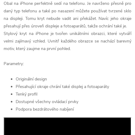
Obal na iPhone perfektně sedí na telefonu. Je navrženo přesně pro
daný typ telefonu a také po nasazení můžete používat tvrzené sklo
na displeji. Tomu kryt nebude vadit ani překážet. Navíc jeho okraje
přesahují přes úroveň displeje a fotoaparátů, takže ochrání také je.
Stylový kryt na iPhone je tvořen unikátními obrazci, které vytváří
velmi zajímavý vzhled. Uvnitř každého obrazce se nachází barevný
motiv, který zaujme na první pohled.
Parametry:
Originální design
Přesahující okraje chrání také displej a fotoaparáty
Tenký profil
Dostupné všechny ovládací prvky
Podpora bezdrátového nabíjení