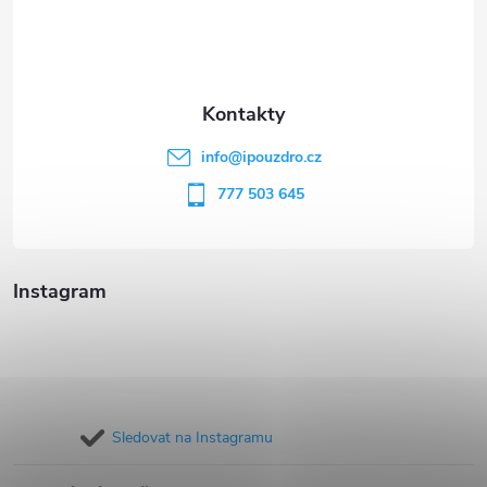
p
a
t
info
@
ipouzdro.cz
í
777 503 645
Instagram
Sledovat na Instagramu