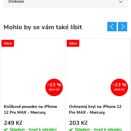
Diskuse
Akce
Akce
–23 %
–23 %
324 Kč
264 Kč
Knížkové pouzdro na iPhone
Ochranný kryt na iPhone 12
12 Pro MAX - Mercury,
Pro MAX - Mercury,
Mansoor Diary Navy
SemiSilicon MagSafe Blue
249 Kč
203 Kč
Skladem - hned k odeslání
Skladem - hned k odeslání