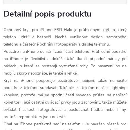
Detailní popis produktu
Ochranný kryt pro iPhone ESR Halo je průhledným krytem, který
telefon udrží v bezpečí. Nechá vyniknout design samotného
telefonu a částečně ochrání i fotoaparáty a displej telefonu.
Pouzdro na iPhone ochrání zadní část telefonu. Průhledné pouzdro
na iPhone je flexibilní a dokáže také tlumit případné nárazy při
pádech, o které se postarají vyztužené rohy. Po nasazení ho na
mobilu skoro nepoznáte, je tenké a lehké.
Kryt na iPhone podporuje bezdrátové nabíjení, takže nemusíte
pouzdro z telefonu sundavat. Také ale lze telefon nabíjet Lightning
kabelem, protože má ve spodní části vyveden průřez na nabíjecí
konektor. Také ostatní ovládací prvky jsou zachovány, takže můžete
ovládat hlasitost, fotografovat a poslouchat hudbu nebo filmy,
protože reproduktory jsou odkryté.
Obal na iPhone perfektně sedí na telefonu. Je navržen přesně pro