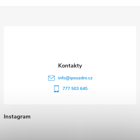
Z
á
p
a
t
info
@
ipouzdro.cz
í
777 503 645
Instagram