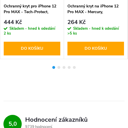
Ochranný kryt pro iPhone 12
Ochranný kryt na iPhone 12
Pro MAX - Tech-Protect,
Pro MAX - Mercury,
Magmat MagSafe Matte Black
SemiSilicon MagSafe Black
444 Kč
264 Kč
Skladem - hned k odeslání
Skladem - hned k odeslání
2 ks
>5 ks
DO KOŠÍKU
DO KOŠÍKU
Hodnocení zákazníků
5,0
9739 hodnocení