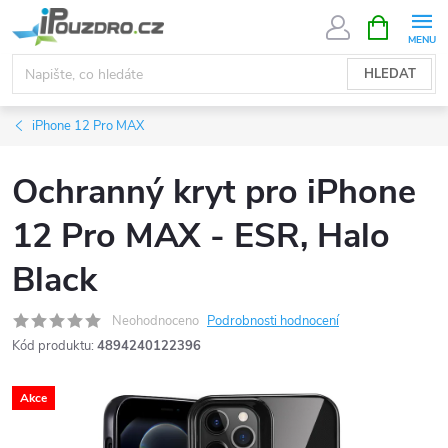
Přejít
NÁKUPNÍ
KOŠÍK
na
obsah
HLEDAT
iPhone 12 Pro MAX
Ochranný kryt pro iPhone
12 Pro MAX - ESR, Halo
Black
Neohodnoceno
Podrobnosti hodnocení
Kód produktu:
4894240122396
Akce