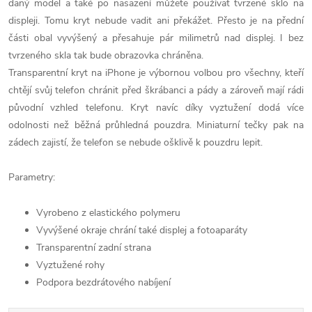
daný model a také po nasazení můžete používat tvrzené sklo na
displeji. Tomu kryt nebude vadit ani překážet. Přesto je na přední
části obal vyvýšený a přesahuje pár milimetrů nad displej. I bez
tvrzeného skla tak bude obrazovka chráněna.
Transparentní kryt na iPhone je výbornou volbou pro všechny, kteří
chtějí svůj telefon chránit před škrábanci a pády a zároveň mají rádi
původní vzhled telefonu. Kryt navíc díky vyztužení dodá více
odolnosti než běžná průhledná pouzdra. Miniaturní tečky pak na
zádech zajistí, že telefon se nebude ošklivě k pouzdru lepit.
Parametry:
Vyrobeno z elastického polymeru
Vyvýšené okraje chrání také displej a fotoaparáty
Transparentní zadní strana
Vyztužené rohy
Podpora bezdrátového nabíjení