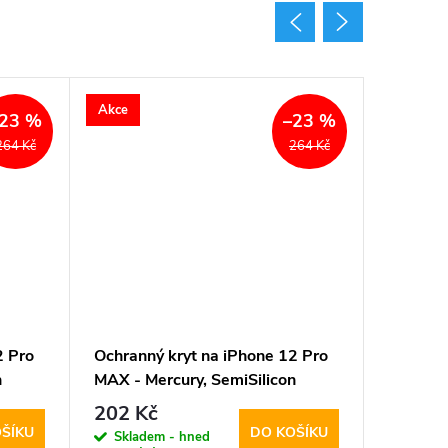
Akce
Akce
23 %
–23 %
264 Kč
264 Kč
2 Pro
Ochranný kryt na iPhone 12 Pro
Ochrann
n
MAX - Mercury, SemiSilicon
Max - M
MagSafe Stone
Transpa
202 Kč
196 K
ŠÍKU
DO KOŠÍKU
Skladem - hned
Sklad