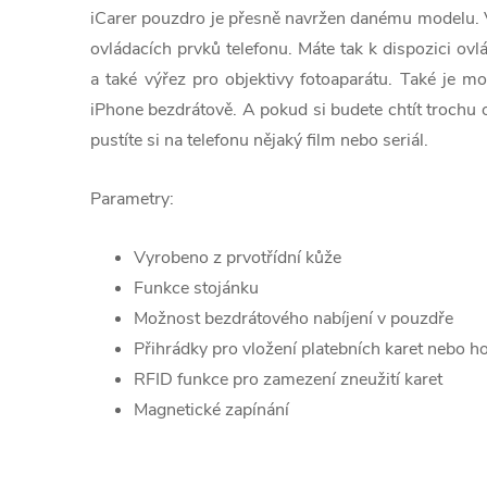
iCarer pouzdro je přesně navržen danému modelu. V
ovládacích prvků telefonu. Máte tak k dispozici ovlád
a také výřez pro objektivy fotoaparátu. Také je m
iPhone bezdrátově. A pokud si budete chtít trochu or
pustíte si na telefonu nějaký film nebo seriál.
Parametry:
Vyrobeno z prvotřídní kůže
Funkce stojánku
Možnost bezdrátového nabíjení v pouzdře
Přihrádky pro vložení platebních karet nebo h
RFID funkce pro zamezení zneužití karet
Magnetické zapínání