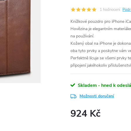
1 hodnocení
Podr
Knížkové pouzdro pro iPhone iCar
Hovězina je elegantním materiálem
na používání.
Kožený obal na iPhone je dokonal
oba tyto prvky a poskytne vám ve
Perfektně lícuje se všemi prvky 
připojení jakéhokoliv příslušenstv
Skladem - hned k odeslá
Možnosti doručení
924 Kč
Měrná
cena: