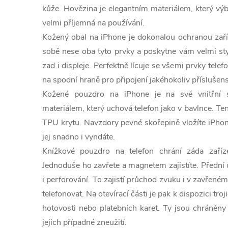
kůže. Hovězina je elegantním materiálem, který výb
velmi příjemná na používání.
Kožený obal na iPhone je dokonalou ochranou zaří
sobě nese oba tyto prvky a poskytne vám velmi st
zad i displeje. Perfektně lícuje se všemi prvky tele
na spodní hraně pro připojení jakéhokoliv příslušens
Kožené pouzdro na iPhone je na své vnitřní 
materiálem, který uchová telefon jako v bavlnce. Te
TPU krytu. Navzdory pevné skořepině vložíte iPhon
jej snadno i vyndáte.
Knížkové pouzdro na telefon chrání záda zaříz
Jednoduše ho zavřete a magnetem zajistíte. Přední 
i perforování. To zajistí průchod zvuku i v zavřené
telefonovat. Na otevírací části je pak k dispozici tro
hotovosti nebo platebních karet. Ty jsou chráněny
jejich případné zneužití.