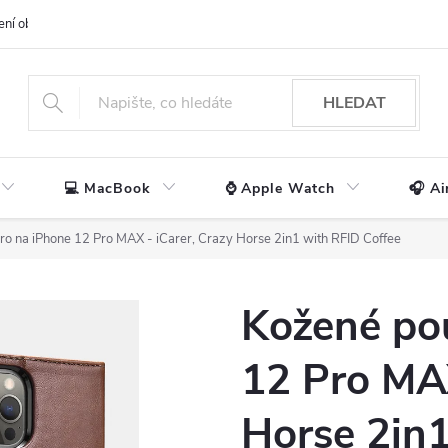
ení obchodu
📃 Obchodní podmínky
🔒 Ochrana os. údajů
📞 Ko
HLEDAT
💻 MacBook
⌚ Apple Watch
🎧 Ai
o na iPhone 12 Pro MAX - iCarer, Crazy Horse 2in1 with RFID Coffee
Kožené po
12 Pro MAX
Horse 2in1