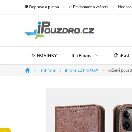
Přejít
🚚 Doprava a platba
↩️ Reklamace a vrácení
Hodnoc
na
obsah
✨ NOVINKY
📱 iPhone
📋 iPad
📱 iPhone
iPhone 12 Pro MAX
Kožené pouzdr
Domů