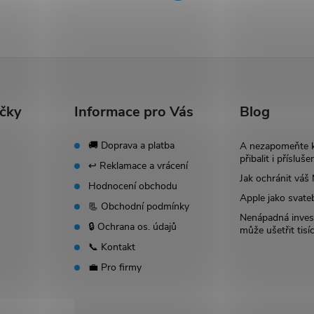
ačky
Informace pro Vás
Blog
🚚 Doprava a platba
A nezapomeňte 
přibalit i přísluše
↩️ Reklamace a vrácení
Jak ochránit vá
Hodnocení obchodu
Apple jako svate
📃 Obchodní podmínky
Nenápadná invest
🔒 Ochrana os. údajů
může ušetřit tisí
📞 Kontakt
💼 Pro firmy