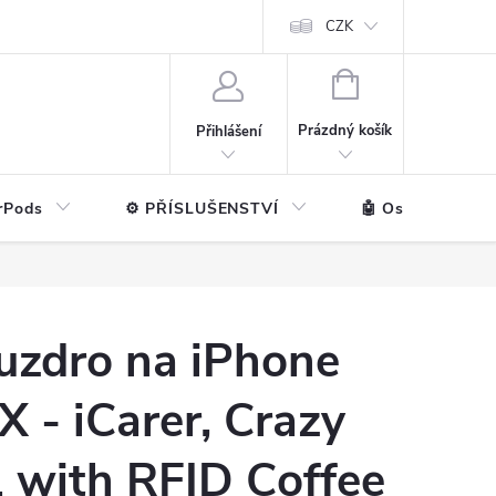
ntakt
💼 Pro firmy
CZK
NÁKUPNÍ
KOŠÍK
Prázdný košík
Přihlášení
rPods
⚙️ PŘÍSLUŠENSTVÍ
🤖 Ostatní značk
uzdro na iPhone
 - iCarer, Crazy
 with RFID Coffee