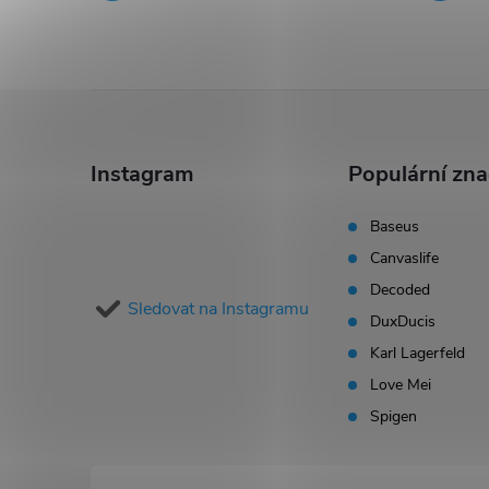
Z
á
Instagram
Populární zn
p
Baseus
Canvaslife
a
Decoded
Sledovat na Instagramu
t
DuxDucis
Karl Lagerfeld
í
Love Mei
Spigen