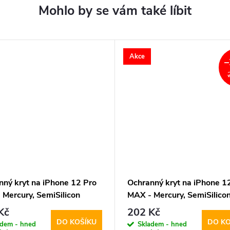
Akce
–
nný kryt na iPhone 12 Pro
Ochranný kryt na iPhone 1
 Mercury, SemiSilicon
MAX - Mercury, SemiSilico
fe Purple
MagSafe Green
Kč
202 Kč
DO KOŠÍKU
DO KO
adem - hned
Skladem - hned