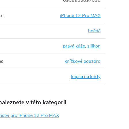
6958955897036
o
:
iPhone 12 Pro MAX
hnědá
pravá kůže
,
silikon
e
:
knížkové pouzdro
kapsa na karty
aleznete v této kategorii
enství pro iPhone 12 Pro MAX