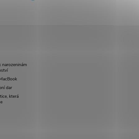
k narozeninám
nství
š MacBook
bní dar
ice, která
ce