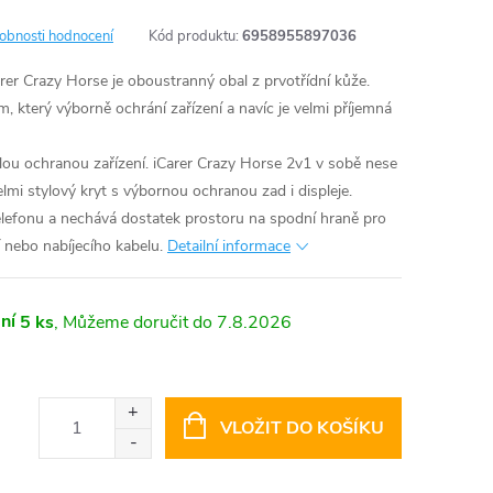
obnosti hodnocení
Kód produktu:
6958955897036
er Crazy Horse je oboustranný obal z prvotřídní kůže.
, který výborně ochrání zařízení a navíc je velmi příjemná
ou ochranou zařízení. iCarer Crazy Horse 2v1 v sobě nese
lmi stylový kryt s výbornou ochranou zad i displeje.
telefonu a nechává dostatek prostoru na spodní hraně pro
í nebo nabíjecího kabelu.
Detailní informace
ní
5 ks
7.8.2026
VLOŽIT DO KOŠÍKU