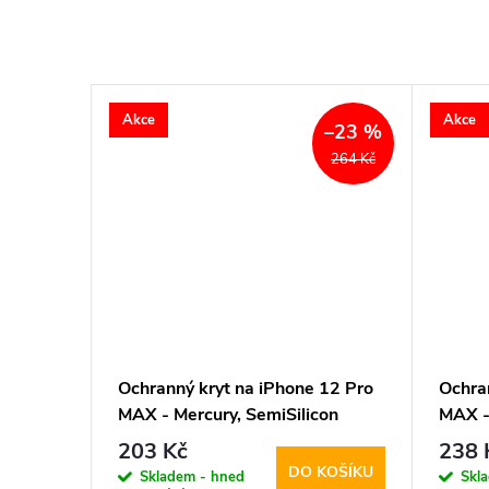
Akce
Akce
–23 %
264 Kč
 12 Pro
Ochranný kryt na iPhone 12 Pro
Ochra
MAX - Mercury, SemiSilicon
MAX -
MagSafe Blue
MagSa
203 Kč
238 
KOŠÍKU
DO KOŠÍKU
Skladem - hned
Skl