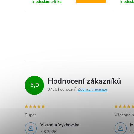
k odeslání
>5 ks
k odesl
Hodnocení zákazníků
5,0
9736 hodnocení
Zobrazit recenze
Super
Všechno s
Viktoriia Vykhovska
M
5.8.2026
2.