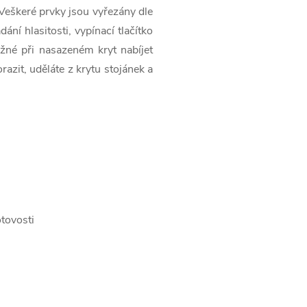
eškeré prvky jsou vyřezány dle
ání hlasitosti, vypínací tlačítko
ožné při nasazeném kryt nabíjet
azit, uděláte z krytu stojánek a
otovosti