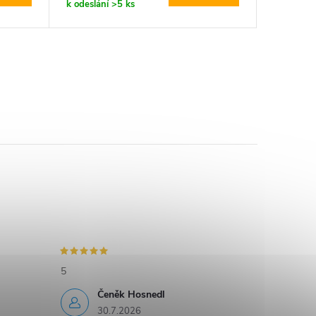
k odeslání
>5 ks
k odeslán
5
Čeněk Hosnedl
30.7.2026