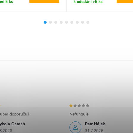
ání
5 ks
k odeslání
>5 ks
uper doporučuji
Nefunguje
ykola Ostash
Petr Hájek
8.2026
31.7.2026