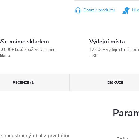
Dotaz k produktu
Hlí
Vše máme skladem
Výdejní místa
0.000+ kusů zboží ve vlastním
12.000+ výdejních míst po 
kladu.
a SR.
RECENZE (1)
DISKUZE
Param
 oboustranný obal z prvotřídní