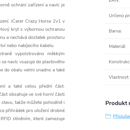
EAN
:
orně ochrání zařízení a navíc je
Určeno pr
zení. iCarer Crazy Horse 2v1 v
ylový kryt s výbornou ochranou
Barva
:
fonu a nechává dostatek prostoru
tví nebo nabíjecího kabelu.
Materiál
:
straně vypolstrováno měkkým
n se navíc vsazuje do plastového
Konstrukc
e do obalu velmi snadno a také
Vlastnost
:
ení a také celou přední část.
část obsahuje ve své horní části
m stavu, takže můžete pohodlně i
Produkt n
jice přihrádek pro uložení drobné
Přísluš
 RFID stíněním, které zamezuje