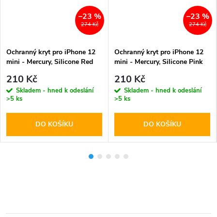
–23 %
–23 %
274 Kč
274 Kč
Ochranný kryt pro iPhone 12
Ochranný kryt pro iPhone 12
mini - Mercury, Silicone Red
mini - Mercury, Silicone Pink
Sand
210 Kč
210 Kč
Skladem - hned k odeslání
Skladem - hned k odeslání
>5 ks
>5 ks
DO KOŠÍKU
DO KOŠÍKU