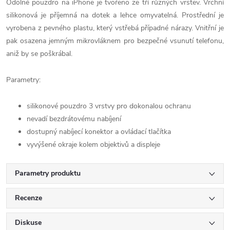
Odolné pouzdro na iPhone je tvořeno ze tří různých vrstev. Vrchní
silikonová je příjemná na dotek a lehce omyvatelná. Prostřední je
vyrobena z pevného plastu, který vstřebá případné nárazy. Vnitřní je
pak osazena jemným mikrovláknem pro bezpečné vsunutí telefonu,
aniž by se poškrábal.
Parametry:
silikonové pouzdro 3 vrstvy pro dokonalou ochranu
nevadí bezdrátovému nabíjení
dostupný nabíjecí konektor a ovládací tlačítka
vyvýšené okraje kolem objektivů a displeje
Parametry produktu
Recenze
Diskuse