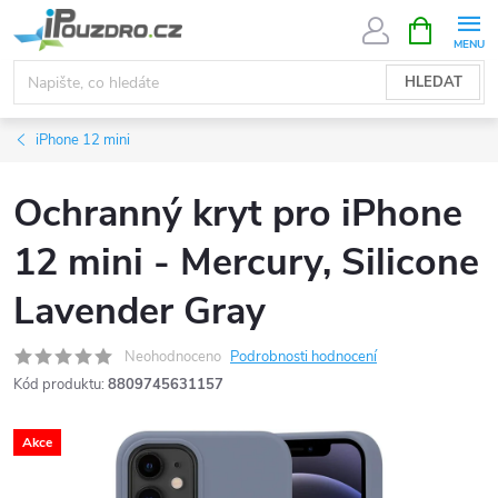
Přejít
NÁKUPNÍ
KOŠÍK
na
obsah
HLEDAT
iPhone 12 mini
Ochranný kryt pro iPhone
12 mini - Mercury, Silicone
Lavender Gray
Neohodnoceno
Podrobnosti hodnocení
Kód produktu:
8809745631157
Akce