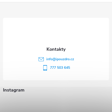
Z
á
p
a
t
info
@
ipouzdro.cz
í
777 503 645
Instagram