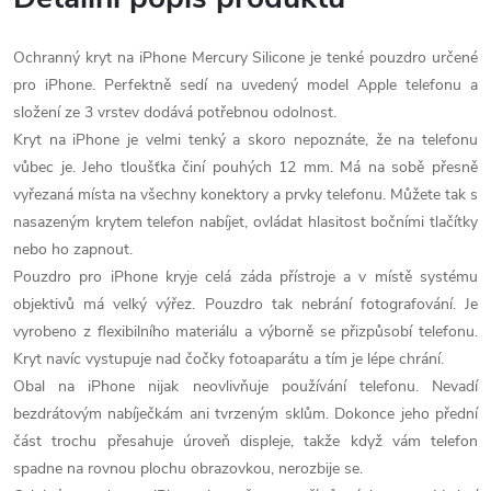
Ochranný kryt na iPhone Mercury Silicone je tenké pouzdro určené
pro iPhone. Perfektně sedí na uvedený model Apple telefonu a
složení ze 3 vrstev dodává potřebnou odolnost.
Kryt na iPhone je velmi tenký a skoro nepoznáte, že na telefonu
vůbec je. Jeho tloušťka činí pouhých 12 mm. Má na sobě přesně
vyřezaná místa na všechny konektory a prvky telefonu. Můžete tak s
nasazeným krytem telefon nabíjet, ovládat hlasitost bočními tlačítky
nebo ho zapnout.
Pouzdro pro iPhone kryje celá záda přístroje a v místě systému
objektivů má velký výřez. Pouzdro tak nebrání fotografování. Je
vyrobeno z flexibilního materiálu a výborně se přizpůsobí telefonu.
Kryt navíc vystupuje nad čočky fotoaparátu a tím je lépe chrání.
Obal na iPhone nijak neovlivňuje používání telefonu. Nevadí
bezdrátovým nabíječkám ani tvrzeným sklům. Dokonce jeho přední
část trochu přesahuje úroveň displeje, takže když vám telefon
spadne na rovnou plochu obrazovkou, nerozbije se.