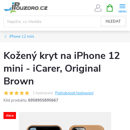
Přejít
NÁKUPNÍ
KOŠÍK
na
obsah
HLEDAT
iPhone 12 mini
Kožený kryt na iPhone 12
mini - iCarer, Original
Brown
1 hodnocení
Podrobnosti hodnocení
Kód produktu:
6958955895667
Akce