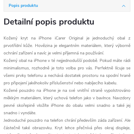
Popis produktu
Detailní popis produktu
Kožený kryt na iPhone iCarer Original je jednoduchý obal z
prvotřídní kůže. Hovězina je elegantním materiálem, který výborně
ochrání zařízení a navíc je velmi příjemná na používání.
Kožený obal na iPhone v té nejjednodušší podobě. Pokud máte rádi
minimalismus, rozhodně je toto volba pro vás. Perfektně lícuje se
všemi prvky telefonu a nechává dostatek prostoru na spodní hraně
pro připojení jakéhokoliv příslušenství nebo nabíjecího kabelu.
Kožené pouzdro na iPhone je na své vnitřní straně vypolstrováno
měkkým materiálem, který uchová telefon jako v bavlnce. Navzdory
pevné skořepině vložíte iPhone do obalu velmi snadno a také jej
snadno i vyndáte.
Jednoduché pouzdro na telefon chrání především záda zařízení. Ale
částečně také obrazovku. Kryt lehce přečnívá přes okraj displeje,