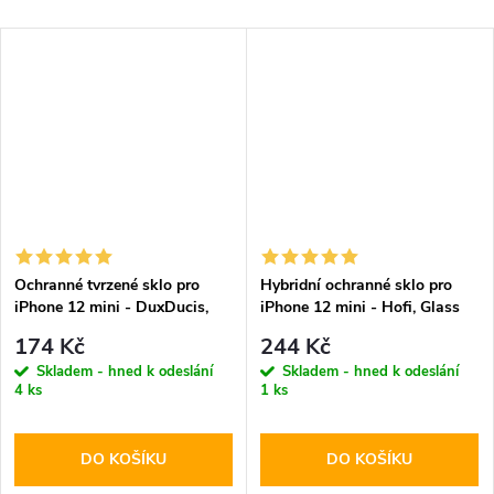
Ochranné tvrzené sklo pro
Hybridní ochranné sklo pro
iPhone 12 mini - DuxDucis,
iPhone 12 mini - Hofi, Glass
Full Glass Black
Pro+
174 Kč
244 Kč
Skladem - hned k odeslání
Skladem - hned k odeslání
4 ks
1 ks
DO KOŠÍKU
DO KOŠÍKU