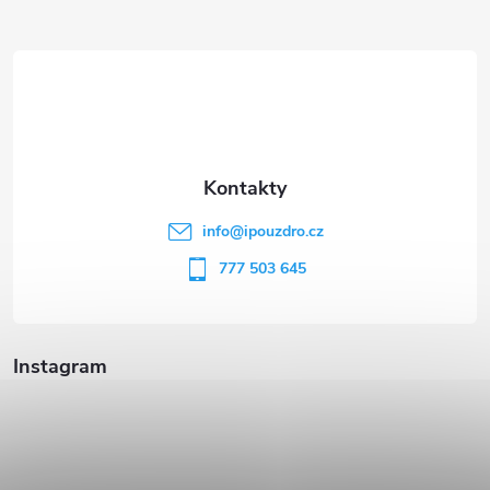
Z
á
p
a
t
info
@
ipouzdro.cz
í
777 503 645
Instagram