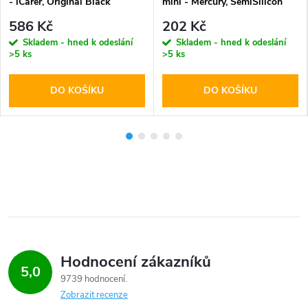
- iCarer, Original Black
mini - Mercury, SemiSilicon
MagSafe Pink
586 Kč
202 Kč
Skladem - hned k odeslání
Skladem - hned k odeslání
>5 ks
>5 ks
DO KOŠÍKU
DO KOŠÍKU
Hodnocení zákazníků
5,0
9739 hodnocení
Zobrazit recenze