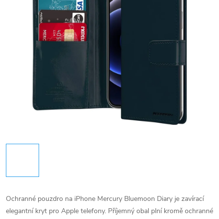
Ochranné pouzdro na iPhone Mercury Bluemoon Diary je zavírací
elegantní kryt pro Apple telefony. Příjemný obal plní kromě ochranné