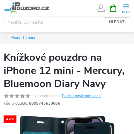
Přejít
NÁKUPNÍ
KOŠÍK
na
obsah
HLEDAT
iPhone 12 mini
Knížkové pouzdro na
iPhone 12 mini - Mercury,
Bluemoon Diary Navy
Neohodnoceno
Podrobnosti hodnocení
Kód produktu:
8809745630686
Akce