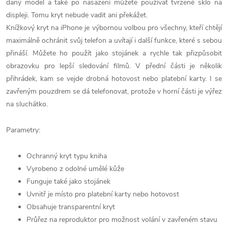
daný model a také po nasazení můžete používat tvrzené sklo na
displeji. Tomu kryt nebude vadit ani překážet.
Knížkový kryt na iPhone je výbornou volbou pro všechny, kteří chtějí
maximálně ochránit svůj telefon a uvítají i další funkce, které s sebou
přináší. Můžete ho použít jako stojánek a rychle tak přizpůsobit
obrazovku pro lepší sledování filmů. V přední části je několik
přihrádek, kam se vejde drobná hotovost nebo platební karty. I se
zavřeným pouzdrem se dá telefonovat, protože v horní části je výřez
na sluchátko.
Parametry:
Ochranný kryt typu kniha
Vyrobeno z odolné umělé kůže
Funguje také jako stojánek
Uvnitř je místo pro platební karty nebo hotovost
Obsahuje transparentní kryt
Průřez na reproduktor pro možnost volání v zavřeném stavu