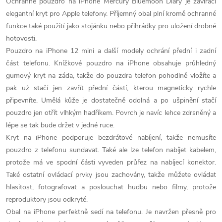
Ochranné pouzdro na iPhone Mercury Bluemoon Diary je zavírací
elegantní kryt pro Apple telefony. Příjemný obal plní kromě ochranné
funkce také použití jako stojánku nebo přihrádky pro uložení drobné
hotovosti.
Pouzdro na iPhone 12 mini a další modely ochrání přední i zadní
část telefonu. Knížkové pouzdro na iPhone obsahuje průhledný
gumový kryt na záda, takže do pouzdra telefon pohodlně vložíte a
pak už stačí jen zavřít přední částí, kterou magneticky rychle
připevníte. Umělá kůže je dostatečně odolná a po ušpinění stačí
pouzdro jen otřít vlhkým hadříkem. Povrch je navíc lehce zdrsněný a
lépe se tak bude držet v jedné ruce.
Kryt na iPhone podporuje bezdrátové nabíjení, takže nemusíte
pouzdro z telefonu sundavat. Také ale lze telefon nabíjet kabelem,
protože má ve spodní části vyveden průřez na nabíjecí konektor.
Také ostatní ovládací prvky jsou zachovány, takže můžete ovládat
hlasitost, fotografovat a poslouchat hudbu nebo filmy, protože
reproduktory jsou odkryté.
Obal na iPhone perfektně sedí na telefonu. Je navržen přesně pro