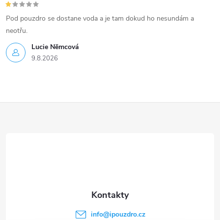
Pod pouzdro se dostane voda a je tam dokud ho nesundám a
neotřu.
Lucie Nĕmcová
9.8.2026
Z
á
p
a
t
info
@
ipouzdro.cz