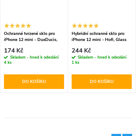
Ochranné tvrzené sklo pro
Hybridní ochranné sklo pro
iPhone 12 mini - DuxDucis,
iPhone 12 mini - Hofi, Glass
Full Glass Black
Pro+
174 Kč
244 Kč
Skladem - hned k odeslání
Skladem - hned k odeslání
4 ks
1 ks
DO KOŠÍKU
DO KOŠÍKU