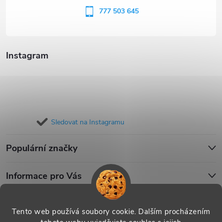
í
777 503 645
Instagram
Sledovat na Instagramu
Populární značky
Informace pro Vás
Blog
Tento web používá soubory cookie. Dalším procházením