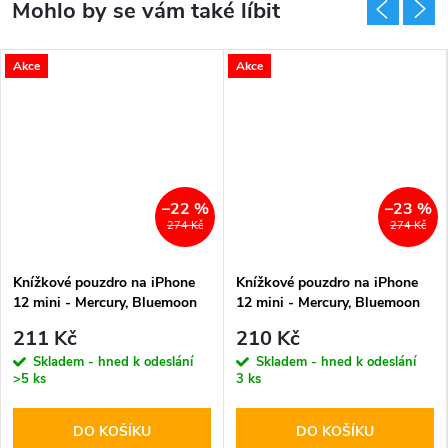
Akce
Akce
–22 %
–23 %
274 Kč
274 Kč
Knížkové pouzdro na iPhone
Knížkové pouzdro na iPhone
12 mini - Mercury, Bluemoon
12 mini - Mercury, Bluemoon
Diary Red
Diary Gold
211 Kč
210 Kč
Skladem - hned k odeslání
Skladem - hned k odeslání
>5 ks
3 ks
DO KOŠÍKU
DO KOŠÍKU