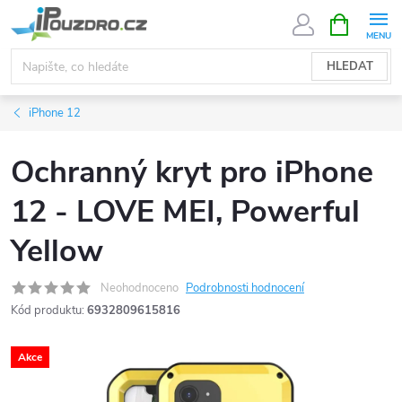
Přejít
NÁKUPNÍ
KOŠÍK
na
obsah
HLEDAT
iPhone 12
Ochranný kryt pro iPhone
12 - LOVE MEI, Powerful
Yellow
Neohodnoceno
Podrobnosti hodnocení
Kód produktu:
6932809615816
Akce