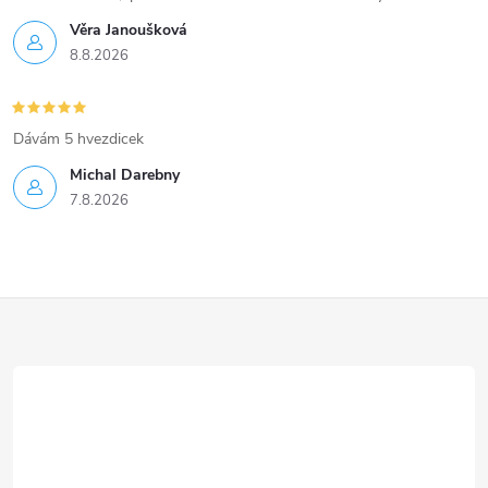
Věra Janoušková
8.8.2026
Dávám 5 hvezdicek
Michal Darebny
7.8.2026
Z
á
p
a