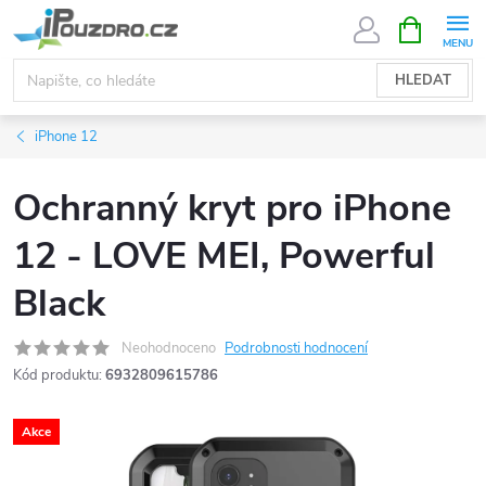
Přejít
NÁKUPNÍ
KOŠÍK
na
obsah
HLEDAT
iPhone 12
Ochranný kryt pro iPhone
12 - LOVE MEI, Powerful
Black
Neohodnoceno
Podrobnosti hodnocení
Kód produktu:
6932809615786
Akce