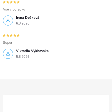
Vse v poradku
Irena Došková
6.8.2026
Super
Viktoriia Vykhovska
5.8.2026
Z
á
p