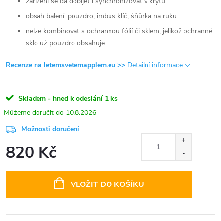
zařízení se dá dobíjet i synchronizovat v krytu
obsah balení: pouzdro, imbus klíč, šňůrka na ruku
nelze kombinovat s ochrannou fólií či sklem, jelikož ochranné
sklo už pouzdro obsahuje
Recenze na letemsvetemapplem.eu >>
Detailní informace
Skladem - hned k odeslání
1 ks
10.8.2026
Možnosti doručení
820 Kč
Měrná
cena:
VLOŽIT DO KOŠÍKU