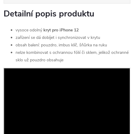
Detailní popis produktu
vysoce odolný
kryt pro iPhone 12
zařízení se dá dobíjet i synchronizovat v krytu
obsah balení: pouzdro, imbus klíč, šňůrka na ruku
nelze kombinovat s ochrannou fólií či sklem, jelikož ochranné
sklo už pouzdro obsahuje