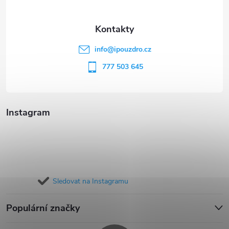
a
t
info
@
ipouzdro.cz
í
777 503 645
Instagram
Sledovat na Instagramu
Populární značky