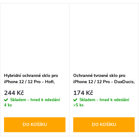
Hybridní ochranné sklo pro
Ochranné tvrzené sklo pro
iPhone 12 / 12 Pro - Hofi,
iPhone 12 / 12 Pro - DuxDucis,
Glass Pro+
Full Glass Black
244 Kč
174 Kč
Skladem - hned k odeslání
Skladem - hned k odeslání
4 ks
>5 ks
DO KOŠÍKU
DO KOŠÍKU