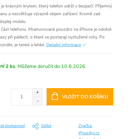
je krásným krytem, který telefon udrží v bezpečí. Příjemný
anu a nezvětšuje výrazně objem zařízení. Kromě zad
displej mobilu.
 část telefonu. Mramorované pouzdro na iPhone je odolné
azy při pádech, o které se postarají vyztužené rohy. Po
znáte, je tenké a lehké.
Detailní informace
ní
2 ks
10.8.2026
VLOŽIT DO KOŠÍKU
dat dostupnost
Sdílet
Značka:
iPouzdro.cz