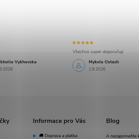
Všechno super doporučuji
iktoriia Vykhovska
Mykola Ostash
8.2026
2.8.2026
ačky
Informace pro Vás
Blog
🚚 Doprava a platba
A nezapomeňte 