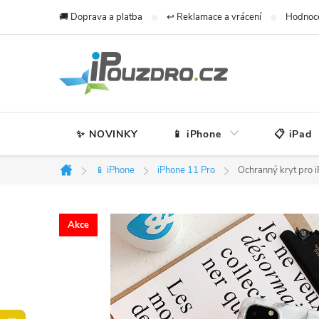
Přejít
🚚 Doprava a platba
↩️ Reklamace a vrácení
Hodnoc
na
obsah
✨ NOVINKY
📱 iPhone
📋 iPad
📱 iPhone
iPhone 11 Pro
Ochranný kryt pro 
Domů
Akce