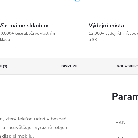
Vše máme skladem
Výdejní místa
0.000+ kusů zboží ve vlastním
12.000+ výdejních míst po 
kladu.
a SR.
 (1)
DISKUZE
SOUVISEJÍ
Param
 který telefon udrží v bezpečí.
EAN
:
 a nezvětšuje výrazně objem
 displej mobilu.