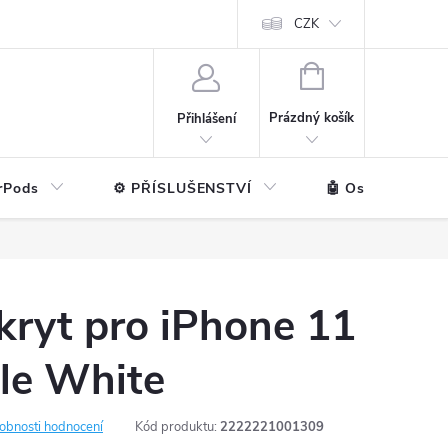
ntakt
💼 Pro firmy
CZK
NÁKUPNÍ
KOŠÍK
Prázdný košík
Přihlášení
rPods
⚙️ PŘÍSLUŠENSTVÍ
🤖 Ostatní značk
kryt pro iPhone 11
le White
obnosti hodnocení
Kód produktu:
2222221001309