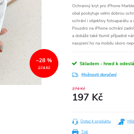
Ochranný kryt pro iPhone Marble 
obal poskytuje velmi dobrou ochr
ochrání i objektivy fotoaparátu a 
Pouzdro na iPhone ochrání zadní
a dokáže také tlumit případné nár
nasazení ho na mobilu skoro nepo
–28 %
Skladem - hned k odeslá
274 Kč
Možnosti doručení
274 Kč
197 Kč
Měrná
cena:
Dotaz k produktu
Hlí
Tisk