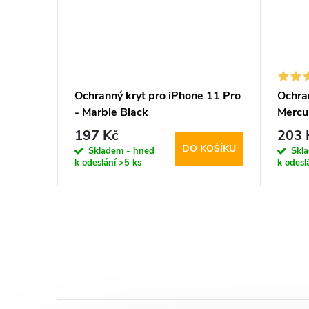
11 Pro -
Ochranný kryt pro iPhone 11 Pro
Ochran
gSafe
- Marble Black
Mercu
Pink
197 Kč
203 
KOŠÍKU
DO KOŠÍKU
Skladem - hned
Skl
k odeslání
>5 ks
k odesl