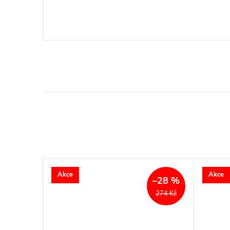
Akce
Akce
–23 %
–28 %
264 Kč
274 Kč