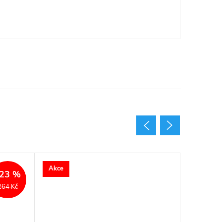
Akce
23 %
264 Kč