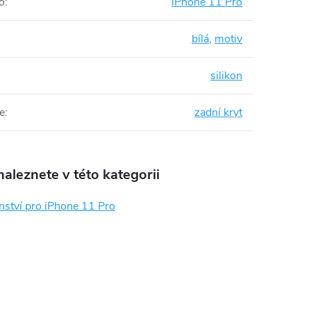
o
:
iPhone 11 Pro
bílá
,
motiv
silikon
e
:
zadní kryt
aleznete v této kategorii
nství pro iPhone 11 Pro