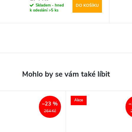
Skladem - hned
DO KOŠÍKU
k odeslání
>5 ks
Akce
–23 %
–
264 Kč