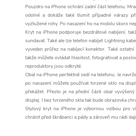
Pouzdro na iPhone ochrání zadní část telefonu. Mr
odolné a dokáže také tlumit případné nárazy při
vyztužené rohy. Po nasazení ho na mobilu skoro nepo
Kryt na iPhone podporuje bezdrátové nabíjení, tak
sundavat. Také ale lze telefon nabíjet Lightning kab
vyveden průřez na nabíjecí konektor. Také ostatní
takže můžete ovládat hlasitost, fotografovat a posl
reproduktory jsou odkryté.
Obal na iPhone perfektně sedí na telefonu. Je navr
po nasazení můžete používat tvrzené sklo na displ
překážet. Přesto je na přední části obal vyvýšený
displej. I bez tvrzeného skla tak bude obrazovka chr
Stylový kryt na iPhone je výbornou volbou pro vše
chránit před škrábanci a pády a zároveň mu rádi dají