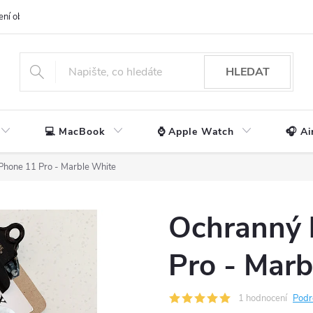
ení obchodu
📃 Obchodní podmínky
🔒 Ochrana os. údajů
📞 Ko
HLEDAT
💻 MacBook
⌚ Apple Watch
🎧 Ai
iPhone 11 Pro - Marble White
Ochranný 
Pro - Marb
1 hodnocení
Podr