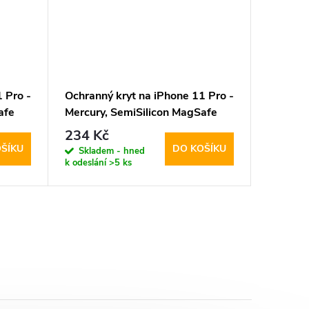
 Pro -
Ochranný kryt na iPhone 11 Pro -
Ochrann
afe
Mercury, SemiSilicon MagSafe
Mercury
Green
Black
234 Kč
264 K
ŠÍKU
DO KOŠÍKU
Skladem - hned
Sklad
k odeslání
>5 ks
k odeslán