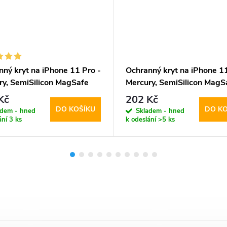
ný kryt na iPhone 11 Pro -
Ochranný kryt na iPhone 11
ry, SemiSilicon MagSafe
Mercury, SemiSilicon MagS
Red
Kč
202 Kč
DO KOŠÍKU
DO KO
adem - hned
Skladem - hned
ání
3 ks
k odeslání
>5 ks