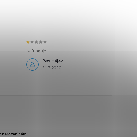
Nefunguje
Petr Hájek
31.7.2026
k narozeninám