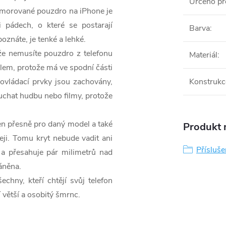
Určeno pr
amorované pouzdro na iPhone je
 pádech, o které se postarají
Barva
:
znáte, je tenké a lehké.
že nemusíte pouzdro z telefonu
Materiál
:
elem, protože má ve spodní části
 ovládací prvky jsou zachovány,
Konstrukc
ouchat hudbu nebo filmy, protože
žen přesně pro daný model a také
Produkt n
eji. Tomu kryt nebude vadit ani
Přísluše
 a přesahuje pár milimetrů nad
áněna.
chny, kteří chtějí svůj telefon
 větší a osobitý šmrnc.