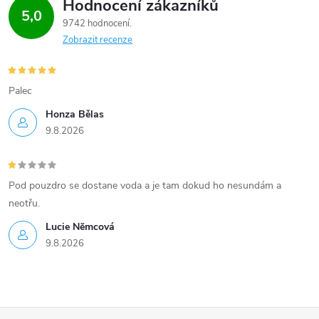
Hodnocení zákazníků
5,0
9742 hodnocení
Zobrazit recenze
Palec
Honza Bělas
9.8.2026
Pod pouzdro se dostane voda a je tam dokud ho nesundám a
neotřu.
Lucie Nĕmcová
9.8.2026