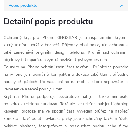
Popis produktu
Detailní popis produktu
Ochranný kryt pro iPhone KINGXBAR je transparentním krytem,
který telefon udrží v bezpečí. Příjemný obal poskytuje ochranu a
také zanechává originální design telefonu. Kromě zad ochrání i
objektivy fotoaparátu a vyniká hezkým třpytivým prvkem.
Pouzdro na iPhone ochrání zadní část telefonu. Průhledné pouzdro
na iPhone je maximálně kompaktní a dokáže také tlumit případné
nárazy při pádech. Po nasazení ho na mobilu skoro nepoznáte, je
velmi lehké a tenké pouhý 1 mm.
Kryt na iPhone podporuje bezdrátové nabíjení, takže nemusíte
pouzdro z telefonu sundavat. Také ale lze telefon nabíjet Lightning
kabelem, protože má ve spodní části vyveden průřez na nabíjecí
konektor. Také ostatní ovládací prvky jsou zachovány, takže můžete
ovládat hlasitost, fotografovat a poslouchat hudbu nebo filmy,