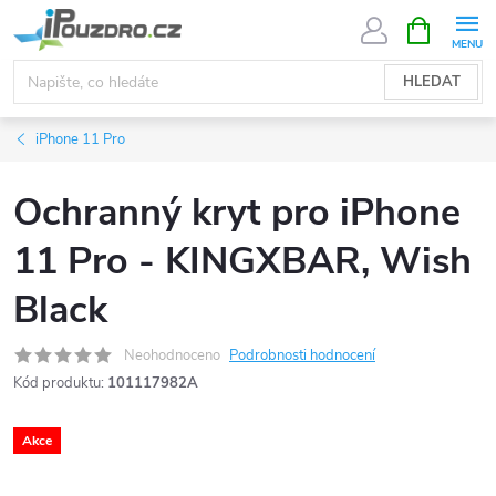
Přejít
NÁKUPNÍ
KOŠÍK
na
obsah
HLEDAT
iPhone 11 Pro
Ochranný kryt pro iPhone
11 Pro - KINGXBAR, Wish
Black
Neohodnoceno
Podrobnosti hodnocení
Kód produktu:
101117982A
Akce