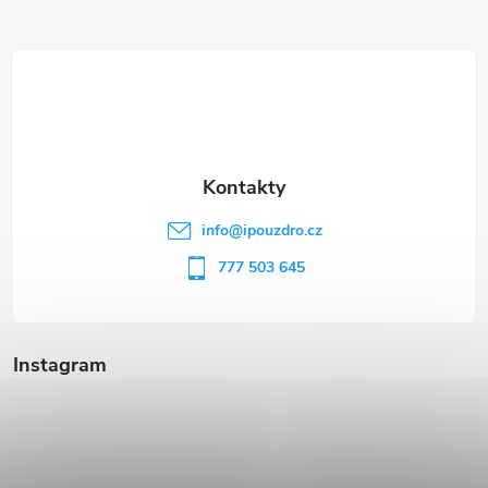
Z
á
p
a
t
info
@
ipouzdro.cz
í
777 503 645
Instagram