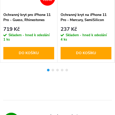
799 Kč
Ochranný kryt pro iPhone 11
Ochranný kryt na iPhone 11
Pro - Guess, Rhinestones
Pro - Mercury, SemiSilicon
Triangle Metal Logo Gold
MagSafe Stone
719 Kč
237 Kč
Skladem - hned k odeslání
Skladem - hned k odeslání
1 ks
4 ks
DO KOŠÍKU
DO KOŠÍKU