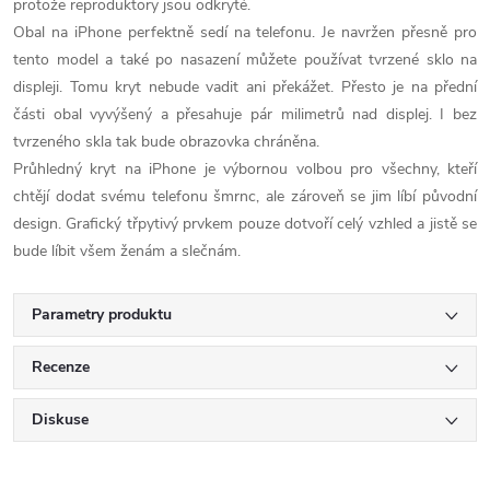
protože reproduktory jsou odkryté.
Obal na iPhone perfektně sedí na telefonu. Je navržen přesně pro
tento model a také po nasazení můžete používat tvrzené sklo na
displeji. Tomu kryt nebude vadit ani překážet. Přesto je na přední
části obal vyvýšený a přesahuje pár milimetrů nad displej. I bez
tvrzeného skla tak bude obrazovka chráněna.
Průhledný kryt na iPhone je výbornou volbou pro všechny, kteří
chtějí dodat svému telefonu šmrnc, ale zároveň se jim líbí původní
design. Grafický třpytivý prvkem pouze dotvoří celý vzhled a jistě se
bude líbit všem ženám a slečnám.
Parametry produktu
Recenze
Diskuse