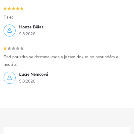
Palec
Honza Bělas
9.8.2026
Pod pouzdro se dostane voda a je tam dokud ho nesundám a
neotřu.
Lucie Nĕmcová
9.8.2026
Z
á