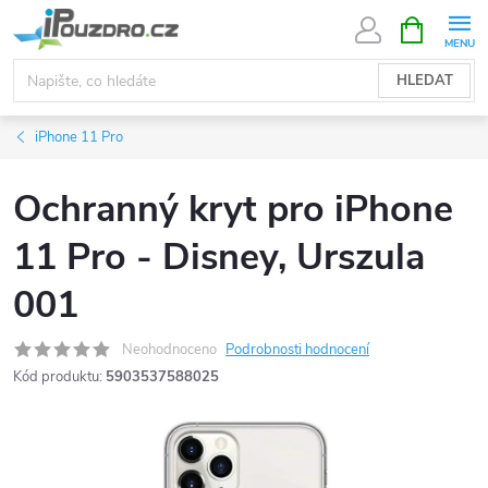
Přejít
NÁKUPNÍ
KOŠÍK
na
obsah
HLEDAT
iPhone 11 Pro
Ochranný kryt pro iPhone
11 Pro - Disney, Urszula
001
Neohodnoceno
Podrobnosti hodnocení
Kód produktu:
5903537588025