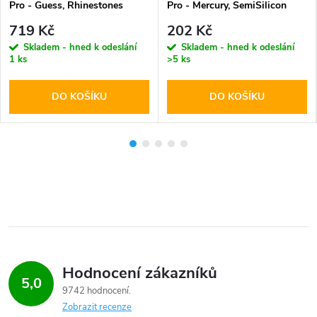
Pro - Guess, Rhinestones
Pro - Mercury, SemiSilicon
Triangle Metal Logo Gold
MagSafe Sierra
719 Kč
202 Kč
Skladem - hned k odeslání
Skladem - hned k odeslání
1 ks
>5 ks
DO KOŠÍKU
DO KOŠÍKU
Hodnocení zákazníků
5,0
9742 hodnocení
Zobrazit recenze