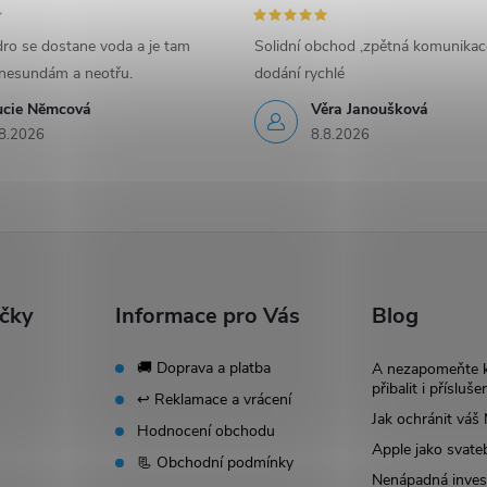
ro se dostane voda a je tam
Solidní obchod ,zpětná komunikac
nesundám a neotřu.
dodání rychlé
ucie Nĕmcová
Věra Janoušková
8.2026
8.8.2026
ačky
Informace pro Vás
Blog
🚚 Doprava a platba
A nezapomeňte 
přibalit i přísluše
↩️ Reklamace a vrácení
Jak ochránit vá
Hodnocení obchodu
Apple jako svate
📃 Obchodní podmínky
Nenápadná invest