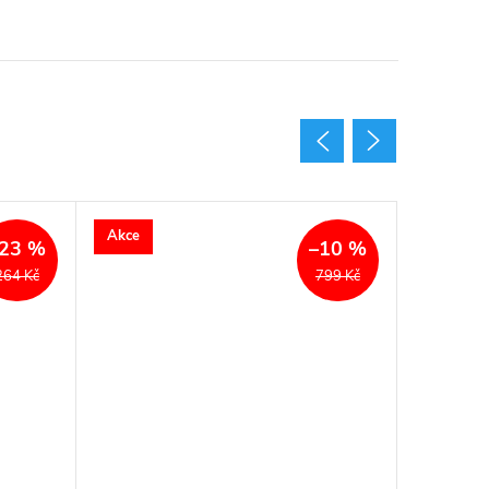
Akce
Akce
23 %
–10 %
264 Kč
799 Kč