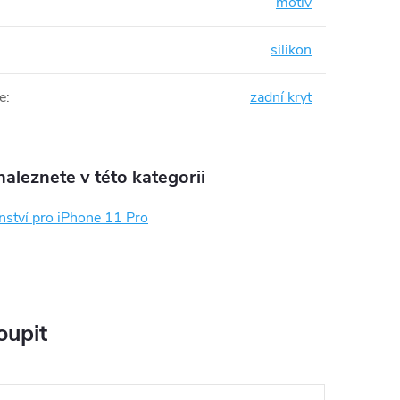
motiv
silikon
e
:
zadní kryt
aleznete v této kategorii
nství pro iPhone 11 Pro
oupit