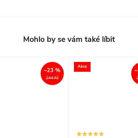
Akce
–23 %
–
244 Kč