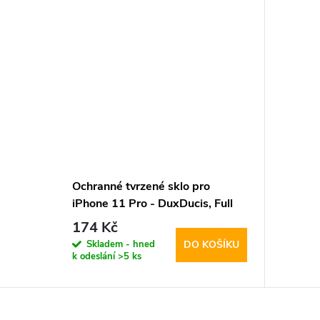
Ochranné tvrzené sklo pro
iPhone 11 Pro - DuxDucis, Full
Glass Black
174 Kč
Skladem - hned
DO KOŠÍKU
k odeslání
>5 ks