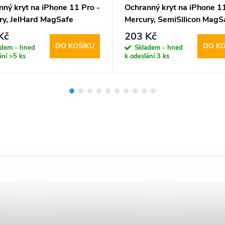
ný kryt na iPhone 11 Pro -
Ochranný kryt na iPhone 11
ry, JelHard MagSafe
Mercury, SemiSilicon MagS
parent
Pink
Kč
203 Kč
DO KOŠÍKU
DO KO
adem - hned
Skladem - hned
ání
>5 ks
k odeslání
3 ks