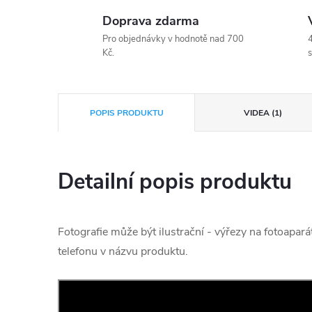
Doprava zdarma
Pro objednávky v hodnotě nad 700
4
Kč.
s
POPIS PRODUKTU
VIDEA (1)
Detailní popis produktu
Fotografie může být ilustrační - výřezy na fotoapará
telefonu v názvu produktu.