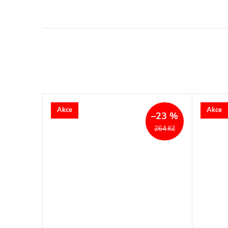
Akce
Akce
–23 %
264 Kč