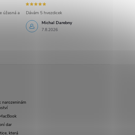
e úžasná a
Dávám 5 hvezdicek
Michal Darebny
7.8.2026
k narozeninám
nství
š MacBook
bní dar
ice, která