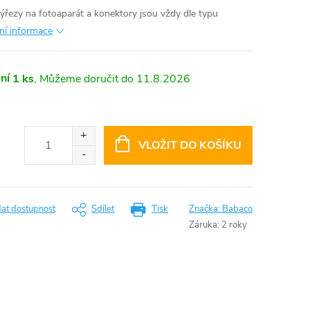
výřezy na fotoaparát a konektory jsou vždy dle typu
lní informace
ní
1 ks
11.8.2026
VLOŽIT DO KOŠÍKU
dat dostupnost
Sdílet
Tisk
Značka:
Babaco
Záruka
:
2 roky