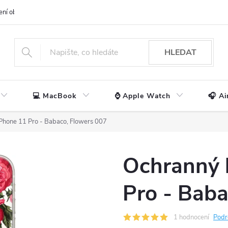
ení obchodu
📃 Obchodní podmínky
🔒 Ochrana os. údajů
📞 Ko
HLEDAT
💻 MacBook
⌚ Apple Watch
🎧 Ai
iPhone 11 Pro - Babaco, Flowers 007
Ochranný 
Pro - Baba
1 hodnocení
Podr