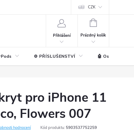
ntakt
💼 Pro firmy
CZK
NÁKUPNÍ
KOŠÍK
Prázdný košík
Přihlášení
rPods
⚙️ PŘÍSLUŠENSTVÍ
🤖 Ostatní značk
kryt pro iPhone 11
co, Flowers 007
obnosti hodnocení
Kód produktu:
5903537752259