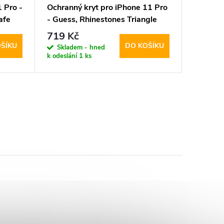
 Pro -
Ochranný kryt pro iPhone 11 Pro
Ochrann
afe
- Guess, Rhinestones Triangle
Mercury
Metal Logo Gold
Blue
719 Kč
203 K
ŠÍKU
DO KOŠÍKU
Skladem - hned
Sklad
k odeslání
1 ks
k odeslán