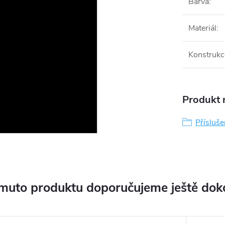
Barva
:
Materiál
:
Konstrukc
Produkt n
Přísluše
muto produktu doporučujeme ještě dok