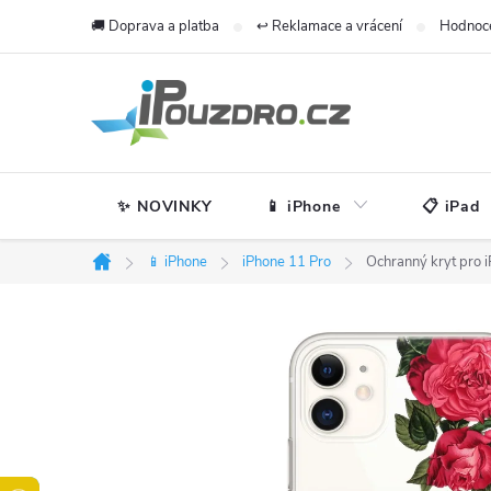
Přejít
🚚 Doprava a platba
↩️ Reklamace a vrácení
Hodnoc
na
obsah
✨ NOVINKY
📱 iPhone
📋 iPad
📱 iPhone
iPhone 11 Pro
Ochranný kryt pro 
Domů