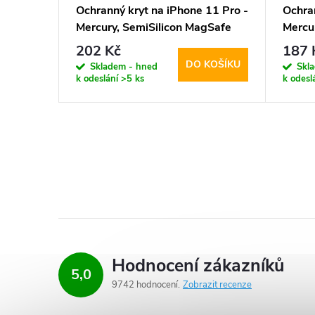
11 Pro -
Ochranný kryt na iPhone 11 Pro -
Ochran
gSafe
Mercury, SemiSilicon MagSafe
Mercu
Sierra
Trans
202 Kč
187 
KOŠÍKU
DO KOŠÍKU
Skladem - hned
Skl
k odeslání
>5 ks
k odesl
Hodnocení zákazníků
5,0
9742 hodnocení
Zobrazit recenze