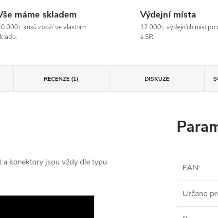
Vše máme skladem
Výdejní místa
0.000+ kusů zboží ve vlastním
12.000+ výdejních míst po 
kladu.
a SR.
RECENZE (1)
DISKUZE
S
Param
t a konektory jsou vždy dle typu
EAN
:
Určeno pr