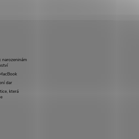
k narozeninám
nství
š MacBook
bní dar
ice, která
ce