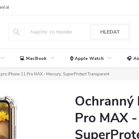
ení obchodu
📃 Obchodní podmínky
🔒 Ochrana os. údajů
📞 Ko
HLEDAT
💻 MacBook
⌚ Apple Watch
🎧 Ai
 pro iPhone 11 Pro MAX - Mercury, SuperProtect Transparent
Ochranný 
Pro MAX -
SuperProt