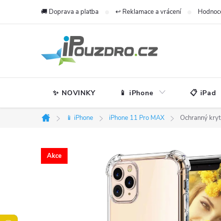
Přejít
🚚 Doprava a platba
↩️ Reklamace a vrácení
Hodnoc
na
obsah
✨ NOVINKY
📱 iPhone
📋 iPad
📱 iPhone
iPhone 11 Pro MAX
Ochranný kryt
Domů
Akce