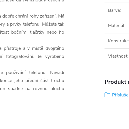
lednosti dá vyniknout krásnému
Barva
:
 dobře chrání rohy zařízení. Má
y a prvky telefonu. Můžete tak
Materiál
:
itost bočními tlačítky nebo ho
Konstrukc
přístroje a v místě dvojitého
Vlastnost
:
í fotografování. Je vyrobeno
 používání telefonu. Nevadí
konce jeho přední část trochu
Produkt n
efon spadne na rovnou plochu
Přísluš