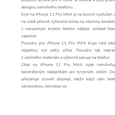
pouzdro určené pro iPhone. Je odolné a díky průh
designu samotného telefonu.
Kryt na iPhone 11 Pro MAX je na bocích vyztužen a
na sobě přesně vyřezaná místa na všechny konektor
s nasazeným krytem telefon nabíjet, ovládat hlas
zapnout.
Pouzdro pro iPhone 11 Pro MAX kryje celá záda 
objektivu má velký výřez. Pouzdro tak nebrán
z odolného materiálu a výborně pasuje na telefon.
Obal na iPhone 11 Pro MAX nijak neovlivňuje
bezdrátovým nabíječkám ani tvrzeným sklům. Do
přesahuje úroveň displeje, takže když vám tel
obrazovkou, nerozbije se.