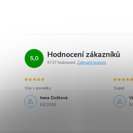
Hodnocení zákazníků
5,0
9737 hodnocení
Zobrazit recenze
Vse v poradku
Super
Irena Došková
V
6.8.2026
5.