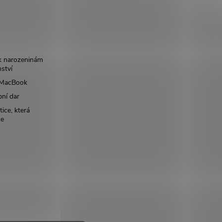
k narozeninám
nství
š MacBook
bní dar
ice, která
ce