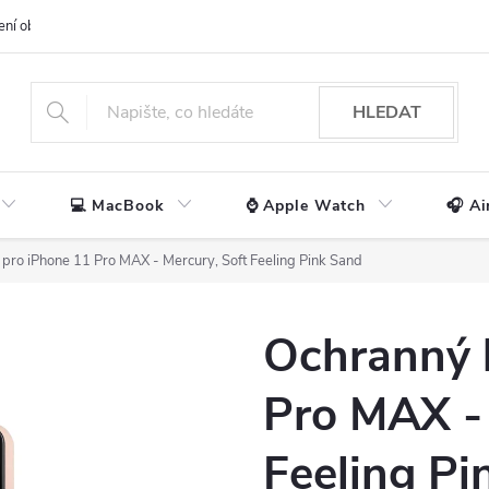
ení obchodu
📃 Obchodní podmínky
🔒 Ochrana os. údajů
📞 Ko
HLEDAT
💻 MacBook
⌚ Apple Watch
🎧 Ai
 pro iPhone 11 Pro MAX - Mercury, Soft Feeling Pink Sand
Ochranný 
Pro MAX - 
Feeling Pi