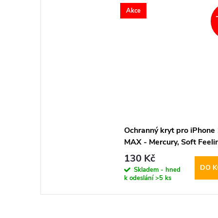
Akce
Ochranný kryt pro iPhone
MAX - Mercury, Soft Feeli
Black
130 Kč
DO K
Skladem - hned
k odeslání
>5 ks