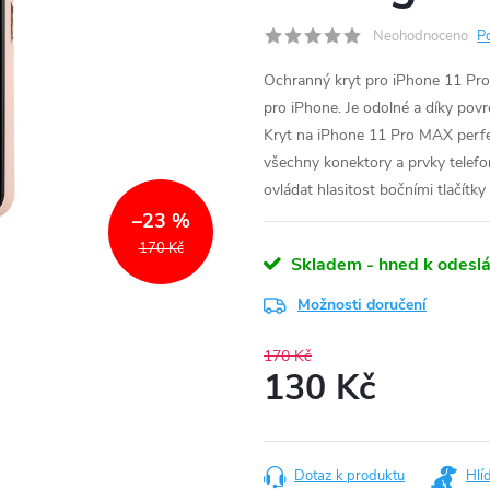
Neohodnoceno
P
Ochranný kryt pro iPhone 11 Pro
pro iPhone. Je odolné a díky povr
Kryt na iPhone 11 Pro MAX perfe
všechny konektory a prvky telefo
ovládat hlasitost bočními tlačítk
–23 %
170 Kč
Skladem - hned k odeslá
Možnosti doručení
170 Kč
130 Kč
Měrná
cena:
Dotaz k produktu
Hlí