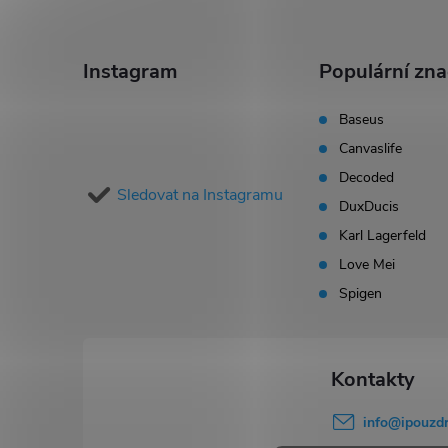
Z
á
Instagram
Populární zn
p
Baseus
Canvaslife
a
Decoded
Sledovat na Instagramu
t
DuxDucis
Karl Lagerfeld
í
Love Mei
Spigen
info
@
ipouzdr