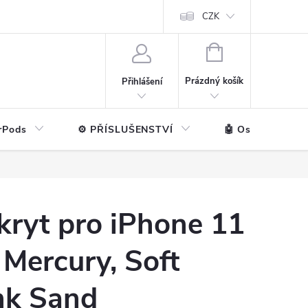
ntakt
💼 Pro firmy
CZK
NÁKUPNÍ
KOŠÍK
Prázdný košík
Přihlášení
rPods
⚙️ PŘÍSLUŠENSTVÍ
🤖 Ostatní značk
kryt pro iPhone 11
Mercury, Soft
nk Sand