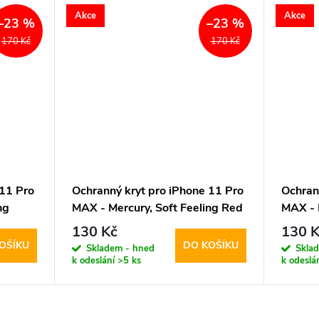
Akce
Akce
–23 %
–23 %
170 Kč
170 Kč
 11 Pro
Ochranný kryt pro iPhone 11 Pro
Ochran
ng
MAX - Mercury, Soft Feeling Red
MAX - M
130 Kč
130 K
OŠÍKU
DO KOŠÍKU
Skladem - hned
Skla
k odeslání
>5 ks
k odeslá