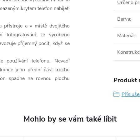
Určeno pr
asazeným krytem telefon nabíjet,
Barva
:
přístroje a v místě dvojitého
í fotografování. Je vyrobeno
Materiál
:
avozuje příjemný pocit, když se
Konstrukc
 používání telefonu. Nevadí
konce jeho přední část trochu
efon spadne na rovnou plochu
Produkt n
Přísluš