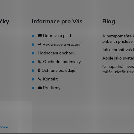
ačky
Informace pro Vás
Blog
🚚 Doprava a platba
A nezapomeňte 
přibalit i přísluše
↩️ Reklamace a vrácení
Jak ochránit vá
Hodnocení obchodu
Apple jako svate
📃 Obchodní podmínky
Nenápadná invest
🔒 Ochrana os. údajů
může ušetřit tisí
📞 Kontakt
💼 Pro firmy
o.cz