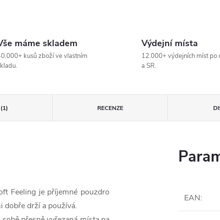
Vše máme skladem
Výdejní místa
0.000+ kusů zboží ve vlastním
12.000+ výdejních míst po 
kladu.
a SR.
(1)
RECENZE
D
Param
t Feeling je příjemné pouzdro
EAN
:
i dobře drží a používá.
 sobě přesně vyřezaná místa na