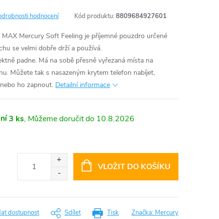
odrobnosti hodnocení
Kód produktu:
8809684927601
 MAX Mercury Soft Feeling je příjemné pouzdro určené
chu se velmi dobře drží a používá.
ktně padne. Má na sobě přesně vyřezaná místa na
nu. Můžete tak s nasazeným krytem telefon nabíjet,
y nebo ho zapnout.
Detailní informace
ní
3 ks
10.8.2026
VLOŽIT DO KOŠÍKU
dat dostupnost
Sdílet
Tisk
Značka:
Mercury