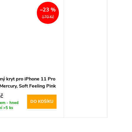
–23 %
170 Kč
ný kryt pro iPhone 11 Pro
ercury, Soft Feeling Pink
č
DO KOŠÍKU
dem - hned
ní
>5 ks