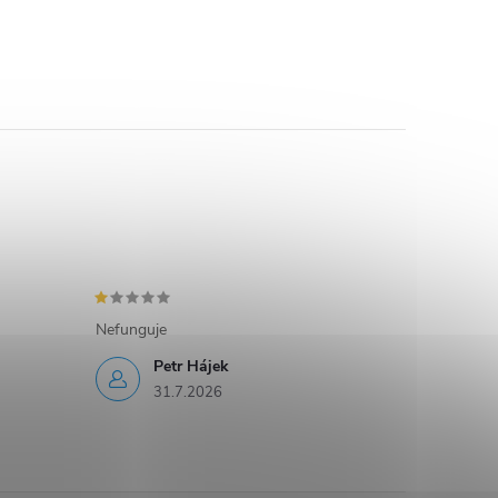
Nefunguje
Petr Hájek
31.7.2026