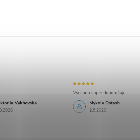
Všechno super doporučuji
iktoriia Vykhovska
Mykola Ostash
8.2026
2.8.2026