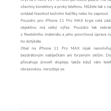
všechny konektory a prvky telefonu. Můžete tak s n
ovládat hlasitost bočními tlačítky nebo ho zapnout.
Pouzdro pro iPhone 11 Pro MAX kryje celá záda 
objektivu má velký výřez. Pouzdro tak nebrán
z flexibilního materiálu a jeho povrchová úprava n
ho dotýkáte.
Obal na iPhone 11 Pro MAX nijak neovlivňuje
bezdrátovým nabíječkám ani tvrzeným sklům. Do
přesahuje úroveň displeje, takže když vám tel
obrazovkou, nerozbije se.