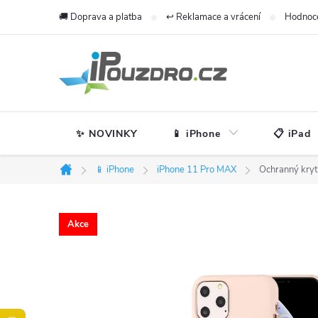
Přejít
🚚 Doprava a platba
↩️ Reklamace a vrácení
Hodnoc
na
obsah
✨ NOVINKY
📱 iPhone
📋 iPad
📱 iPhone
iPhone 11 Pro MAX
Ochranný kryt
Domů
Akce