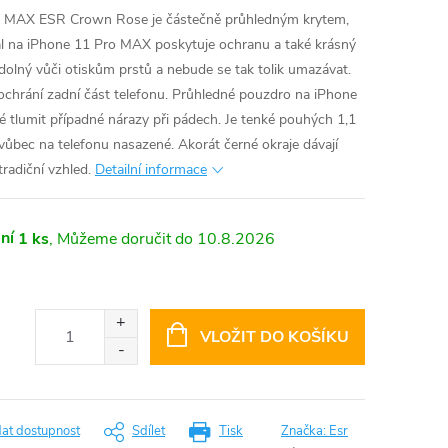
o MAX ESR Crown Rose je částečně průhledným krytem,
bal na iPhone 11 Pro MAX poskytuje ochranu a také krásný
dolný vůči otiskům prstů a nebude se tak tolik umazávat.
hrání zadní část telefonu. Průhledné pouzdro na iPhone
 tlumit případné nárazy při pádech. Je tenké pouhých 1,1
vůbec na telefonu nasazené. Akorát černé okraje dávají
tradiční vzhled.
Detailní informace
ní
1 ks
10.8.2026
VLOŽIT DO KOŠÍKU
dat dostupnost
Sdílet
Tisk
Značka:
Esr