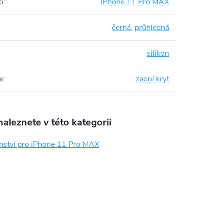
o
:
iPhone 11 Pro MAX
černá
,
průhledná
silikon
e
:
zadní kryt
aleznete v této kategorii
enství pro iPhone 11 Pro MAX