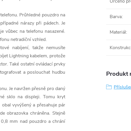
Určeno pr
telefonu. Průhledné pouzdro na
Barva
:
případné nárazy při pádech. Je
je vůbec na telefonu nasazené.
Materiál
:
efonu netradiční vzhled.
vé nabíjení, takže nemusíte
Konstrukc
bíjet Lightning kabelem, protože
tor. Také ostatní ovládací prvky
otografovat a poslouchat hudbu
Produkt n
Přísluš
onu. Je navržen přesně pro daný
é sklo na displeji. Tomu kryt
ti obal vyvýšený a přesahuje pár
ude obrazovka chráněna. Stejně
vá 0,8 mm nad pouzdro a chrání