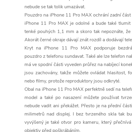
nebude se tak tolik umazávat.
Pouzdro na iPhone 11 Pro MAX ochrání zadní část 
iPhone 11 Pro MAX je odolné a bude také tlumit 
tenké pouhých 1,1 mm a skoro tak nepoznáte, že 
Akorát černé okraje dávají znát rozdíl a dodávají tel
Kryt na iPhone 11 Pro MAX podporuje bezdráto
pouzdro z telefonu sundavat. Také ale lze telefon na
má ve spodní části vyveden průřez na nabíjecí konek
jsou zachovány, takže můžete ovládat hlasitost, f
nebo filmy, protože reproduktory jsou odkryté.
Obal na iPhone 11 Pro MAX perfektně sedí na telef
model a také po nasazení můžete používat tvrzen
nebude vadit ani překážet. Přesto je na přední čás
milimetrů nad displej. I bez tvrzeného skla tak b
vyvýšený je také otvor pro kameru, který přeční
objektiv před poškrábáním.