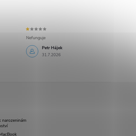
Nefunguje
Petr Hájek
31.7.2026
k narozeninám
nství
š MacBook