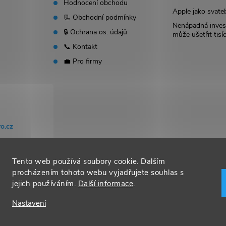
Hodnocení obchodu
Apple jako svate
📃 Obchodní podmínky
Nenápadná invest
🔒 Ochrana os. údajů
může ušetřit tisí
📞 Kontakt
💼 Pro firmy
o.cz
Tento web používá soubory cookie. Dalším
procházením tohoto webu vyjadřujete souhlas s
jejich používáním.
Další informace
.
Nastavení
t nastavení cookies