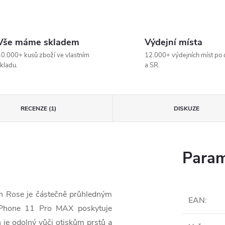
Vše máme skladem
Výdejní místa
0.000+ kusů zboží ve vlastním
12.000+ výdejních míst po 
kladu.
a SR.
RECENZE (1)
DISKUZE
Param
 Rose je částečně průhledným
EAN
:
a iPhone 11 Pro MAX poskytuje
 je odolný vůči otiskům prstů a