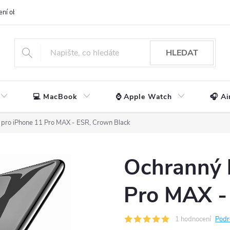
ení obchodu
📃 Obchodní podmínky
🔒 Ochrana os. údajů
📞 Ko
HLEDAT
💻 MacBook
⌚ Apple Watch
🎧 Ai
 pro iPhone 11 Pro MAX - ESR, Crown Black
Ochranný 
Pro MAX -
1 hodnocení
Podr