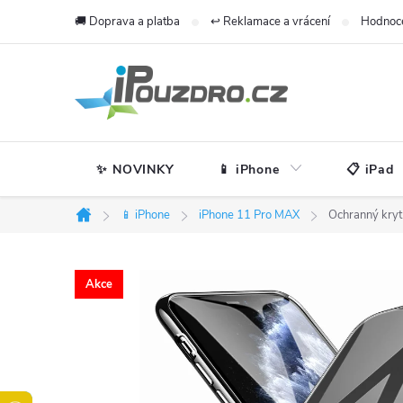
Přejít
🚚 Doprava a platba
↩️ Reklamace a vrácení
Hodnoc
na
obsah
✨ NOVINKY
📱 iPhone
📋 iPad
📱 iPhone
iPhone 11 Pro MAX
Ochranný kryt
Domů
Akce