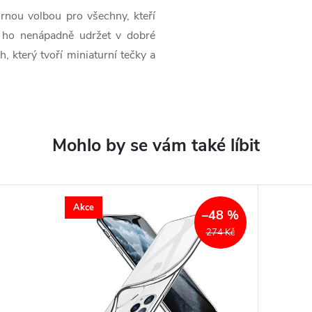
rnou volbou pro všechny, kteří
ň ho nenápadně udržet v dobré
, který tvoří miniaturní tečky a
Akce
–48 %
274 Kč