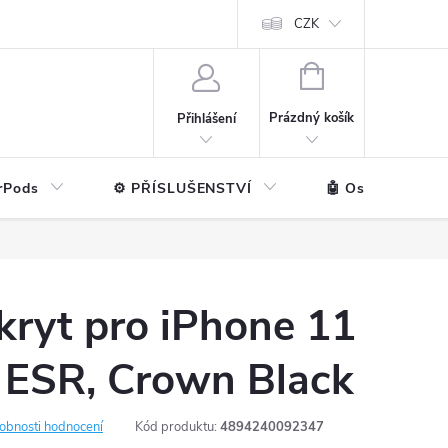
ntakt
💼 Pro firmy
CZK
NÁKUPNÍ
KOŠÍK
Prázdný košík
Přihlášení
rPods
⚙️ PŘÍSLUŠENSTVÍ
🤖 Ostatní značk
kryt pro iPhone 11
 ESR, Crown Black
obnosti hodnocení
Kód produktu:
4894240092347