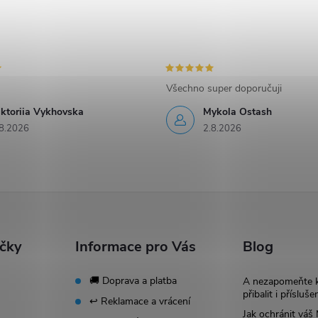
Všechno super doporučuji
iktoriia Vykhovska
Mykola Ostash
8.2026
2.8.2026
ačky
Informace pro Vás
Blog
🚚 Doprava a platba
A nezapomeňte 
přibalit i přísluše
↩️ Reklamace a vrácení
Jak ochránit vá