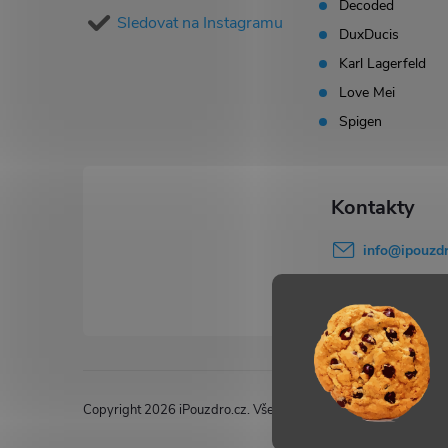
Decoded
Sledovat na Instagramu
t
DuxDucis
Karl Lagerfeld
í
Love Mei
Spigen
info
@
ipouzdr
777 503 645
Copyright 2026
iPouzdro.cz
. Všechna práva vyhrazena.
Upravi