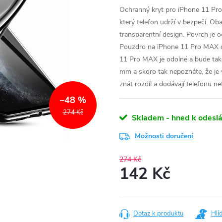
Ochranný kryt pro iPhone 11 Pr
který telefon udrží v bezpečí. O
transparentní design. Povrch je o
Pouzdro na iPhone 11 Pro MAX oc
11 Pro MAX je odolné a bude také
mm a skoro tak nepoznáte, že je 
znát rozdíl a dodávají telefonu ne
–48 %
274 Kč
Skladem - hned k odeslá
Možnosti doručení
274 Kč
142 Kč
Měrná
cena:
Dotaz k produktu
Hlí