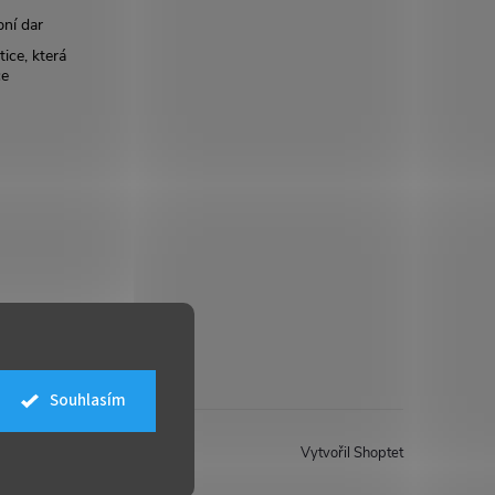
bní dar
ice, která
ce
Souhlasím
Vytvořil Shoptet