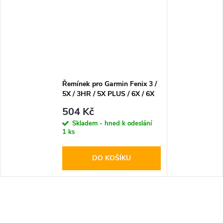
Řemínek pro Garmin Fenix 3 /
5X / 3HR / 5X PLUS / 6X / 6X
PRO / 7X - Tech-Protect,
504 Kč
Smooth Black
Skladem - hned k odeslání
1 ks
DO KOŠÍKU