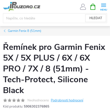
Přejít
NÁKUPNÍ
KOŠÍK
na
obsah
HLEDAT
Garmin Fenix 8 (51mm)
Řemínek pro Garmin Fenix
5X / 5X PLUS / 6X / 6X
PRO / 7X / 8 (51mm) -
Tech-Protect, Silicone
Black
Neohodnoceno
Podrobnosti hodnocení
Kód produktu:
5906302376865