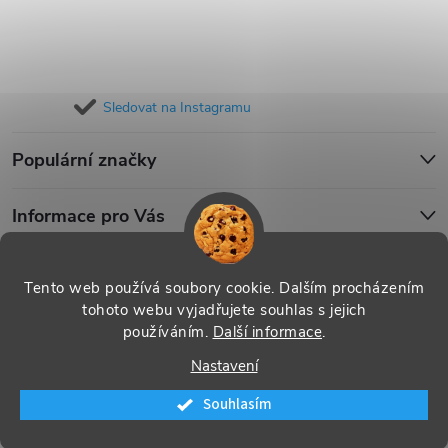
Sledovat na Instagramu
Populární značky
Informace pro Vás
Blog
Tento web používá soubory cookie. Dalším procházením
tohoto webu vyjadřujete souhlas s jejich
používáním.
Další informace
.
Copyright 2026
iPouzdro.cz
. Všechna práva vyhrazena.
Upravit
Nastavení
nastavení cookies
Souhlasím
Vytvořil Shoptet