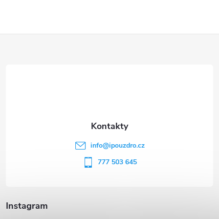
Z
á
p
a
t
info
@
ipouzdro.cz
í
777 503 645
Instagram