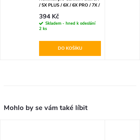
/ 5X PLUS / 6X / 6X PRO / 7X /
8 (51mm) - Tech-Protect,
394 Kč
Silicone Line Red
Skladem - hned k odeslání
2 ks
DO KOŠÍKU