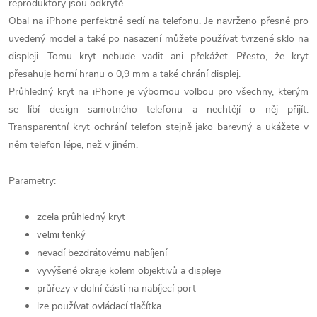
reproduktory jsou odkryté.
Obal na iPhone perfektně sedí na telefonu. Je navrženo přesně pro
uvedený model a také po nasazení můžete používat tvrzené sklo na
displeji. Tomu kryt nebude vadit ani překážet. Přesto, že kryt
přesahuje horní hranu o 0,9 mm a také chrání displej.
Průhledný kryt na iPhone je výbornou volbou pro všechny, kterým
se líbí design samotného telefonu a nechtějí o něj přijít.
Transparentní kryt ochrání telefon stejně jako barevný a ukážete v
něm telefon lépe, než v jiném.
Parametry:
zcela průhledný kryt
velmi tenký
nevadí bezdrátovému nabíjení
vyvýšené okraje kolem objektivů a displeje
průřezy v dolní části na nabíjecí port
lze používat ovládací tlačítka