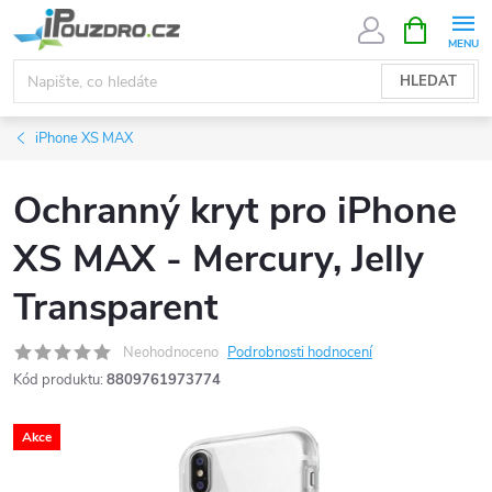
Přejít
NÁKUPNÍ
KOŠÍK
na
obsah
HLEDAT
iPhone XS MAX
Ochranný kryt pro iPhone
XS MAX - Mercury, Jelly
Transparent
Neohodnoceno
Podrobnosti hodnocení
Kód produktu:
8809761973774
Akce