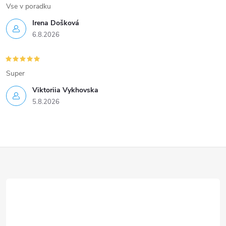
Vse v poradku
Irena Došková
6.8.2026
Super
Viktoriia Vykhovska
5.8.2026
Z
á
p