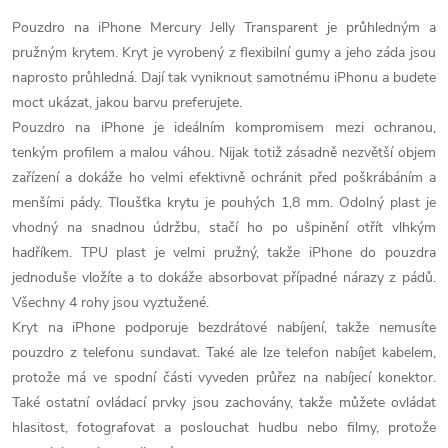
Pouzdro na iPhone Mercury Jelly Transparent je průhledným a
pružným krytem. Kryt je vyrobený z flexibilní gumy a jeho záda jsou
naprosto průhledná. Dají tak vyniknout samotnému iPhonu a budete
moct ukázat, jakou barvu preferujete.
Pouzdro na iPhone je ideálním kompromisem mezi ochranou,
tenkým profilem a malou váhou. Nijak totiž zásadně nezvětší objem
zařízení a dokáže ho velmi efektivně ochránit před poškrábáním a
menšími pády. Tloušťka krytu je pouhých 1,8 mm. Odolný plast je
vhodný na snadnou údržbu, stačí ho po ušpinění otřít vlhkým
hadříkem. TPU plast je velmi pružný, takže iPhone do pouzdra
jednoduše vložíte a to dokáže absorbovat případné nárazy z pádů.
Všechny 4 rohy jsou vyztužené.
Kryt na iPhone podporuje bezdrátové nabíjení, takže nemusíte
pouzdro z telefonu sundavat. Také ale lze telefon nabíjet kabelem,
protože má ve spodní části vyveden průřez na nabíjecí konektor.
Také ostatní ovládací prvky jsou zachovány, takže můžete ovládat
hlasitost, fotografovat a poslouchat hudbu nebo filmy, protože