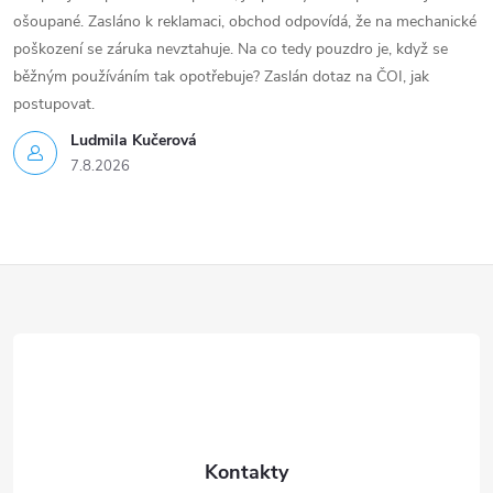
ošoupané. Zasláno k reklamaci, obchod odpovídá, že na mechanické
poškození se záruka nevztahuje. Na co tedy pouzdro je, když se
běžným používáním tak opotřebuje? Zaslán dotaz na ČOI, jak
postupovat.
Ludmila Kučerová
7.8.2026
Z
á
p
a