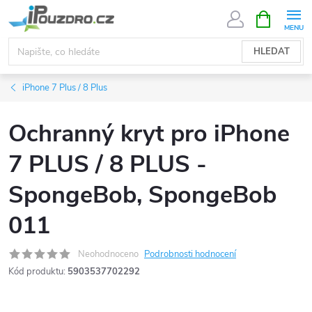
Přejít
NÁKUPNÍ
KOŠÍK
na
obsah
HLEDAT
iPhone 7 Plus / 8 Plus
Ochranný kryt pro iPhone
7 PLUS / 8 PLUS -
SpongeBob, SpongeBob
011
Neohodnoceno
Podrobnosti hodnocení
Kód produktu:
5903537702292