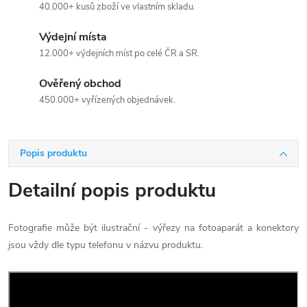
40.000+ kusů zboží ve vlastním skladu.
Výdejní místa
12.000+ výdejních míst po celé ČR a SR.
Ověřený obchod
450.000+ vyřízených objednávek.
Popis produktu
Detailní popis produktu
Fotografie může být ilustrační - výřezy na fotoaparát a konektory
jsou vždy dle typu telefonu v názvu produktu.