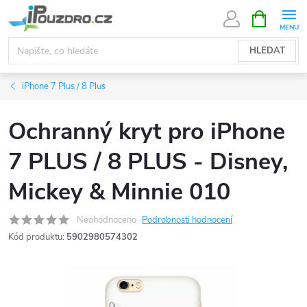
Přejít
NÁKUPNÍ
KOŠÍK
na
obsah
HLEDAT
iPhone 7 Plus / 8 Plus
Ochranný kryt pro iPhone
7 PLUS / 8 PLUS - Disney,
Mickey & Minnie 010
Neohodnoceno
Podrobnosti hodnocení
Kód produktu:
5902980574302