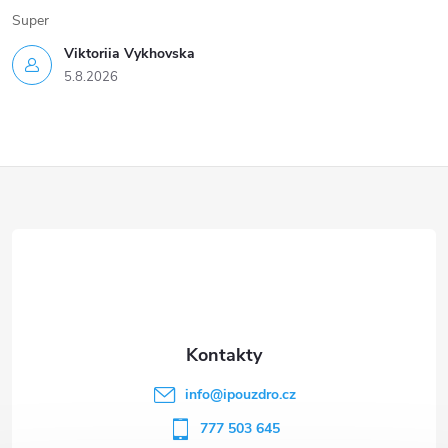
Super
Viktoriia Vykhovska
5.8.2026
Z
á
p
a
t
info
@
ipouzdro.cz
í
777 503 645