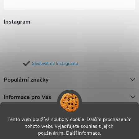
Instagram
Sledovat na Instagramu
Populární značky
Informace pro Vás
Blog
Tento web používá soubory cookie. Dalším procházením
tohoto webu vyjadřujete souhlas s jejich
používáním.
Další informace
.
Copyright 2026
iPouzdro.cz
. Všechna práva vyhrazena.
Upravit