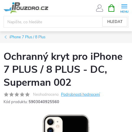
Přejít
NÁKUPNÍ
KOŠÍK
na
obsah
HLEDAT
iPhone 7 Plus / 8 Plus
Ochranný kryt pro iPhone
7 PLUS / 8 PLUS - DC,
Superman 002
Neohodnoceno
Podrobnosti hodnocení
Kód produktu:
5903040925560