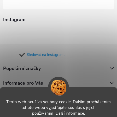
Instagram
Sledovat na Instagramu
Populární značky
Informace pro Vás
Blog
Tento web používá soubory cookie. Dalším procházením
tohoto webu vyjadřujete souhlas s jejich
používáním.
Další informace
.
Copyright 2026
iPouzdro.cz
. Všechna práva vyhrazena.
Upravit