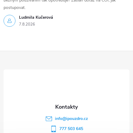
běžným používáním tak opotřebuje? Zaslán dotaz na ČOI, jak
postupovat.
Ludmila Kučerová
7.8.2026
Z
á
p
a
t
info
@
ipouzdro.cz
í
777 503 645