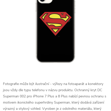
Fotografie může být ilustrační - výřezy na fotoaparát a konektory
jsou vždy dle typu telefonu v názvu produktu.
Ochranný kryt DC
Superman 002 pro iPhone 7 Plus a 8 Plus nabízí pevnou ochranu s
motivem ikonického superhrdiny Superman, který dodává zařízení
výrazný a stylový vzhled. Vyroben je z odolného materiálu, který