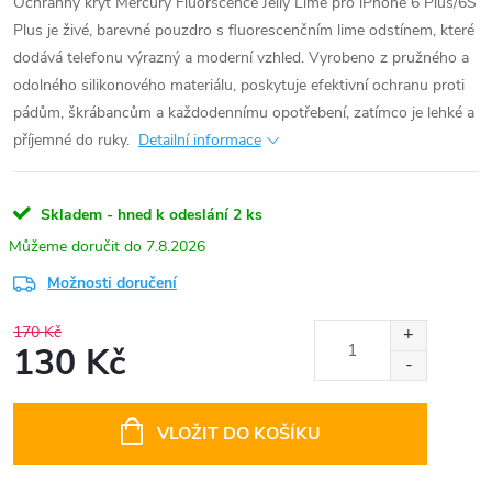
Ochranný kryt Mercury Fluorscence Jelly Lime pro iPhone 6 Plus/6S
Plus je živé, barevné pouzdro s fluorescenčním lime odstínem, které
dodává telefonu výrazný a moderní vzhled. Vyrobeno z pružného a
odolného silikonového materiálu, poskytuje efektivní ochranu proti
pádům, škrábancům a každodennímu opotřebení, zatímco je lehké a
příjemné do ruky.
Detailní informace
Skladem - hned k odeslání
2 ks
7.8.2026
Možnosti doručení
170 Kč
130 Kč
Měrná
cena:
VLOŽIT DO KOŠÍKU