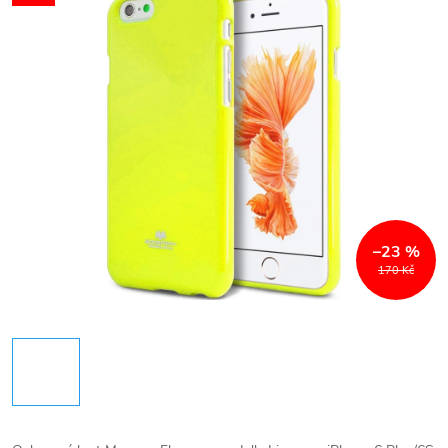
–23 %
170 Kč