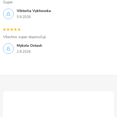
Super
Viktoriia Vykhovska
5.8.2026
Všechno super doporučuji
Mykola Ostash
2.8.2026
Z
á
p