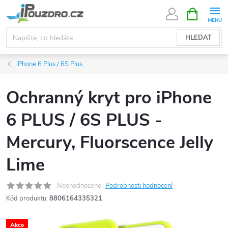
Přejít
NÁKUPNÍ
KOŠÍK
na
obsah
HLEDAT
iPhone 6 Plus / 6S Plus
Ochranný kryt pro iPhone
6 PLUS / 6S PLUS -
Mercury, Fluorscence Jelly
Lime
Neohodnoceno
Podrobnosti hodnocení
Kód produktu:
8806164335321
Akce