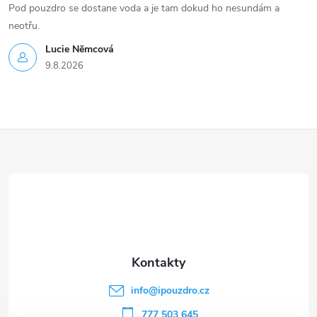
Pod pouzdro se dostane voda a je tam dokud ho nesundám a
neotřu.
Lucie Nĕmcová
9.8.2026
Z
á
p
a
t
info
@
ipouzdro.cz
777 503 645