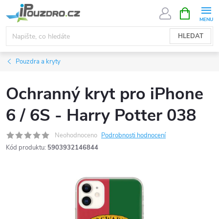
Přejít
NÁKUPNÍ
KOŠÍK
na
obsah
HLEDAT
Pouzdra a kryty
Ochranný kryt pro iPhone
6 / 6S - Harry Potter 038
Neohodnoceno
Podrobnosti hodnocení
Kód produktu:
5903932146844