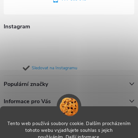
í
Instagram
Sledovat na Instagramu
Populární značky
Informace pro Vás
Blog
Tento web používá soubory cookie. Dalším procházením
tohoto webu vyjadřujete souhlas s jejich
používáním.
Další informace
.