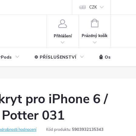
ntakt
💼 Pro firmy
CZK
NÁKUPNÍ
KOŠÍK
Prázdný košík
Přihlášení
rPods
⚙️ PŘÍSLUŠENSTVÍ
🤖 Ostatní značk
ryt pro iPhone 6 /
 Potter 031
odrobnosti hodnocení
Kód produktu:
5903932135343