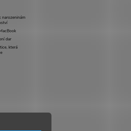
k narozeninám
nství
š MacBook
bní dar
ice, která
ce