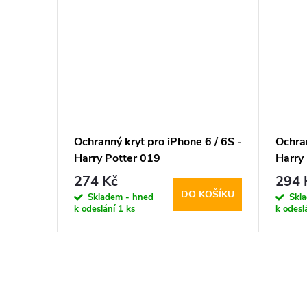
6 / 6S -
Ochranný kryt pro iPhone 6 / 6S -
Ochran
Harry Potter 019
Harry
274 Kč
294 
KOŠÍKU
DO KOŠÍKU
Skladem - hned
Skl
k odeslání
1 ks
k odesl