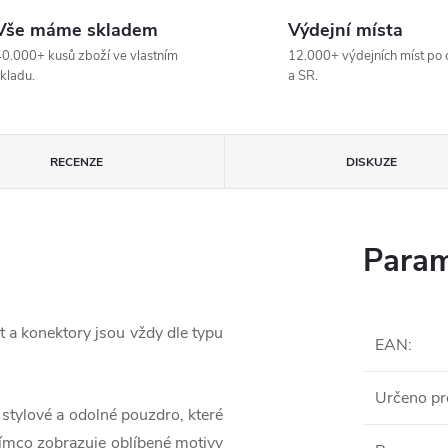
Vše máme skladem
Výdejní místa
0.000+ kusů zboží ve vlastním
12.000+ výdejních míst po 
kladu.
a SR.
RECENZE
DISKUZE
Param
t a konektory jsou vždy dle typu
EAN
:
Určeno pr
stylové a odolné pouzdro, které
tímco zobrazuje oblíbené motivy