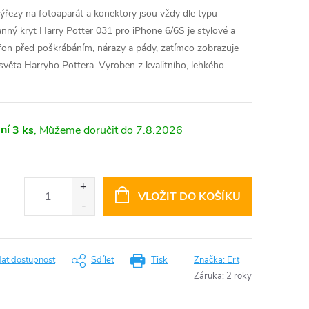
výřezy na fotoaparát a konektory jsou vždy dle typu
nný kryt Harry Potter 031 pro iPhone 6/6S je stylové a
efon před poškrábáním, nárazy a pády, zatímco zobrazuje
světa Harryho Pottera. Vyroben z kvalitního, lehkého
ní
3 ks
7.8.2026
VLOŽIT DO KOŠÍKU
dat dostupnost
Sdílet
Tisk
Značka:
Ert
Záruka
:
2 roky