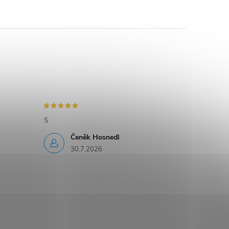
5
Čeněk Hosnedl
30.7.2026