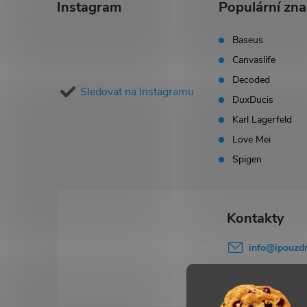
á
Instagram
Populární zn
p
Baseus
Canvaslife
a
Decoded
Sledovat na Instagramu
t
DuxDucis
Karl Lagerfeld
í
Love Mei
Spigen
info
@
ipouzdr
777 503 645