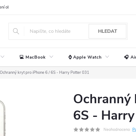
ení obchodu
📃 Obchodní podmínky
🔒 Ochrana os. údajů
📞 Ko
HLEDAT
💻 MacBook
⌚ Apple Watch
🎧 Ai
Ochranný kryt pro iPhone 6 / 6S - Harry Potter 031
Ochranný k
6S - Harry
Neohodnoceno
P