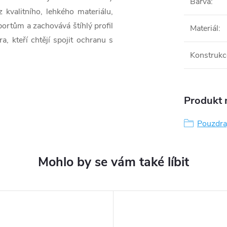
Barva
:
kvalitního, lehkého materiálu,
ortům a zachovává štíhlý profil
Materiál
:
a, kteří chtějí spojit ochranu s
Konstrukc
Produkt n
Pouzdra,