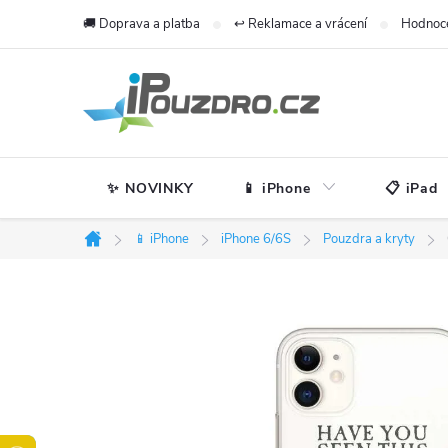
Přejít
🚚 Doprava a platba
↩️ Reklamace a vrácení
Hodnoc
na
obsah
✨ NOVINKY
📱 iPhone
📋 iPad
📱 iPhone
iPhone 6/6S
Pouzdra a kryty
Domů