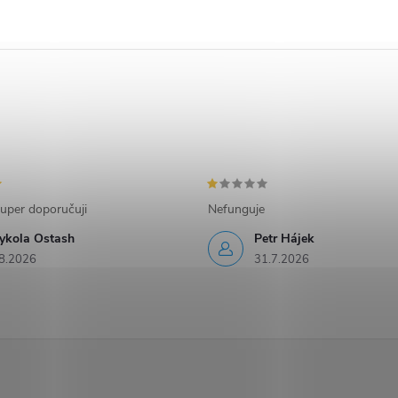
uper doporučuji
Nefunguje
ykola Ostash
Petr Hájek
8.2026
31.7.2026