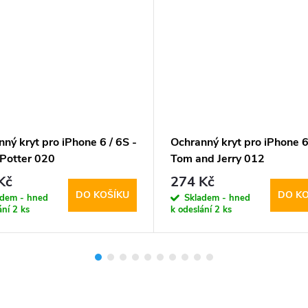
ný kryt pro iPhone 6 / 6S -
Ochranný kryt pro iPhone 6
 Potter 020
Tom and Jerry 012
Kč
274 Kč
DO KOŠÍKU
DO KO
adem - hned
Skladem - hned
ání
2 ks
k odeslání
2 ks