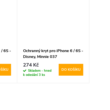
 / 6S -
Ochranný kryt pro iPhone 6 / 6S -
Ochranný
Disney, Minnie 037
Disney,
274 Kč
274 K
ŠÍKU
DO KOŠÍKU
Skladem - hned
Sklad
k odeslání
3 ks
k odeslán