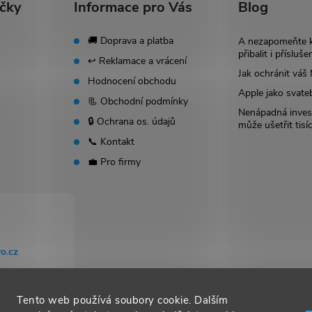
ačky
Informace pro Vás
Blog
🚚 Doprava a platba
A nezapomeňte 
přibalit i přísluše
↩️ Reklamace a vrácení
Jak ochránit vá
Hodnocení obchodu
Apple jako svate
📃 Obchodní podmínky
Nenápadná invest
🔒 Ochrana os. údajů
může ušetřit tisí
📞 Kontakt
💼 Pro firmy
o.cz
Tento web používá soubory cookie. Dalším