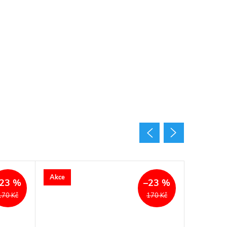
Akce
Akce
23 %
–23 %
170 Kč
170 Kč