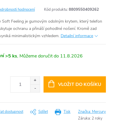
odrobnosti hodnocení
Kód produktu:
8809550409262
 Soft Feeling je gumovým odolným krytem, který telefon
oskytuje ochranu a přináší pohodlné nošení. Kromě zad
 vyniká minimalistickým vzhledem.
Detailní informace
ní
>5 ks
11.8.2026
VLOŽIT DO KOŠÍKU
dat dostupnost
Sdílet
Tisk
Značka:
Mercury
Záruka
:
2 roky