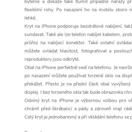
bytelné a dokáže také tlumit případné nárazy př
flexibilní rohy. Po nasazení ho na mobilu skoro n
lehké.
Kryt na iPhone podporuje bezdrátové nabíjení, tak
sundavat. Také ale lze telefon nabíjet kabelem, pr
průřez na nabíjecí konektor. Také ostatní ovláda
můžete ovládat hlasitost, fotografovat a poslou
reproduktory jsou odkryté.
Obal na iPhone perfektně sedí na telefonu. Je navr
po nasazení můžete používat tvrzené sklo na displ
překážet. Přesto je na přední části obal vyvýšený
displej. I bez tvrzeného skla tak bude obrazovka chr
Odolný kryt na iPhone je výbornou volbou pro všec
chránit před škrábanci a pády a zároveň mají rá
Celý kryt je jednobarevný a při vkládání telefonu se 