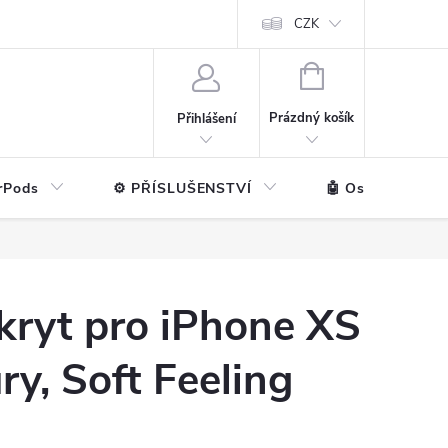
ntakt
💼 Pro firmy
CZK
NÁKUPNÍ
KOŠÍK
Prázdný košík
Přihlášení
rPods
⚙️ PŘÍSLUŠENSTVÍ
🤖 Ostatní značk
kryt pro iPhone XS
ry, Soft Feeling