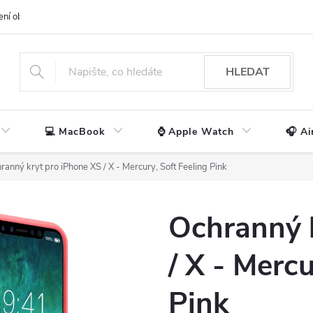
ení obchodu
📃 Obchodní podmínky
🔒 Ochrana os. údajů
📞 Ko
HLEDAT
💻 MacBook
⌚ Apple Watch
🎧 Ai
ranný kryt pro iPhone XS / X - Mercury, Soft Feeling Pink
Ochranný 
/ X - Mercu
Pink