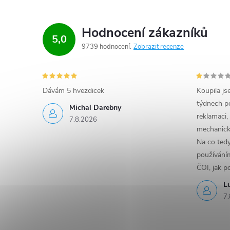
Hodnocení zákazníků
5,0
9739 hodnocení
Zobrazit recenze
Dávám 5 hvezdicek
Koupila js
týdnech po
Michal Darebny
reklamaci,
7.8.2026
mechanick
Na co ted
používáním
ČOI, jak p
L
7.