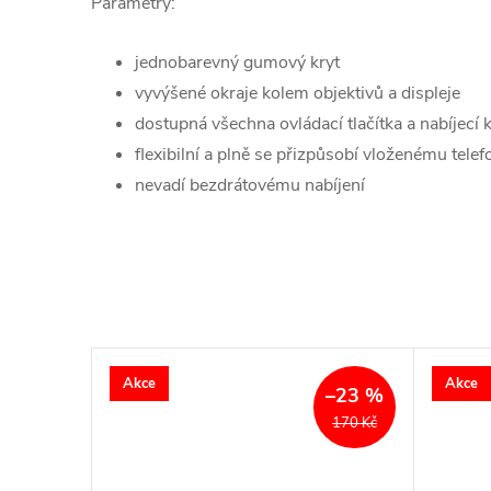
Parametry:
jednobarevný gumový kryt
vyvýšené okraje kolem objektivů a displeje
dostupná všechna ovládací tlačítka a nabíjecí 
flexibilní a plně se přizpůsobí vloženému tele
nevadí bezdrátovému nabíjení
Akce
Akce
–23 %
–23 %
204 Kč
170 Kč