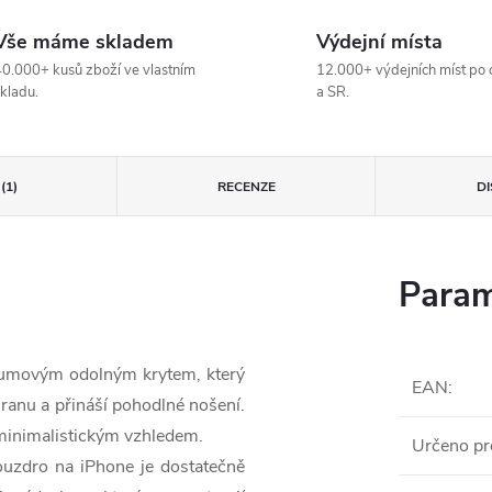
Vše máme skladem
Výdejní místa
0.000+ kusů zboží ve vlastním
12.000+ výdejních míst po 
kladu.
a SR.
(1)
RECENZE
D
Param
 gumovým odolným krytem, který
EAN
:
hranu a přináší pohodlné nošení.
 minimalistickým vzhledem.
Určeno pr
ouzdro na iPhone je dostatečně