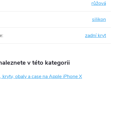
růžová
silikon
e
:
zadní kryt
aleznete v této kategorii
 kryty, obaly a case na Apple iPhone X