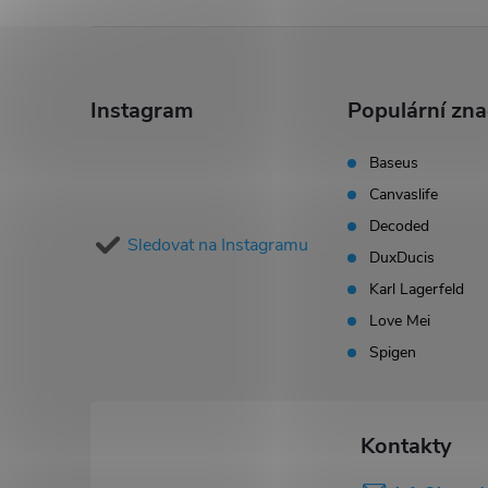
Z
á
Instagram
Populární zn
p
Baseus
Canvaslife
a
Decoded
Sledovat na Instagramu
t
DuxDucis
Karl Lagerfeld
í
Love Mei
Spigen