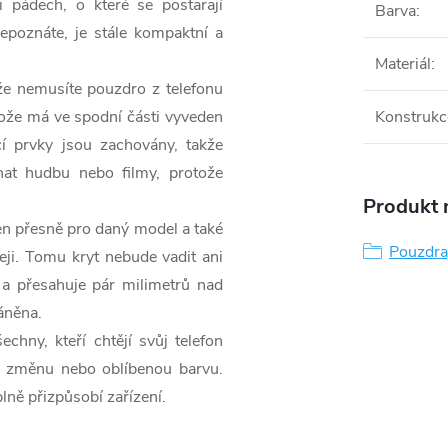
i pádech, o které se postarají
Barva
:
epoznáte, je stále kompaktní a
Materiál
:
že nemusíte pouzdro z telefonu
otože má ve spodní části vyveden
Konstrukc
cí prvky jsou zachovány, takže
chat hudbu nebo filmy, protože
Produkt n
žen přesně pro daný model a také
Pouzdra,
eji. Tomu kryt nebude vadit ani
 a přesahuje pár milimetrů nad
áněna.
hny, kteří chtějí svůj telefon
di změnu nebo oblíbenou barvu.
plně přizpůsobí zařízení.