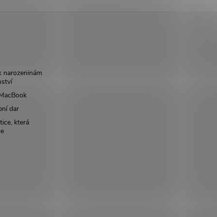
k narozeninám
nství
š MacBook
bní dar
ice, která
ce