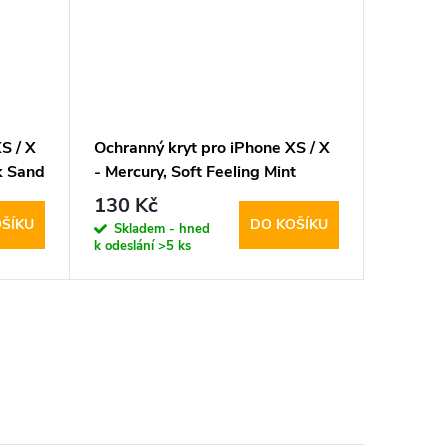
S / X
Ochranný kryt pro iPhone XS / X
Ochrann
nk Sand
- Mercury, Soft Feeling Mint
- Mercur
Blue
130 Kč
130 K
ŠÍKU
DO KOŠÍKU
Skladem - hned
Sklad
k odeslání
>5 ks
k odeslán