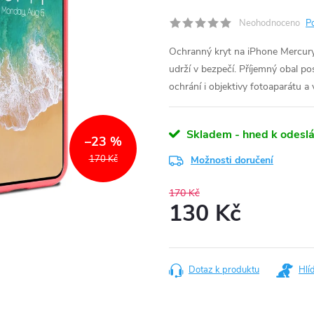
Neohodnoceno
P
Ochranný kryt na iPhone Mercury
udrží v bezpečí. Příjemný obal p
ochrání i objektivy fotoaparátu a
Skladem - hned k odeslá
–23 %
170 Kč
Možnosti doručení
170 Kč
130 Kč
Měrná
cena:
Dotaz k produktu
Hlí