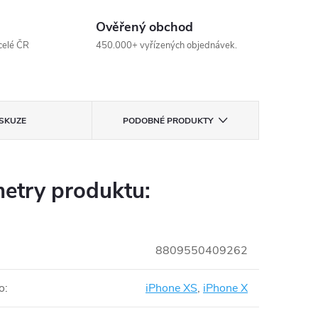
Ověřený obchod
celé ČR
450.000+ vyřízených objednávek.
ISKUZE
PODOBNÉ PRODUKTY
etry produktu:
8809550409262
o
:
iPhone XS
,
iPhone X