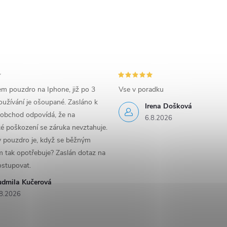
em pouzdro na Iphone, již po 3
Vse v poradku
užívání je ošoupané. Zasláno k
Irena Došková
 obchod odpovídá, že na
6.8.2026
é poškození se záruka nevztahuje.
y pouzdro je, když se běžným
 tak opotřebuje? Zaslán dotaz na
ostupovat.
udmila Kučerová
8.2026