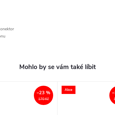
konektor
fonu
Akce
–23 %
–
170 Kč