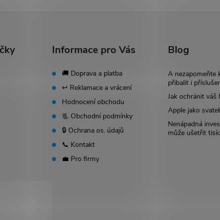
ačky
Informace pro Vás
Blog
🚚 Doprava a platba
A nezapomeňte 
přibalit i přísluše
↩️ Reklamace a vrácení
Jak ochránit vá
Hodnocení obchodu
Apple jako svate
📃 Obchodní podmínky
Nenápadná invest
🔒 Ochrana os. údajů
může ušetřit tisí
📞 Kontakt
💼 Pro firmy