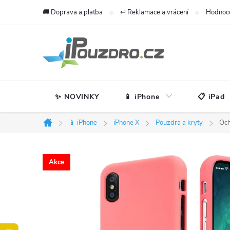
Přejít
🚚 Doprava a platba
↩️ Reklamace a vrácení
Hodnoc
na
obsah
✨ NOVINKY
📱 iPhone
📋 iPad
📱 iPhone
iPhone X
Pouzdra a kryty
Och
Domů
Akce