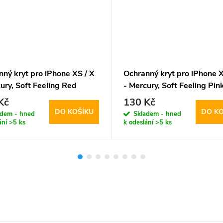
ný kryt pro iPhone XS / X
Ochranný kryt pro iPhone X
ury, Soft Feeling Red
- Mercury, Soft Feeling Pi
Kč
130 Kč
DO KOŠÍKU
DO KO
adem - hned
Skladem - hned
ání
>5 ks
k odeslání
>5 ks