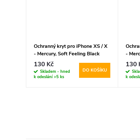
 XS / X
Ochranný kryt pro iPhone XS / X
Ochran
Gold
- Mercury, Soft Feeling Black
- Merc
130 Kč
130 
KOŠÍKU
DO KOŠÍKU
Skladem - hned
Skl
k odeslání
>5 ks
k odesl