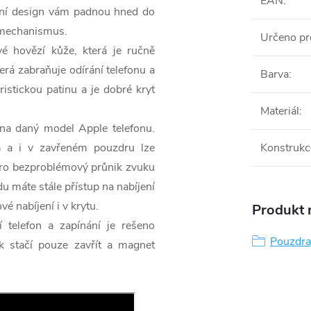
EAN
:
ální design vám padnou hned do
ý mechanismus.
Určeno pr
é hovězí kůže, která je ručně
erá zabraňuje odírání telefonu a
Barva
:
stickou patinu a je dobré kryt
Materiál
:
na daný model Apple telefonu.
ná a i v zavřeném pouzdru lze
Konstrukc
 pro bezproblémový průnik zvuku
u máte stále přístup na nabíjení
 nabíjení i v krytu.
Produkt n
 telefon a zapínání je rešeno
Pouzdra,
k stačí pouze zavřít a magnet