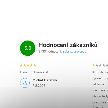
Hodnocení zákazníků
5,0
9739 hodnocení
Zobrazit recenze
Dávám 5 hvezdicek
Koupila js
týdnech po
Michal Darebny
reklamaci,
7.8.2026
mechanick
Na co ted
používáním