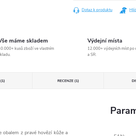
Dotaz k produktu
Hlí
Vše máme skladem
Výdejní místa
0.000+ kusů zboží ve vlastním
12.000+ výdejních míst po 
kladu.
a SR.
(1)
RECENZE (1)
D
Param
e obalem z pravé hovězí kůže a