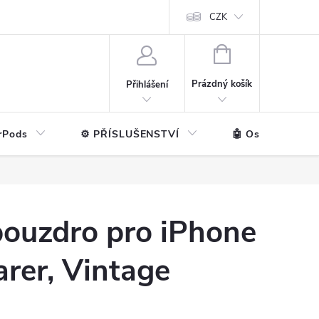
ntakt
💼 Pro firmy
CZK
NÁKUPNÍ
KOŠÍK
Prázdný košík
Přihlášení
rPods
⚙️ PŘÍSLUŠENSTVÍ
🤖 Ostatní značk
pouzdro pro iPhone
arer, Vintage