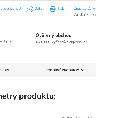
dat dostupnost
Sdílet
Tisk
Značka:
iCarer
Záruka
:
2 roky
Ověřený obchod
celé ČR
450.000+ vyřízených objednávek.
ISKUZE
PODOBNÉ PRODUKTY
etry produktu: