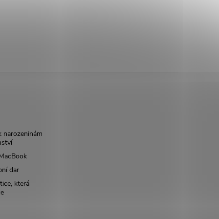
k narozeninám
nství
š MacBook
bní dar
ice, která
ce