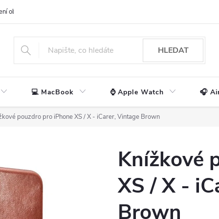
ení obchodu
📃 Obchodní podmínky
🔒 Ochrana os. údajů
📞 Ko
HLEDAT
💻 MacBook
⌚ Apple Watch
🎧 Ai
žkové pouzdro pro iPhone XS / X - iCarer, Vintage Brown
Knížkové 
XS / X - iC
Brown