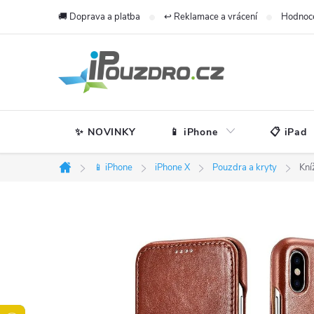
Přejít
🚚 Doprava a platba
↩️ Reklamace a vrácení
Hodnoc
na
obsah
✨ NOVINKY
📱 iPhone
📋 iPad
📱 iPhone
iPhone X
Pouzdra a kryty
Kní
Domů