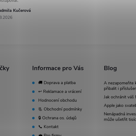
ostupovat.
udmila Kučerová
8.2026
ačky
Informace pro Vás
Blog
🚚 Doprava a platba
A nezapomeňte 
přibalit i přísluše
↩️ Reklamace a vrácení
Jak ochránit vá
Hodnocení obchodu
Apple jako svate
📃 Obchodní podmínky
Nenápadná invest
🔒 Ochrana os. údajů
může ušetřit tisí
📞 Kontakt
💼 Pro firmy