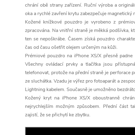
chrání obě strany zařízení. Ruční výroba a origin
oka a rychlé zavření krytu zabezpečuje magnetick
Kožené knížkové pouzdro je vyrobeno z prémiov
zpracována. Na vnitřní straně je měkká podšívka, kt
ten se nepoškrábe. Časem získá pouzdro charakteri
čas od času ošetřit olejem určeným na kůži.
Prémiové pouzdro na iPhone
XS/X přesně padne 
Všechny ovládací prvky a tlačítka jsou přístup
telefonovat, protože na přední straně je perforace
ze sluchátka. Vzadu je výřez pro fotoaparát a zespod
Lightning kabelem. Současně je umožněno bezdrátové
Kožený kryt na iPhone
XS/X oboustranně chrání
nejrychlejším možným způsobem. Přední část ta
zajistí, že se přichytí ke zbytku.