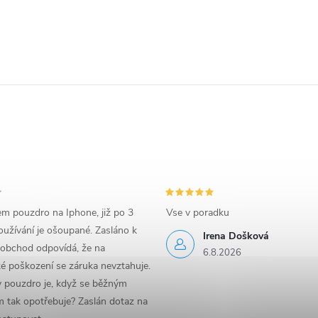
em pouzdro na Iphone, již po 3
Vse v poradku
užívání je ošoupané. Zasláno k
Irena Došková
 obchod odpovídá, že na
6.8.2026
é poškození se záruka nevztahuje.
y pouzdro je, když se běžným
 tak opotřebuje? Zaslán dotaz na