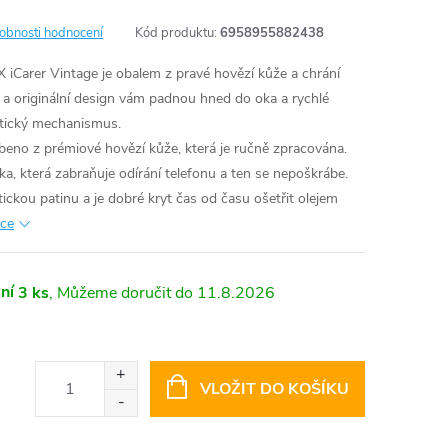
obnosti hodnocení
Kód produktu:
6958955882438
iCarer Vintage je obalem z pravé hovězí kůže a chrání
a a originální design vám padnou hned do oka a rychlé
etický mechanismus.
eno z prémiové hovězí kůže, která je ručně zpracována.
ka, která zabraňuje odírání telefonu a ten se nepoškrábe.
ckou patinu a je dobré kryt čas od času ošetřit olejem
ace
ní
3 ks
11.8.2026
VLOŽIT DO KOŠÍKU