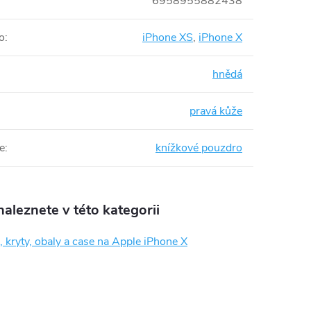
6958955882438
o
:
iPhone XS
,
iPhone X
hnědá
pravá kůže
e
:
knížkové pouzdro
aleznete v této kategorii
 kryty, obaly a case na Apple iPhone X