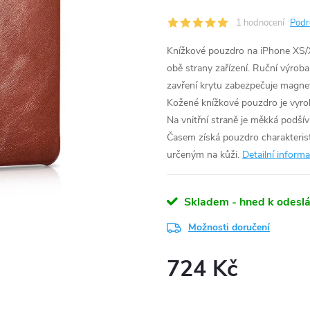
1 hodnocení
Podr
Knížkové pouzdro na iPhone XS/X 
obě strany zařízení. Ruční výrob
zavření krytu zabezpečuje magn
Kožené knížkové pouzdro je vyrob
Na vnitřní straně je měkká podšív
Časem získá pouzdro charakteristi
určeným na kůži.
Detailní inform
Skladem - hned k odeslá
Možnosti doručení
724 Kč
Měrná
cena: