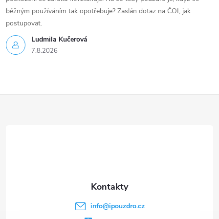
běžným používáním tak opotřebuje? Zaslán dotaz na ČOI, jak
postupovat.
Ludmila Kučerová
7.8.2026
Z
á
p
a
t
info
@
ipouzdro.cz