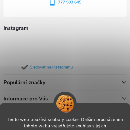
í
777 503 645
Instagram
Sledovat na Instagramu
Populární značky
Informace pro Vás
Blog
Tento web používá soubory cookie. Dalším procházením
tohoto webu vyjadřujete souhlas s jejich