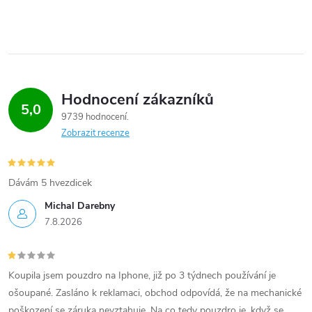
Hodnocení zákazníků
5,0
9739 hodnocení
Zobrazit recenze
Dávám 5 hvezdicek
Michal Darebny
7.8.2026
Koupila jsem pouzdro na Iphone, již po 3 týdnech používání je
ošoupané. Zasláno k reklamaci, obchod odpovídá, že na mechanické
poškození se záruka nevztahuje. Na co tedy pouzdro je, když se