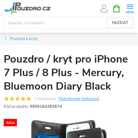
Přejít
NÁKUPNÍ
KOŠÍK
na
obsah
HLEDAT
Pouzdra a kryty
Pouzdro / kryt pro iPhone
7 Plus / 8 Plus - Mercury,
Bluemoon Diary Black
2 hodnocení
Podrobnosti hodnocení
Kód produktu:
8806164383674
Akce