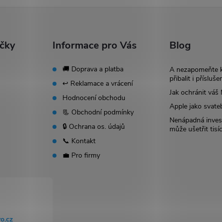
ačky
Informace pro Vás
Blog
🚚 Doprava a platba
A nezapomeňte 
přibalit i přísluše
↩️ Reklamace a vrácení
Jak ochránit vá
Hodnocení obchodu
Apple jako svate
📃 Obchodní podmínky
Nenápadná invest
🔒 Ochrana os. údajů
může ušetřit tisí
📞 Kontakt
💼 Pro firmy
o.cz