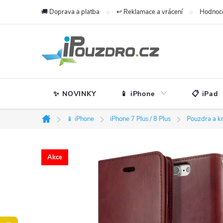
Přejít
🚚 Doprava a platba
↩️ Reklamace a vrácení
Hodnoc
na
obsah
✨ NOVINKY
📱 iPhone
📋 iPad
📱 iPhone
iPhone 7 Plus / 8 Plus
Pouzdra a k
Domů
Akce