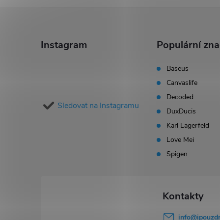
Z
á
Instagram
Populární zn
p
Baseus
Canvaslife
a
Decoded
Sledovat na Instagramu
t
DuxDucis
Karl Lagerfeld
í
Love Mei
Spigen
info
@
ipouzdr