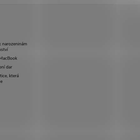
k narozeninám
nství
š MacBook
bní dar
ice, která
ce