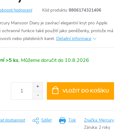
obnosti hodnocení
Kód produktu:
8806174321406
ury Mansoor Diary je zavírací elegantní kryt pro Apple
mě ochranné funkce také použití jako peněženky, protože má
ovosti nebo platebních karet.
Detailní informace
ní
>5 ks
10.8.2026
VLOŽIT DO KOŠÍKU
dat dostupnost
Sdílet
Tisk
Značka:
Mercury
Záruka
:
2 roky