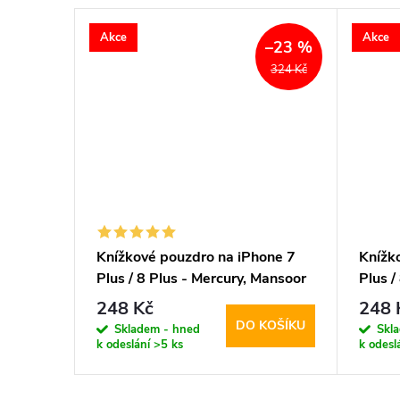
Akce
Akce
–23 %
–23 %
324 Kč
324 Kč
one 7
Knížkové pouzdro na iPhone 7
Knížk
Mansoor
Plus / 8 Plus - Mercury, Mansoor
Plus /
Diary Black
Diary
248 Kč
248 
KOŠÍKU
DO KOŠÍKU
Skladem - hned
Skl
k odeslání
>5 ks
k odesl