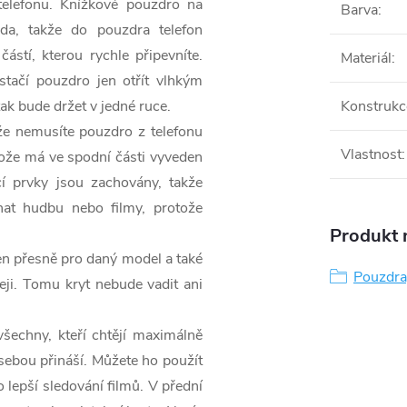
telefonu. Knížkové pouzdro na
Barva
:
da, takže do pouzdra telefon
částí, kterou rychle připevníte.
Materiál
:
tačí pouzdro jen otřít vlhkým
ak bude držet v jedné ruce.
Konstrukc
že nemusíte pouzdro z telefonu
Vlastnost
:
otože má ve spodní části vyveden
cí prvky jsou zachovány, takže
chat hudbu nebo filmy, protože
Produkt n
žen přesně pro daný model a také
Pouzdra,
eji. Tomu kryt nebude vadit ani
šechny, kteří chtějí maximálně
s sebou přináší. Můžete ho použít
 lepší sledování filmů. V přední