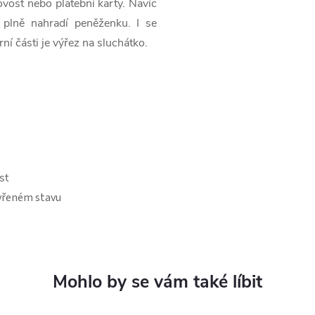
ovost nebo platební karty. Navíc
 plně nahradí peněženku. I se
í části je výřez na sluchátko.
st
avřeném stavu