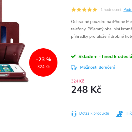
1 hodnocení
Podr
Ochranné pouzdro na iPhone Merc
telefony. Příjemný obal plní kro
přihrádky pro uložení drobné hot
Skladem - hned k odeslá
–23 %
324 Kč
Možnosti doručení
324 Kč
248 Kč
Měrná
cena:
Dotaz k produktu
Hlí