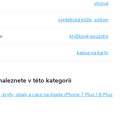
vínová
syntetická kůže
,
silikon
e
:
knížkové pouzdro
kapsa na karty
aleznete v této kategorii
 kryty, obaly a case na Apple iPhone 7 Plus / 8 Plus