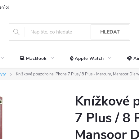
ení obchodu
📃 Obchodní podmínky
🔒 Ochrana os. údajů
📞 Ko
HLEDAT
💻 MacBook
⌚ Apple Watch
🎧 Ai
ryty
Knížkové pouzdro na iPhone 7 Plus / 8 Plus - Mercury, Mansoor Diar
Knížkové 
7 Plus / 8 
Mansoor D