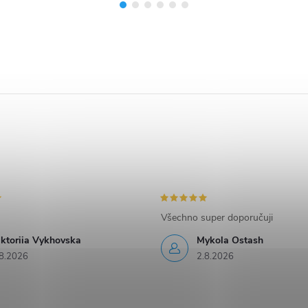
Všechno super doporučuji
iktoriia Vykhovska
Mykola Ostash
8.2026
2.8.2026