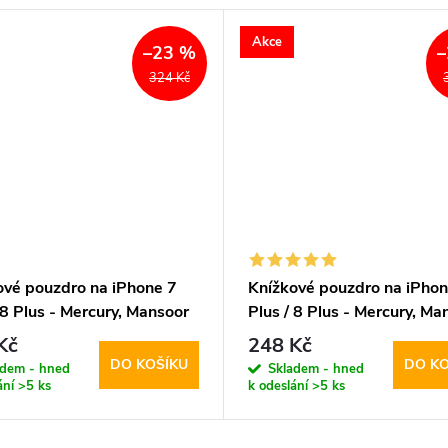
Akce
–23 %
–
324 Kč
ové pouzdro na iPhone 7
Knížkové pouzdro na iPhon
 8 Plus - Mercury, Mansoor
Plus / 8 Plus - Mercury, Ma
 Brown
Diary Red
Kč
248 Kč
DO KOŠÍKU
DO KO
adem - hned
Skladem - hned
ání
>5 ks
k odeslání
>5 ks