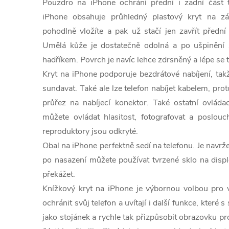
Pouzdro na iPhone ochrání přední i zadní část 
iPhone obsahuje průhledný plastový kryt na zá
pohodlně vložíte a pak už stačí jen zavřít přední 
Umělá kůže je dostatečně odolná a po ušpinění s
hadříkem. Povrch je navíc lehce zdrsněný a lépe se t
Kryt na iPhone podporuje bezdrátové nabíjení, tak
sundavat. Také ale lze telefon nabíjet kabelem, pr
průřez na nabíjecí konektor. Také ostatní ovláda
můžete ovládat hlasitost, fotografovat a poslou
reproduktory jsou odkryté.
Obal na iPhone perfektně sedí na telefonu. Je navr
po nasazení můžete používat tvrzené sklo na displ
překážet.
Knížkový kryt na iPhone je výbornou volbou pro v
ochránit svůj telefon a uvítají i další funkce, které 
jako stojánek a rychle tak přizpůsobit obrazovku pro