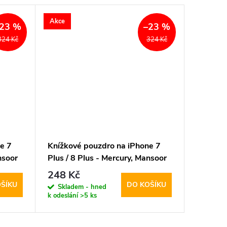
Akce
Akce
23 %
–23 %
324 Kč
324 Kč
e 7
Knížkové pouzdro na iPhone 7
Knížkov
nsoor
Plus / 8 Plus - Mercury, Mansoor
Plus / 8
Diary Navy
Diary Mi
248 Kč
248 K
ŠÍKU
DO KOŠÍKU
Skladem - hned
Sklad
k odeslání
>5 ks
k odeslán