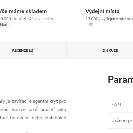
Vše máme skladem
Výdejní místa
0.000+ kusů zboží ve vlastním
12.000+ výdejních míst po 
kladu.
a SR.
RECENZE (1)
DISKUZE
Param
je zavírací elegantní kryt pro
EAN
:
anné funkce také použití jako
bné hotovosti nebo platebních
Určeno pr