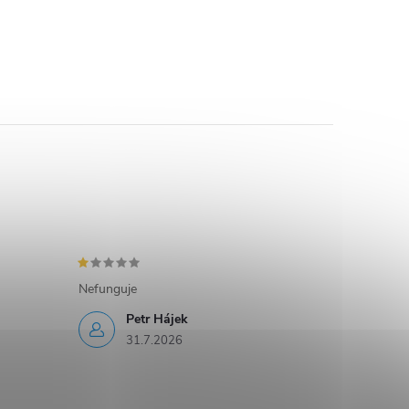
Nefunguje
Petr Hájek
31.7.2026