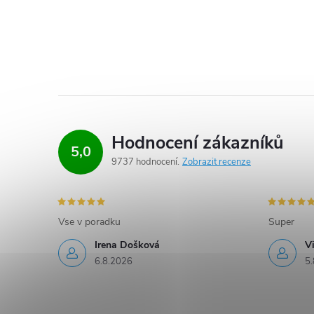
Hodnocení zákazníků
5,0
9737 hodnocení
Zobrazit recenze
Vse v poradku
Super
Irena Došková
V
6.8.2026
5.