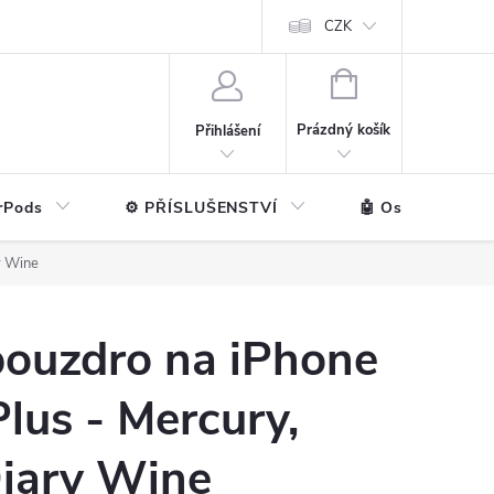
ntakt
💼 Pro firmy
CZK
NÁKUPNÍ
KOŠÍK
Prázdný košík
Přihlášení
rPods
⚙️ PŘÍSLUŠENSTVÍ
🤖 Ostatní značk
y Wine
pouzdro na iPhone
Plus - Mercury,
iary Wine