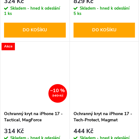
324 Kč
829 Kč
Skladem - hned k odeslání
Skladem - hned k odeslání
1 ks
5 ks
DO KOŠÍKU
DO KOŠÍKU
Akce
–10 %
349 Kč
Ochranný kryt na iPhone 17 -
Ochranný kryt na iPhone 17 -
Tactical, MagForce
Tech-Protect, Magmat
Hyperstealth Agent Orange
MagSafe Matte Crayon Gray
314 Kč
444 Kč
Skladem - hned k odeslání
Skladem - hned k odeslání