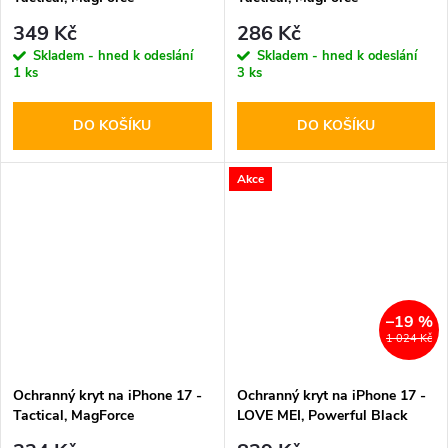
Hyperstealth Deep Blue
Hyperstealth Forest Green
349 Kč
286 Kč
Skladem - hned k odeslání
Skladem - hned k odeslání
1 ks
3 ks
DO KOŠÍKU
DO KOŠÍKU
Akce
–19 %
1 024 Kč
Ochranný kryt na iPhone 17 -
Ochranný kryt na iPhone 17 -
Tactical, MagForce
LOVE MEI, Powerful Black
Transparent