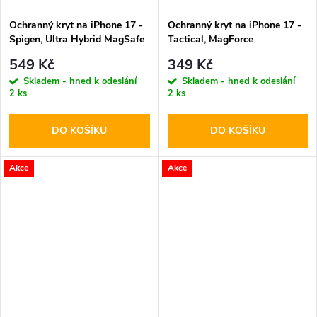
Ochranný kryt na iPhone 17 -
Ochranný kryt na iPhone 17 -
Spigen, Ultra Hybrid MagSafe
Tactical, MagForce
White
Hyperstealth Pink Panther
549 Kč
349 Kč
Skladem - hned k odeslání
Skladem - hned k odeslání
2 ks
2 ks
DO KOŠÍKU
DO KOŠÍKU
Akce
Akce