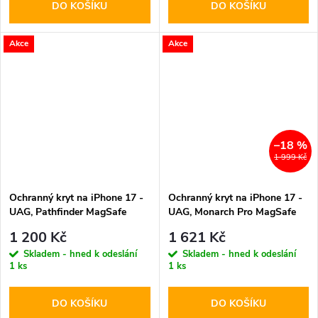
DO KOŠÍKU
DO KOŠÍKU
Akce
Akce
–18 %
1 999 Kč
Ochranný kryt na iPhone 17 -
Ochranný kryt na iPhone 17 -
UAG, Pathfinder MagSafe
UAG, Monarch Pro MagSafe
Olive
Carbon Fiber
1 200 Kč
1 621 Kč
Skladem - hned k odeslání
Skladem - hned k odeslání
1 ks
1 ks
DO KOŠÍKU
DO KOŠÍKU