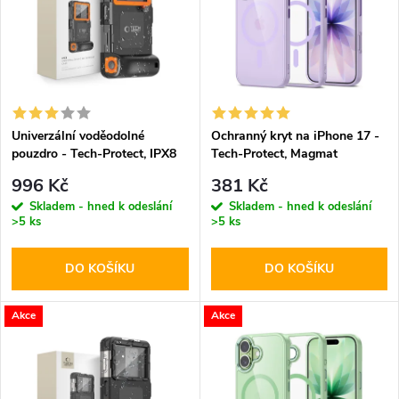
e
p
n
i
í
s
p
Univerzální voděodolné
Ochranný kryt na iPhone 17 -
pouzdro - Tech-Protect, IPX8
Tech-Protect, Magmat
p
Diving Waterproof Case
MagSafe Lavender/Clear
r
996 Kč
381 Kč
Orange
r
Skladem - hned k odeslání
Skladem - hned k odeslání
>5 ks
>5 ks
o
o
DO KOŠÍKU
DO KOŠÍKU
d
d
u
Akce
Akce
u
k
k