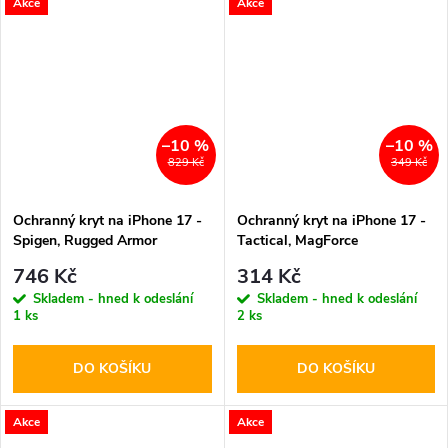
Akce
Akce
–10 %
–10 %
829 Kč
349 Kč
Ochranný kryt na iPhone 17 -
Ochranný kryt na iPhone 17 -
Spigen, Rugged Armor
Tactical, MagForce
MagSafe Black
Hyperstealth Moucha Moose
746 Kč
314 Kč
Skladem - hned k odeslání
Skladem - hned k odeslání
1 ks
2 ks
DO KOŠÍKU
DO KOŠÍKU
Akce
Akce