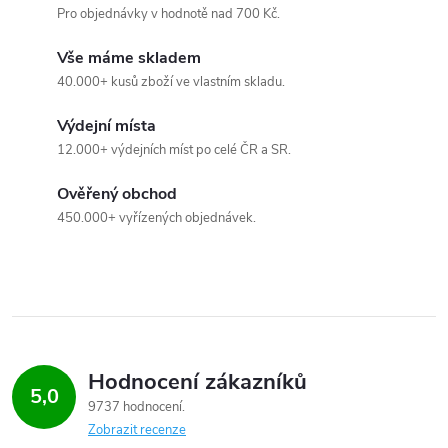
Pro objednávky v hodnotě nad 700 Kč.
l
Vše máme skladem
á
40.000+ kusů zboží ve vlastním skladu.
d
Výdejní místa
a
12.000+ výdejních míst po celé ČR a SR.
c
Ověřený obchod
450.000+ vyřízených objednávek.
í
p
r
v
Hodnocení zákazníků
k
5,0
9737 hodnocení
y
Zobrazit recenze