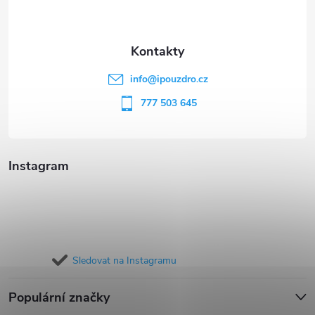
p
a
t
info
@
ipouzdro.cz
í
777 503 645
Instagram
Sledovat na Instagramu
Populární značky