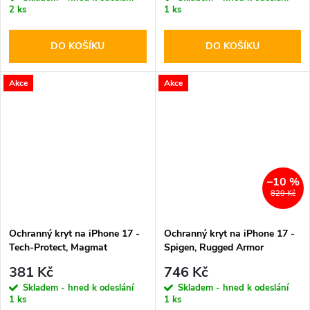
2 ks
1 ks
DO KOŠÍKU
DO KOŠÍKU
Akce
Akce
–10 %
829 Kč
Ochranný kryt na iPhone 17 -
Ochranný kryt na iPhone 17 -
Tech-Protect, Magmat
Spigen, Rugged Armor
MagSafe Matte Mist Blue
MagSafe Gray
381 Kč
746 Kč
Skladem - hned k odeslání
Skladem - hned k odeslání
1 ks
1 ks