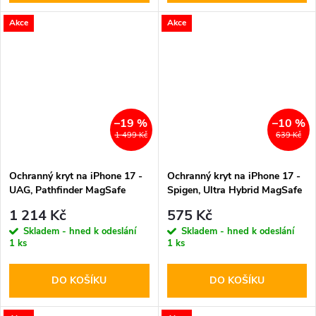
Akce
Akce
–19 %
–10 %
1 499 Kč
639 Kč
Ochranný kryt na iPhone 17 -
Ochranný kryt na iPhone 17 -
UAG, Pathfinder MagSafe
Spigen, Ultra Hybrid MagSafe
Black
Graphite
1 214 Kč
575 Kč
Skladem - hned k odeslání
Skladem - hned k odeslání
1 ks
1 ks
DO KOŠÍKU
DO KOŠÍKU