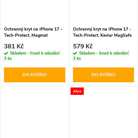
Ochranný kryt na iPhone 17 -
Ochranný kryt na iPhone 17 -
Tech-Protect, Magmat
Tech-Protect, Kevlar MagSafe
MagSafe Matte Lavender
Black
381 Kč
579 Kč
Skladem - hned k odeslání
Skladem - hned k odeslání
3 ks
3 ks
DO KOŠÍKU
DO KOŠÍKU
Akce