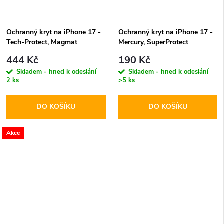
Ochranný kryt na iPhone 17 -
Ochranný kryt na iPhone 17 -
Tech-Protect, Magmat
Mercury, SuperProtect
MagSafe Matte Sage
Transparent
444 Kč
190 Kč
Skladem - hned k odeslání
Skladem - hned k odeslání
2 ks
>5 ks
DO KOŠÍKU
DO KOŠÍKU
Akce