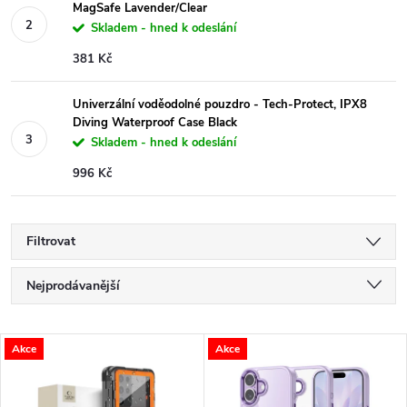
MagSafe Lavender/Clear
Skladem - hned k odeslání
381 Kč
Univerzální voděodolné pouzdro - Tech-Protect, IPX8
Diving Waterproof Case Black
Skladem - hned k odeslání
996 Kč
Filtrovat
Ř
Nejprodávanější
a
Nejlevnější
V
Akce
Akce
Nejdražší
z
ý
Abecedně