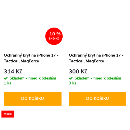
–10 %
349 Kč
Ochranný kryt na iPhone 17 -
Ochranný kryt na iPhone 17 -
Tactical, MagForce
Tactical, MagForce
Hyperstealth Light Grey
Hyperstealth Asphalt
314 Kč
300 Kč
Skladem - hned k odeslání
Skladem - hned k odeslání
1 ks
3 ks
DO KOŠÍKU
DO KOŠÍKU
Akce