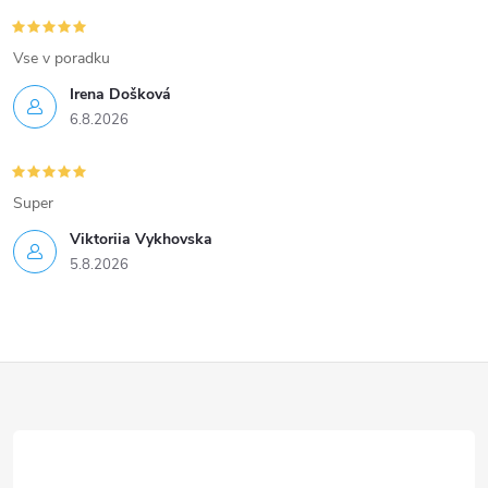
v
Vse v poradku
ý
Irena Došková
p
6.8.2026
i
s
Super
u
Viktoriia Vykhovska
5.8.2026
Z
á