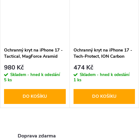
Ochranný kryt na iPhone 17 -
Ochranný kryt na iPhone 17 -
Tactical, MagForce Aramid
Tech-Protect, ION Carbon
MagSafe Black
980 Kč
474 Kč
Skladem - hned k odeslání
Skladem - hned k odeslání
5 ks
1 ks
DO KOŠÍKU
DO KOŠÍKU
O
v
Doprava zdarma