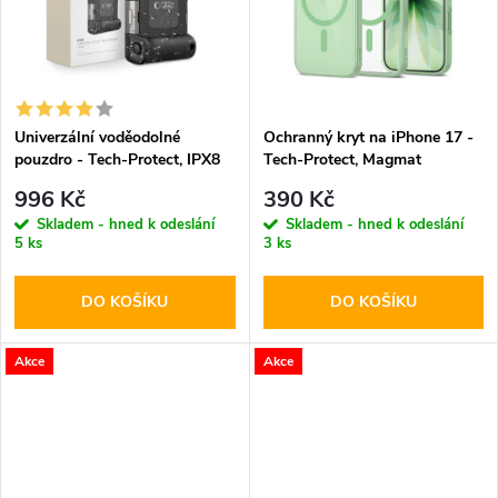
t
t
ů
ů
Univerzální voděodolné
Ochranný kryt na iPhone 17 -
pouzdro - Tech-Protect, IPX8
Tech-Protect, Magmat
Diving Waterproof Case Black
MagSafe Sage/Clear
996 Kč
390 Kč
Skladem - hned k odeslání
Skladem - hned k odeslání
5 ks
3 ks
DO KOŠÍKU
DO KOŠÍKU
Akce
Akce