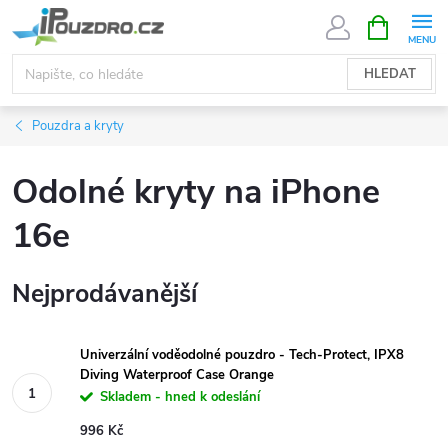
Přejít
NÁKUPNÍ
KOŠÍK
na
obsah
HLEDAT
Pouzdra a kryty
Odolné kryty na iPhone
16e
Nejprodávanější
Univerzální voděodolné pouzdro - Tech-Protect, IPX8
Diving Waterproof Case Orange
Skladem - hned k odeslání
996 Kč