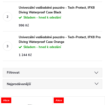
Univerzální voděodolné pouzdro - Tech-Protect, IPX8
Diving Waterproof Case Black
Skladem - hned k odeslání
996 Kč
Univerzální voděodolné pouzdro - Tech-Protect, IPX8 Pro
Diving Waterproof Case Orange
Skladem - hned k odeslání
1 244 Kč
Filtrovat
Ř
Nejprodávanější
a
Nejlevnější
V
Akce
Akce
Nejdražší