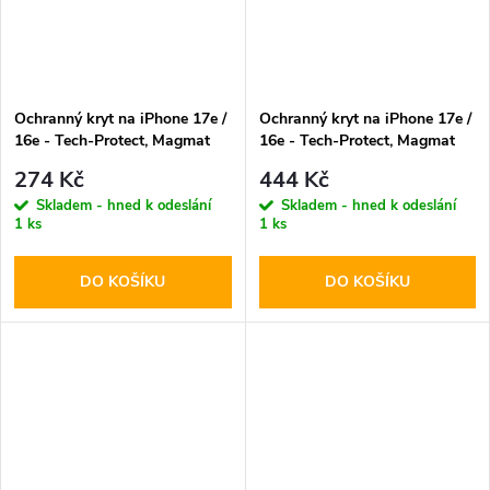
Ochranný kryt na iPhone 17e /
Ochranný kryt na iPhone 17e /
16e - Tech-Protect, Magmat
16e - Tech-Protect, Magmat
Soft Pink
MagSafe Soft Pink
274 Kč
444 Kč
Skladem - hned k odeslání
Skladem - hned k odeslání
1 ks
1 ks
DO KOŠÍKU
DO KOŠÍKU