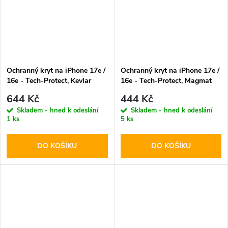
Ochranný kryt na iPhone 17e /
Ochranný kryt na iPhone 17e /
16e - Tech-Protect, Kevlar
16e - Tech-Protect, Magmat
MagSafe Black
MagSafe Matte Black
644 Kč
444 Kč
Skladem - hned k odeslání
Skladem - hned k odeslání
1 ks
5 ks
DO KOŠÍKU
DO KOŠÍKU