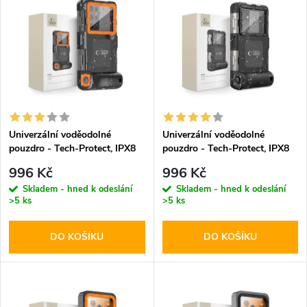
z
ý
Abecedně
e
p
n
i
í
s
p
Univerzální voděodolné
Univerzální voděodolné
pouzdro - Tech-Protect, IPX8
pouzdro - Tech-Protect, IPX8
p
Diving Waterproof Case
Diving Waterproof Case Black
r
996 Kč
996 Kč
Orange
r
Skladem - hned k odeslání
Skladem - hned k odeslání
>5 ks
>5 ks
o
o
DO KOŠÍKU
DO KOŠÍKU
d
d
u
u