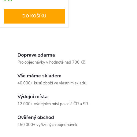
DO KOŠÍKU
O
v
Doprava zdarma
Pro objednávky v hodnotě nad 700 Kč.
l
Vše máme skladem
á
40.000+ kusů zboží ve vlastním skladu.
d
Výdejní místa
a
12.000+ výdejních míst po celé ČR a SR.
c
Ověřený obchod
450.000+ vyřízených objednávek.
í