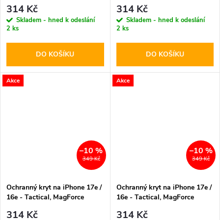
Hyperstealth Deep Blue
Hyperstealth Forest Green
314 Kč
314 Kč
Skladem - hned k odeslání
Skladem - hned k odeslání
2 ks
2 ks
DO KOŠÍKU
DO KOŠÍKU
Akce
Akce
–10 %
–10 %
349 Kč
349 Kč
Ochranný kryt na iPhone 17e /
Ochranný kryt na iPhone 17e /
16e - Tactical, MagForce
16e - Tactical, MagForce
Hyperstealth Pink Panther
Hyperstealth Asphalt
314 Kč
314 Kč