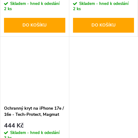
Skladem - hned k odeslání
Skladem - hned k odeslání
2 ks
2 ks
DO KOŠÍKU
DO KOŠÍKU
Ochranný kryt na iPhone 17e /
16e - Tech-Protect, Magmat
MagSafe Black/Clear
444 Kč
Skladem - hned k odeslání
3 ks