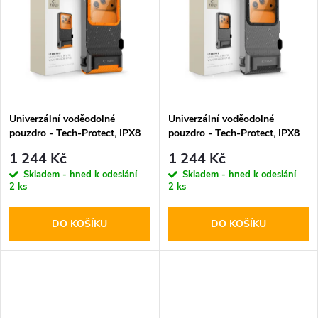
k
k
t
t
ů
ů
Univerzální voděodolné
Univerzální voděodolné
pouzdro - Tech-Protect, IPX8
pouzdro - Tech-Protect, IPX8
Pro Diving Waterproof Case
Pro Diving Waterproof Case
1 244 Kč
1 244 Kč
Orange
Gray
Skladem - hned k odeslání
Skladem - hned k odeslání
2 ks
2 ks
DO KOŠÍKU
DO KOŠÍKU