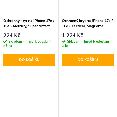
Ochranný kryt na iPhone 17e /
Ochranný kryt na iPhone 17e /
16e - Mercury, SuperProtect
16e - Tactical, MagForce
Transparent
Aramid
224 Kč
1 224 Kč
Skladem - hned k odeslání
Skladem - hned k odeslání
>5 ks
1 ks
DO KOŠÍKU
DO KOŠÍKU