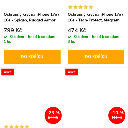
Ochranný kryt na iPhone 17e /
Ochranný kryt na iPhone 17e /
16e - Spigen, Rugged Armor
16e - Tech-Protect, Magcam
MagSafe Black
MagSafe Matte Black
799 Kč
474 Kč
Skladem - hned k odeslání
Skladem - hned k odeslání
1 ks
3 ks
DO KOŠÍKU
DO KOŠÍKU
Akce
Akce
–23 %
–10 %
244 Kč
609 Kč