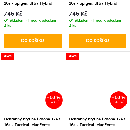
16e - Spigen, Ultra Hybrid
16e - Spigen, Ultra Hybrid
MagSafe Carbon White
MagSafe Carbon Fiber
746 Kč
746 Kč
Skladem - hned k odeslání
Skladem - hned k odeslání
2 ks
2 ks
DO KOŠÍKU
DO KOŠÍKU
Akce
Akce
–10 %
–10 %
349 Kč
349 Kč
Ochranný kryt na iPhone 17e /
Ochranný kryt na iPhone 17e /
16e - Tactical, MagForce
16e - Tactical, MagForce