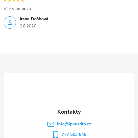
Vse v poradku
Irena Došková
6.8.2026
Z
á
p
a
t
info
@
ipouzdro.cz
í
777 503 645