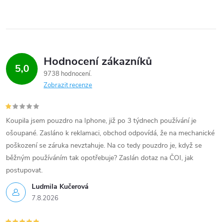
p
r
v
Hodnocení zákazníků
k
5,0
9738 hodnocení
y
Zobrazit recenze
v
Koupila jsem pouzdro na Iphone, již po 3 týdnech používání je
ý
ošoupané. Zasláno k reklamaci, obchod odpovídá, že na mechanické
p
poškození se záruka nevztahuje. Na co tedy pouzdro je, když se
běžným používáním tak opotřebuje? Zaslán dotaz na ČOI, jak
i
postupovat.
s
Ludmila Kučerová
7.8.2026
u