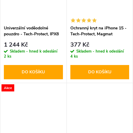
Univerzální voděodolné
Ochranný kryt na iPhone 15 -
pouzdro - Tech-Protect, IPX8
Tech-Protect, Magmat
Pro Diving Waterproof Case
MagSafe Pink
1 244 Kč
377 Kč
Gray
Skladem - hned k odeslání
Skladem - hned k odeslání
2 ks
4 ks
DO KOŠÍKU
DO KOŠÍKU
Akce