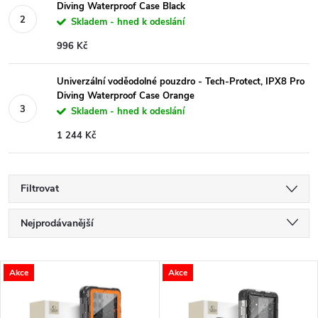
Diving Waterproof Case Black
Skladem - hned k odeslání
996 Kč
Univerzální voděodolné pouzdro - Tech-Protect, IPX8 Pro
Diving Waterproof Case Orange
Skladem - hned k odeslání
1 244 Kč
Filtrovat
Ř
Nejprodávanější
a
Nejlevnější
V
Akce
Akce
Nejdražší
z
ý
Abecedně