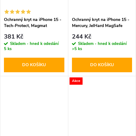
Ochranný kryt na iPhone 15 -
Ochranný kryt na iPhone 15 -
Tech-Protect, Magmat
Mercury, JelHard MagSafe
MagSafe Green
Transparent
381 Kč
244 Kč
Skladem - hned k odeslání
Skladem - hned k odeslání
5 ks
>5 ks
DO KOŠÍKU
DO KOŠÍKU
Akce