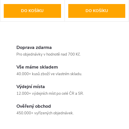
DO KOŠÍKU
DO KOŠÍKU
O
v
Doprava zdarma
Pro objednávky v hodnotě nad 700 Kč.
l
Vše máme skladem
á
40.000+ kusů zboží ve vlastním skladu.
d
Výdejní místa
a
12.000+ výdejních míst po celé ČR a SR.
c
Ověřený obchod
450.000+ vyřízených objednávek.
í