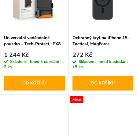
t
t
ů
ů
Univerzální voděodolné
Ochranný kryt na iPhone 15 -
pouzdro - Tech-Protect, IPX8
Tactical, MagForce
Pro Diving Waterproof Case
Hyperstealth Asphalt
1 244 Kč
272 Kč
Orange
Skladem - hned k odeslání
Skladem - hned k odeslání
2 ks
>5 ks
DO KOŠÍKU
DO KOŠÍKU
Akce