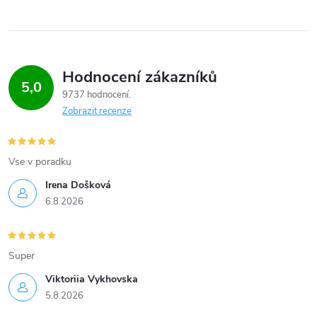
p
r
v
Hodnocení zákazníků
k
5,0
9737 hodnocení
y
Zobrazit recenze
v
Vse v poradku
ý
Irena Došková
p
6.8.2026
i
s
Super
u
Viktoriia Vykhovska
5.8.2026