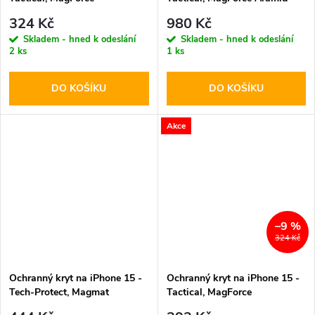
Hyperstealth Forest Green
324 Kč
980 Kč
Skladem - hned k odeslání
Skladem - hned k odeslání
2 ks
1 ks
DO KOŠÍKU
DO KOŠÍKU
Akce
–9 %
324 Kč
Ochranný kryt na iPhone 15 -
Ochranný kryt na iPhone 15 -
Tech-Protect, Magmat
Tactical, MagForce
MagSafe Matte Black
Hyperstealth Light Grey