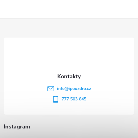
Z
á
p
a
t
info
@
ipouzdro.cz
í
777 503 645
Instagram