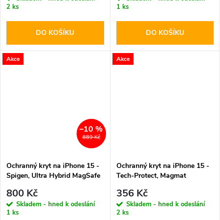
2 ks
1 ks
DO KOŠÍKU
DO KOŠÍKU
Akce
Akce
–10 %
889 Kč
Ochranný kryt na iPhone 15 -
Ochranný kryt na iPhone 15 -
Spigen, Ultra Hybrid MagSafe
Tech-Protect, Magmat
Black
MagSafe Black/Clear
800 Kč
356 Kč
Skladem - hned k odeslání
Skladem - hned k odeslání
1 ks
2 ks