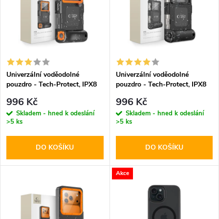
e
p
n
i
í
s
p
Univerzální voděodolné
Univerzální voděodolné
pouzdro - Tech-Protect, IPX8
pouzdro - Tech-Protect, IPX8
p
Diving Waterproof Case
Diving Waterproof Case Black
r
996 Kč
996 Kč
Orange
r
Skladem - hned k odeslání
Skladem - hned k odeslání
>5 ks
>5 ks
o
o
DO KOŠÍKU
DO KOŠÍKU
d
d
u
Akce
u
k
k