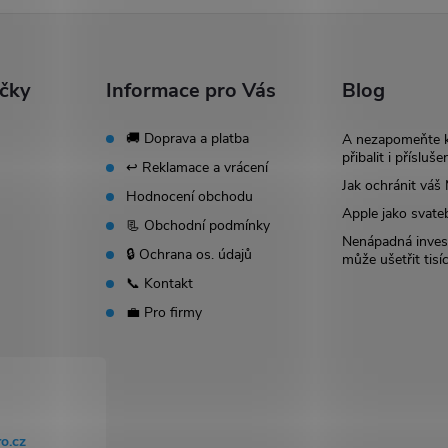
ačky
Informace pro Vás
Blog
🚚 Doprava a platba
A nezapomeňte 
přibalit i přísluše
↩️ Reklamace a vrácení
Jak ochránit vá
Hodnocení obchodu
Apple jako svate
📃 Obchodní podmínky
Nenápadná invest
🔒 Ochrana os. údajů
může ušetřit tisí
📞 Kontakt
💼 Pro firmy
o.cz