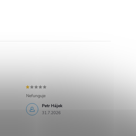
Nefunguje
Petr Hájek
31.7.2026