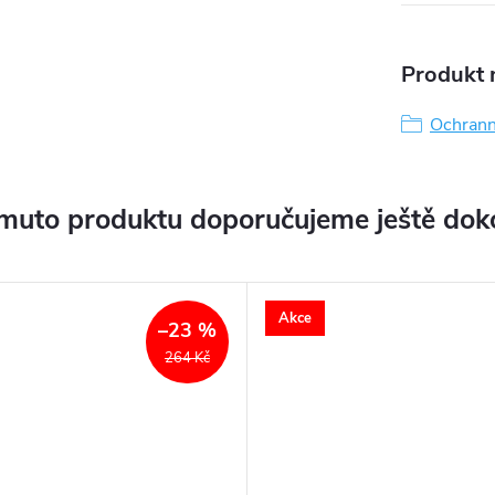
Produkt n
Ochrann
muto produktu doporučujeme ještě dok
Akce
–23 %
264 Kč