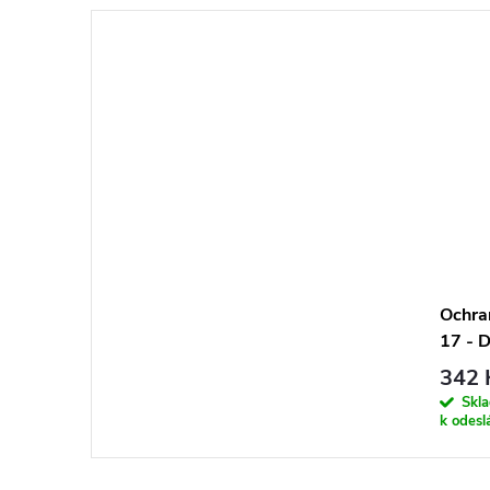
Ochra
17 - 
insta
342 
Skl
k odesl