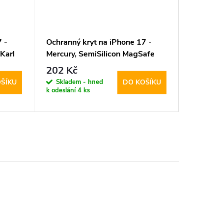
 -
Ochranný kryt na iPhone 17 -
Ochrann
Karl
Mercury, SemiSilicon MagSafe
Spigen,
Green
Black
202 Kč
746 K
Skladem - hned
Sklad
ŠÍKU
DO KOŠÍKU
k odeslání
4 ks
k odeslán