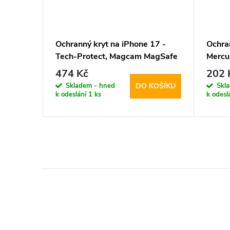
17 -
Ochranný kryt na iPhone 17 -
Ochra
e
Tech-Protect, Magcam MagSafe
Mercu
Matte Black
Sierra
474 Kč
202 
Skladem - hned
Skl
KOŠÍKU
DO KOŠÍKU
k odeslání
1 ks
k odesl