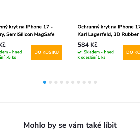
nný kryt na iPhone 17 -
Ochranný kryt na iPhone 17
ry, SemiSilicon MagSafe
Karl Lagerfeld, 3D Rubber 
and Choupette Black
Kč
584 Kč
adem - hned
Skladem - hned
DO KOŠÍKU
DO KO
ání
>5 ks
k odeslání
1 ks