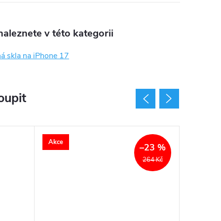
aleznete v této kategorii
á skla na iPhone 17
oupit
Akce
Akce
–23 %
264 Kč