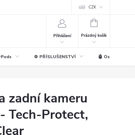
ntakt
💼 Pro firmy
CZK
NÁKUPNÍ
KOŠÍK
Prázdný košík
Přihlášení
rPods
⚙️ PŘÍSLUŠENSTVÍ
🤖 Ostatní značk
a zadní kameru
- Tech-Protect,
lear