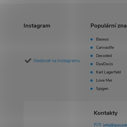
Z
á
Instagram
Populární zn
p
Baseus
Canvaslife
a
Decoded
Sledovat na Instagramu
t
DuxDucis
Karl Lagerfeld
í
Love Mei
Spigen
info
@
ipouzdr