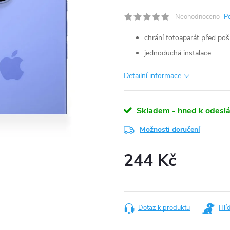
Neohodnoceno
P
chrání fotoaparát před po
jednoduchá instalace
Detailní informace
Skladem - hned k odeslá
Možnosti doručení
244 Kč
Měrná
cena:
Dotaz k produktu
Hlí