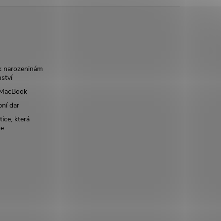
k narozeninám
nství
š MacBook
bní dar
ice, která
ce