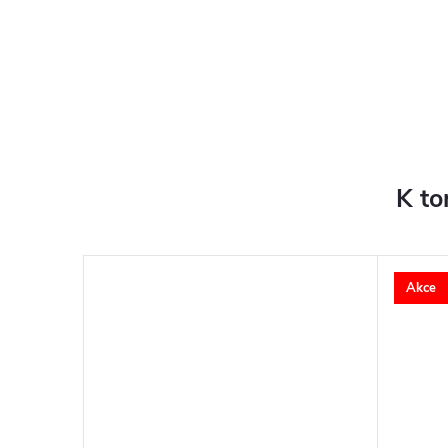
K to
Akce