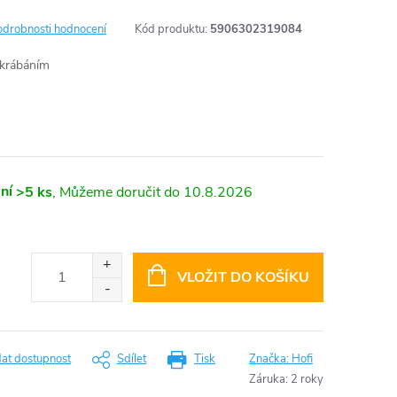
odrobnosti hodnocení
Kód produktu:
5906302319084
škrábáním
ní
>5 ks
10.8.2026
VLOŽIT DO KOŠÍKU
dat dostupnost
Sdílet
Tisk
Značka:
Hofi
Záruka
:
2 roky