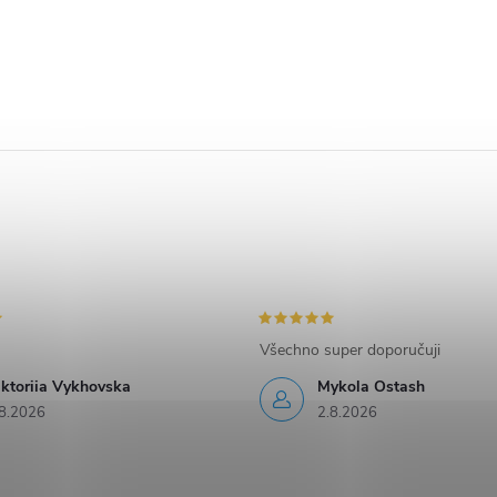
Všechno super doporučuji
iktoriia Vykhovska
Mykola Ostash
8.2026
2.8.2026