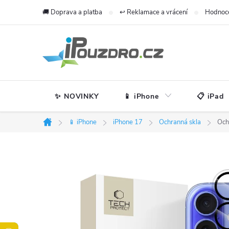
Přejít
🚚 Doprava a platba
↩️ Reklamace a vrácení
Hodnoc
na
obsah
✨ NOVINKY
📱 iPhone
📋 iPad
📱 iPhone
iPhone 17
Ochranná skla
Och
Domů