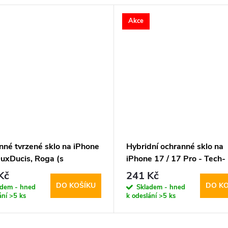
Akce
nné tvrzené sklo na iPhone
Hybridní ochranné sklo na
DuxDucis, Roga (s
iPhone 17 / 17 Pro - Tech-
lačním rámečkem)
Protect, Glass Fit+ Clear (
Kč
241 Kč
DO KOŠÍKU
DO KO
adem - hned
Skladem - hned
ání
>5 ks
k odeslání
>5 ks