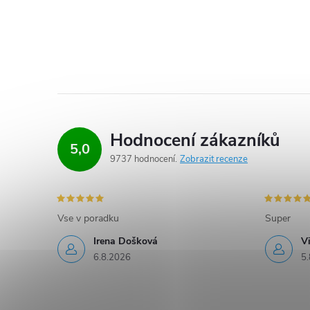
Hodnocení zákazníků
5,0
9737 hodnocení
Zobrazit recenze
Vse v poradku
Super
Irena Došková
V
6.8.2026
5.