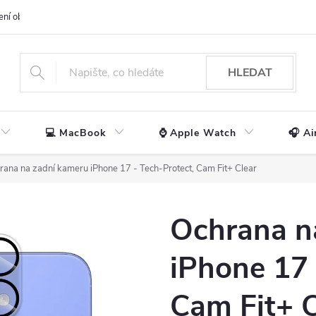
ení obchodu
📃 Obchodní podmínky
🔒 Ochrana os. údajů
📞 Ko
HLEDAT
💻 MacBook
⌚ Apple Watch
🎧 Ai
rana na zadní kameru iPhone 17 - Tech-Protect, Cam Fit+ Clear
Ochrana n
iPhone 17 
Cam Fit+ C