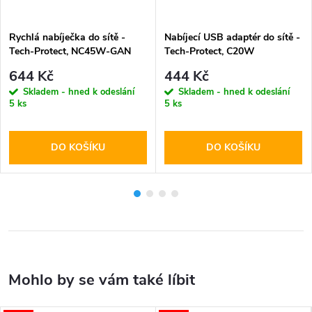
Rychlá nabíječka do sítě -
Nabíjecí USB adaptér do sítě -
Tech-Protect, NC45W-GAN
Tech-Protect, C20W
PD45W + USB-C kabel
PD20W/QC3.0 + USB-C kabel
644 Kč
444 Kč
Skladem - hned k odeslání
Skladem - hned k odeslání
5 ks
5 ks
DO KOŠÍKU
DO KOŠÍKU