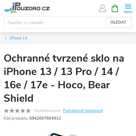
Přejít
NÁKUPNÍ
KOŠÍK
na
obsah
HLEDAT
iPhone 14
Ochranné tvrzené sklo na
iPhone 13 / 13 Pro / 14 /
16e / 17e - Hoco, Bear
Shield
Neohodnoceno
Podrobnosti hodnocení
Kód produktu:
6942007664912