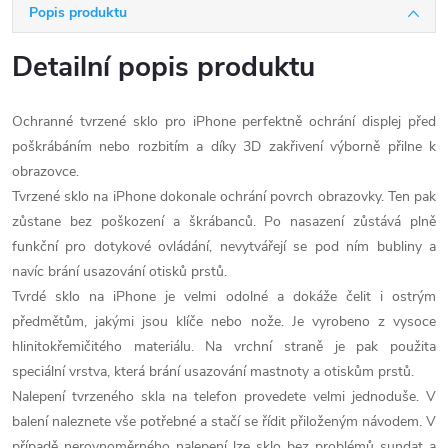
Popis produktu
Detailní popis produktu
Ochranné tvrzené sklo pro iPhone perfektně ochrání displej před
poškrábáním nebo rozbitím a díky 3D zakřivení výborně přilne k
obrazovce.
Tvrzené sklo na iPhone dokonale ochrání povrch obrazovky. Ten pak
zůstane bez poškození a škrábanců. Po nasazení zůstává plně
funkční pro dotykové ovládání, nevytvářejí se pod ním bubliny a
navíc brání usazování otisků prstů.
Tvrdé sklo na iPhone je velmi odolné a dokáže čelit i ostrým
předmětům, jakými jsou klíče nebo nože. Je vyrobeno z vysoce
hlinitokřemičitého materiálu. Na vrchní straně je pak použita
speciální vrstva, která brání usazování mastnoty a otiskům prstů.
Nalepení tvrzeného skla na telefon provedete velmi jednoduše. V
balení naleznete vše potřebné a stačí se řídit přiloženým návodem. V
případě nerovnoměrného nalepení lze sklo bez problémů sundat a