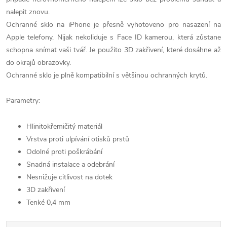
nalepit znovu.
Ochranné sklo na iPhone je přesně vyhotoveno pro nasazení na
Apple telefony. Nijak nekoliduje s Face ID kamerou, která zůstane
schopna snímat vaši tvář. Je použito 3D zakřivení, které dosáhne až
do okrajů obrazovky.
Ochranné sklo je plně kompatibilní s většinou ochranných krytů.
Parametry:
Hlinitokřemičitý materiál
Vrstva proti ulpívání otisků prstů
Odolné proti poškrábání
Snadná instalace a odebrání
Nesnižuje citlivost na dotek
3D zakřivení
Tenké 0,4 mm