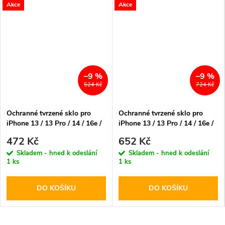
Akce
Akce
–9 %
–9 %
524 Kč
724 Kč
Ochranné tvrzené sklo pro
Ochranné tvrzené sklo pro
iPhone 13 / 13 Pro / 14 / 16e /
iPhone 13 / 13 Pro / 14 / 16e /
17e - Spigen, Glass FC
17e - Spigen, AlignMaster FC
472 Kč
652 Kč
(2ks s aplikátorem)
Skladem - hned k odeslání
Skladem - hned k odeslání
1 ks
1 ks
DO KOŠÍKU
DO KOŠÍKU