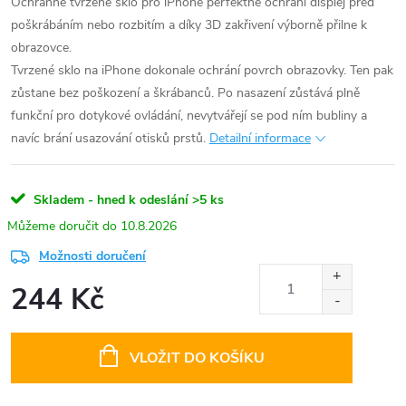
Ochranné tvrzené sklo pro iPhone perfektně ochrání displej před
poškrábáním nebo rozbitím a díky 3D zakřivení výborně přilne k
obrazovce.
Tvrzené sklo na iPhone dokonale ochrání povrch obrazovky. Ten pak
zůstane bez poškození a škrábanců. Po nasazení zůstává plně
funkční pro dotykové ovládání, nevytvářejí se pod ním bubliny a
navíc brání usazování otisků prstů.
Detailní informace
Skladem - hned k odeslání
>5 ks
10.8.2026
Možnosti doručení
244 Kč
Měrná
cena:
VLOŽIT DO KOŠÍKU