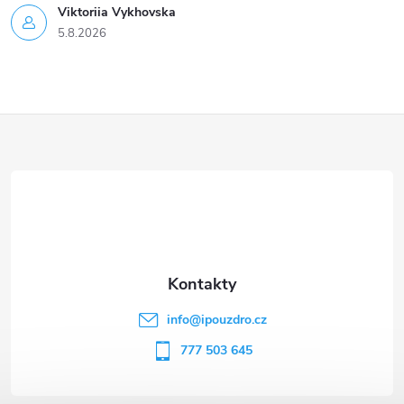
Viktoriia Vykhovska
5.8.2026
Z
á
p
a
t
info
@
ipouzdro.cz
í
777 503 645