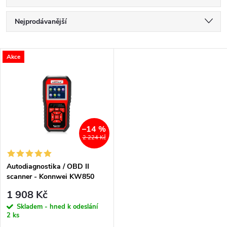
Ř
Nejprodávanější
a
Nejlevnější
V
Akce
Nejdražší
z
ý
Abecedně
e
p
n
i
–14 %
2 224 Kč
í
s
p
Autodiagnostika / OBD II
scanner - Konnwei KW850
p
r
1 908 Kč
r
Skladem - hned k odeslání
2 ks
o