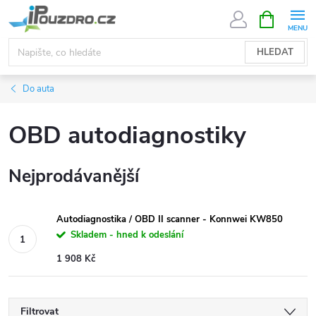
Přejít
NÁKUPNÍ
KOŠÍK
na
obsah
HLEDAT
Do auta
OBD autodiagnostiky
Nejprodávanější
Autodiagnostika / OBD II scanner - Konnwei KW850
Skladem - hned k odeslání
1 908 Kč
Filtrovat