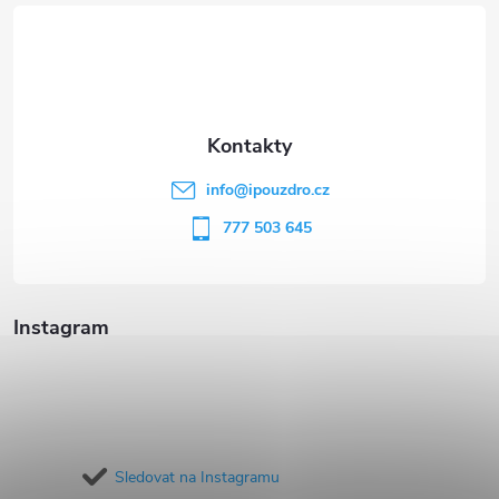
á
p
a
t
info
@
ipouzdro.cz
í
777 503 645
Instagram
Sledovat na Instagramu