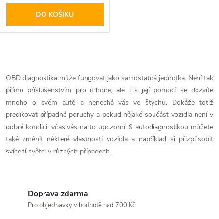
o
DO KOŠÍKU
d
d
u
u
O
k
k
v
OBD diagnostika může fungovat jako samostatná jednotka. Není tak
t
přímo příslušenstvím pro iPhone, ale i s její pomocí se dozvíte
l
t
mnoho o svém autě a nenechá vás ve štychu. Dokáže totiž
ů
á
predikovat případné poruchy a pokud nějaké součást vozidla není v
ů
dobré kondici, včas vás na to upozorní. S autodiagnostikou můžete
d
také změnit některé vlastnosti vozidla a například si přizpůsobit
svícení světel v různých případech.
a
c
í
Doprava zdarma
Pro objednávky v hodnotě nad 700 Kč.
p