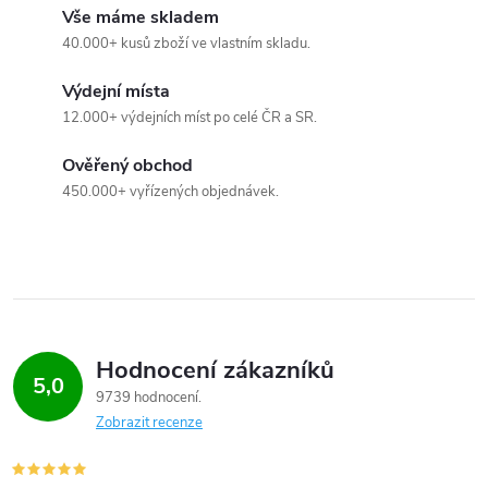
Vše máme skladem
r
40.000+ kusů zboží ve vlastním skladu.
v
Výdejní místa
k
12.000+ výdejních míst po celé ČR a SR.
y
Ověřený obchod
450.000+ vyřízených objednávek.
v
ý
p
i
Hodnocení zákazníků
s
5,0
9739 hodnocení
u
Zobrazit recenze