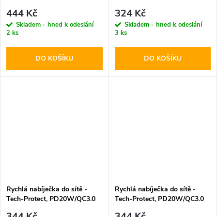
PD20W/QC3.0 White +
PD20W/QC3.0 Black
444 Kč
324 Kč
Lightning kabel
Skladem - hned k odeslání
Skladem - hned k odeslání
2 ks
3 ks
DO KOŠÍKU
DO KOŠÍKU
Rychlá nabíječka do sítě -
Rychlá nabíječka do sítě -
Tech-Protect, PD20W/QC3.0
Tech-Protect, PD20W/QC3.0
White
Black
344 Kč
344 Kč