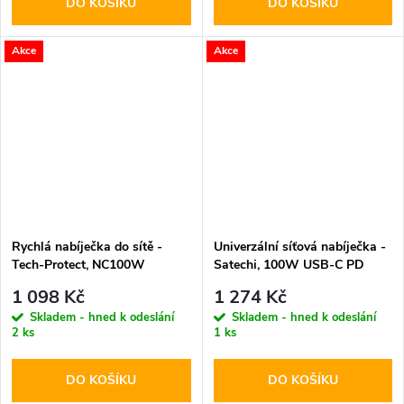
DO KOŠÍKU
DO KOŠÍKU
Akce
Akce
Rychlá nabíječka do sítě -
Univerzální síťová nabíječka -
Tech-Protect, NC100W
Satechi, 100W USB-C PD
PD100W/QC3.0 White
GaN
1 098 Kč
1 274 Kč
Skladem - hned k odeslání
Skladem - hned k odeslání
2 ks
1 ks
DO KOŠÍKU
DO KOŠÍKU