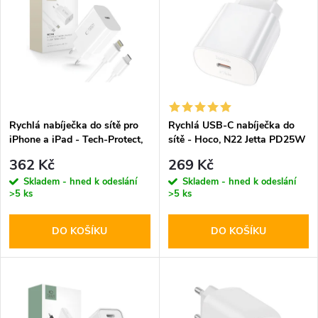
ý
Abecedně
e
p
n
i
í
s
p
Rychlá nabíječka do sítě pro
Rychlá USB-C nabíječka do
iPhone a iPad - Tech-Protect,
sítě - Hoco, N22 Jetta PD25W
p
NC20W + Lightning kabel
r
362 Kč
269 Kč
r
Skladem - hned k odeslání
Skladem - hned k odeslání
>5 ks
>5 ks
o
o
DO KOŠÍKU
DO KOŠÍKU
d
d
u
u
k