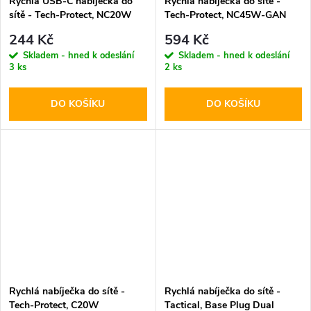
Rychlá USB-C nabíječka do
Rychlá nabíječka do sítě -
sítě - Tech-Protect, NC20W
Tech-Protect, NC45W-GAN
PD20W White
PD45W Black
244 Kč
594 Kč
Skladem - hned k odeslání
Skladem - hned k odeslání
3 ks
2 ks
DO KOŠÍKU
DO KOŠÍKU
Rychlá nabíječka do sítě -
Rychlá nabíječka do sítě -
Tech-Protect, C20W
Tactical, Base Plug Dual