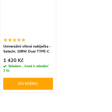
Univerzální síťová nabíječka -
Satechi, 108W Dual TYPE-C
PD
1 420 Kč
Skladem - hned k odeslání
1 ks
DO KOŠÍKU
O