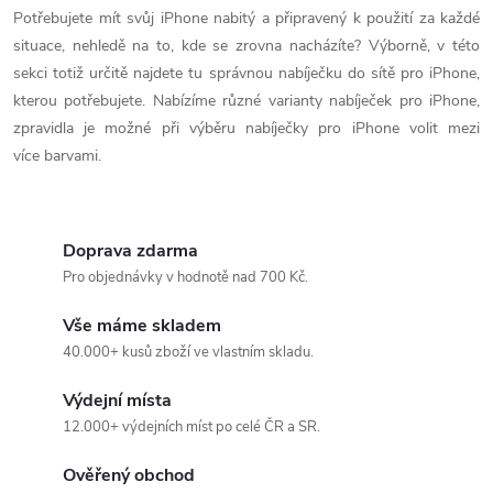
v
Potřebujete mít svůj iPhone nabitý a připravený k použití za každé
situace, nehledě na to, kde se zrovna nacházíte? Výborně, v této
l
sekci totiž určitě najdete tu správnou nabíječku do sítě pro iPhone,
á
kterou potřebujete. Nabízíme různé varianty nabíječek pro iPhone,
zpravidla je možné při výběru nabíječky pro iPhone volit mezi
d
více barvami.
a
c
Doprava zdarma
í
Pro objednávky v hodnotě nad 700 Kč.
p
Vše máme skladem
40.000+ kusů zboží ve vlastním skladu.
r
Výdejní místa
v
12.000+ výdejních míst po celé ČR a SR.
k
Ověřený obchod