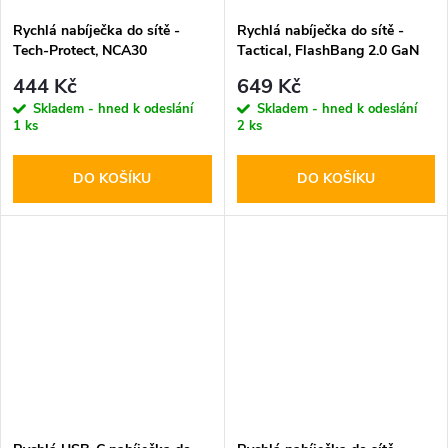
Rychlá nabíječka do sítě -
Rychlá nabíječka do sítě -
Tech-Protect, NCA30
Tactical, FlashBang 2.0 GaN
PD30W/QC3.0 + Lightning
65W Black
444 Kč
649 Kč
kabel
Skladem - hned k odeslání
Skladem - hned k odeslání
1 ks
2 ks
DO KOŠÍKU
DO KOŠÍKU