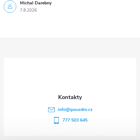
Michal Darebny
7.8.2026
Z
á
p
a
t
info
@
ipouzdro.cz
í
777 503 645