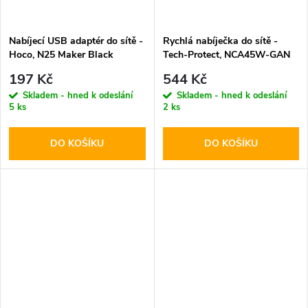
Nabíjecí USB adaptér do sítě -
Rychlá nabíječka do sítě -
Hoco, N25 Maker Black
Tech-Protect, NCA45W-GAN
PD45W/QC3.0 + Lightning
197 Kč
544 Kč
kabel
Skladem - hned k odeslání
Skladem - hned k odeslání
5 ks
2 ks
DO KOŠÍKU
DO KOŠÍKU