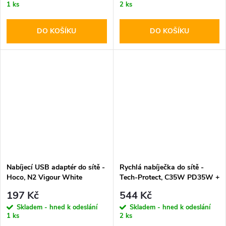
1 ks
2 ks
DO KOŠÍKU
DO KOŠÍKU
Nabíjecí USB adaptér do sítě -
Rychlá nabíječka do sítě -
Hoco, N2 Vigour White
Tech-Protect, C35W PD35W +
Lightning kabel
197 Kč
544 Kč
Skladem - hned k odeslání
Skladem - hned k odeslání
1 ks
2 ks