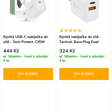
k
t
t
ů
ů
Rychlá USB-C nabíječka do
Rychlá nabíječka do sítě -
sítě - Tech-Protect, C35W
Tactical, Base Plug Dual
PD35W White
PD20W/QC3.0 White
444 Kč
324 Kč
Skladem - hned k odeslání
Skladem - hned k odeslání
5 ks
4 ks
DO KOŠÍKU
DO KOŠÍKU