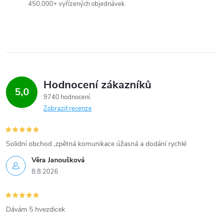
y
450.000+ vyřízených objednávek.
v
ý
p
i
Hodnocení zákazníků
5,0
9740 hodnocení
s
Zobrazit recenze
u
Solidní obchod ,zpětná komunikace úžasná a dodání rychlé
Věra Janoušková
8.8.2026
Dávám 5 hvezdicek