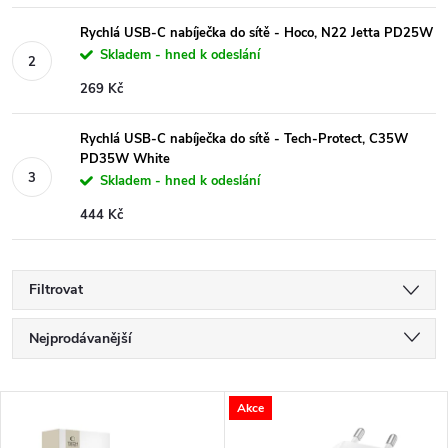
Rychlá USB-C nabíječka do sítě - Hoco, N22 Jetta PD25W
Skladem - hned k odeslání
269 Kč
Rychlá USB-C nabíječka do sítě - Tech-Protect, C35W
PD35W White
Skladem - hned k odeslání
444 Kč
Filtrovat
Ř
Nejprodávanější
a
Nejlevnější
V
Akce
Nejdražší
z