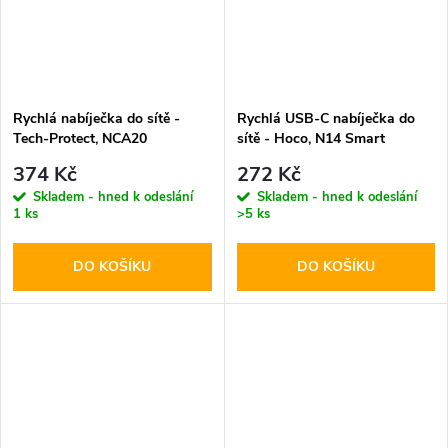
Rychlá nabíječka do sítě -
Rychlá USB-C nabíječka do
Tech-Protect, NCA20
sítě - Hoco, N14 Smart
PD20W/QC3.0 + Lightning
PD20W
374 Kč
272 Kč
kabel
Skladem - hned k odeslání
Skladem - hned k odeslání
1 ks
>5 ks
DO KOŠÍKU
DO KOŠÍKU