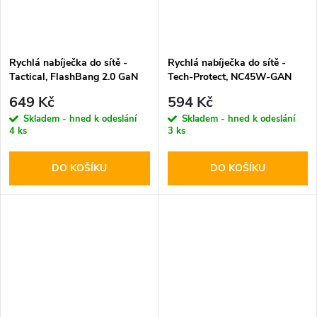
Rychlá nabíječka do sítě -
Rychlá nabíječka do sítě -
Tactical, FlashBang 2.0 GaN
Tech-Protect, NC45W-GAN
65W White
PD45W White
649 Kč
594 Kč
Skladem - hned k odeslání
Skladem - hned k odeslání
4 ks
3 ks
DO KOŠÍKU
DO KOŠÍKU