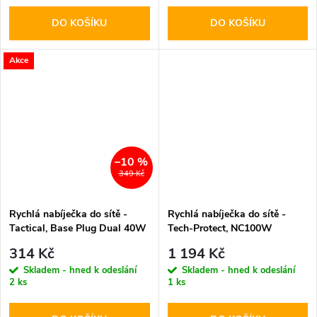
DO KOŠÍKU
DO KOŠÍKU
Akce
–10 %
349 Kč
Rychlá nabíječka do sítě -
Rychlá nabíječka do sítě -
Tactical, Base Plug Dual 40W
Tech-Protect, NC100W
White
PD100W/QC3.0 Black
314 Kč
1 194 Kč
Skladem - hned k odeslání
Skladem - hned k odeslání
2 ks
1 ks