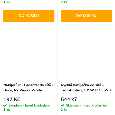
1 ks
2 ks
DO KOŠÍKU
DO KOŠÍKU
Nabíjecí USB adaptér do sítě -
Rychlá nabíječka do sítě -
Hoco, N2 Vigour White
Tech-Protect, C35W PD35W +
Lightning kabel
197 Kč
544 Kč
Skladem - hned k odeslání
Skladem - hned k odeslání
1 ks
2 ks