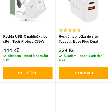
k
t
t
ů
ů
Rychlá USB-C nabíječka do
Rychlá nabíječka do sítě -
sítě - Tech-Protect, C35W
Tactical, Base Plug Dual
PD35W White
PD20W/QC3.0 White
444 Kč
324 Kč
Skladem - hned k odeslání
Skladem - hned k odeslání
5 ks
4 ks
DO KOŠÍKU
DO KOŠÍKU