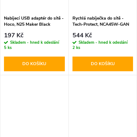
Nabíjecí USB adaptér do sítě -
Rychlá nabíječka do sítě -
Hoco, N25 Maker Black
Tech-Protect, NCA45W-GAN
PD45W/QC3.0 + Lightning
197 Kč
544 Kč
kabel
Skladem - hned k odeslání
Skladem - hned k odeslání
5 ks
2 ks
DO KOŠÍKU
DO KOŠÍKU