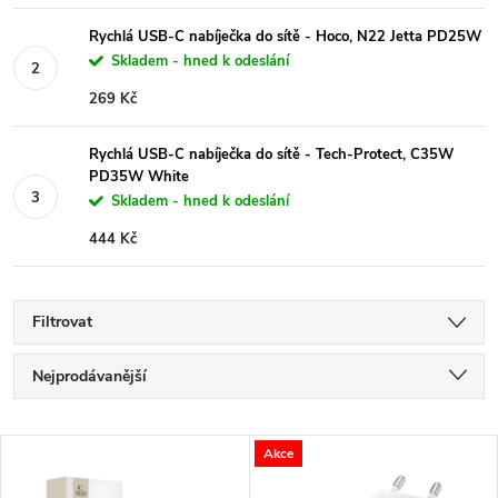
Rychlá USB-C nabíječka do sítě - Hoco, N22 Jetta PD25W
Skladem - hned k odeslání
269 Kč
Rychlá USB-C nabíječka do sítě - Tech-Protect, C35W
PD35W White
Skladem - hned k odeslání
444 Kč
Filtrovat
Ř
Nejprodávanější
a
Nejlevnější
V
Akce
Nejdražší
z