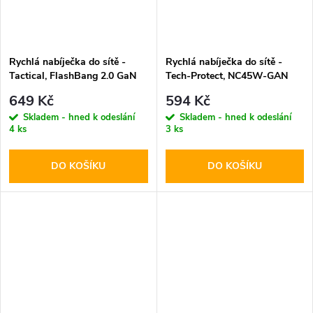
Rychlá nabíječka do sítě -
Rychlá nabíječka do sítě -
Tactical, FlashBang 2.0 GaN
Tech-Protect, NC45W-GAN
65W White
PD45W White
649 Kč
594 Kč
Skladem - hned k odeslání
Skladem - hned k odeslání
4 ks
3 ks
DO KOŠÍKU
DO KOŠÍKU