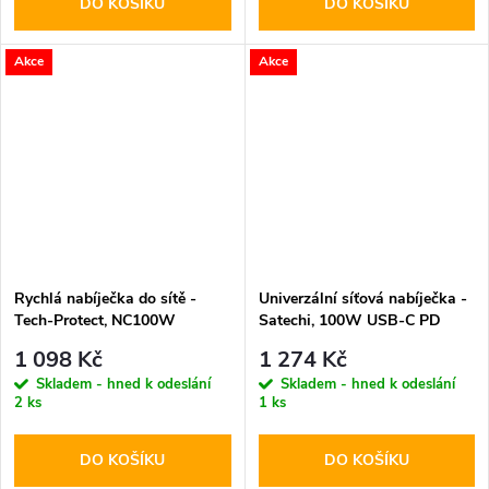
DO KOŠÍKU
DO KOŠÍKU
Akce
Akce
Rychlá nabíječka do sítě -
Univerzální síťová nabíječka -
Tech-Protect, NC100W
Satechi, 100W USB-C PD
PD100W/QC3.0 White
GaN
1 098 Kč
1 274 Kč
Skladem - hned k odeslání
Skladem - hned k odeslání
2 ks
1 ks
DO KOŠÍKU
DO KOŠÍKU