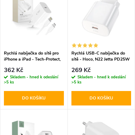
ý
Abecedně
e
p
n
i
í
s
p
Rychlá nabíječka do sítě pro
Rychlá USB-C nabíječka do
iPhone a iPad - Tech-Protect,
sítě - Hoco, N22 Jetta PD25W
p
NC20W + Lightning kabel
r
362 Kč
269 Kč
r
Skladem - hned k odeslání
Skladem - hned k odeslání
>5 ks
>5 ks
o
o
DO KOŠÍKU
DO KOŠÍKU
d
d
u
u
k