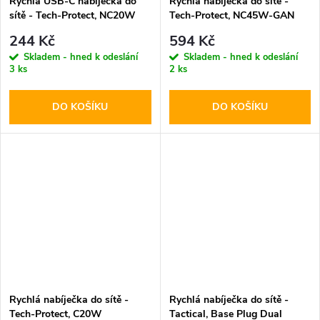
Rychlá USB-C nabíječka do
Rychlá nabíječka do sítě -
sítě - Tech-Protect, NC20W
Tech-Protect, NC45W-GAN
PD20W White
PD45W Black
244 Kč
594 Kč
Skladem - hned k odeslání
Skladem - hned k odeslání
3 ks
2 ks
DO KOŠÍKU
DO KOŠÍKU
Rychlá nabíječka do sítě -
Rychlá nabíječka do sítě -
Tech-Protect, C20W
Tactical, Base Plug Dual