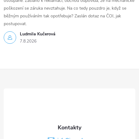
ošoupané. Zasláno k reklamaci, obchod odpovídá, že na mechanické
poškození se záruka nevztahuje. Na co tedy pouzdro je, když se
běžným používáním tak opotřebuje? Zaslán dotaz na ČOI, jak
postupovat.
Ludmila Kučerová
7.8.2026
Z
á
p
a
t