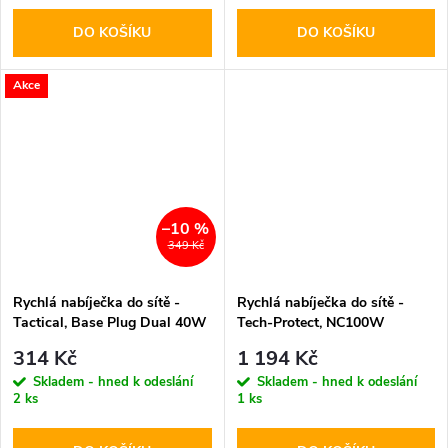
DO KOŠÍKU
DO KOŠÍKU
Akce
–10 %
349 Kč
Rychlá nabíječka do sítě -
Rychlá nabíječka do sítě -
Tactical, Base Plug Dual 40W
Tech-Protect, NC100W
White
PD100W/QC3.0 Black
314 Kč
1 194 Kč
Skladem - hned k odeslání
Skladem - hned k odeslání
2 ks
1 ks