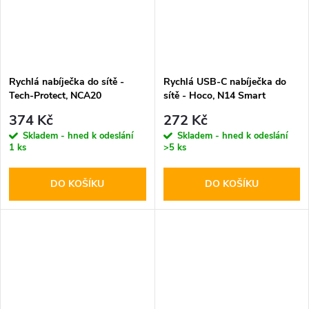
Rychlá nabíječka do sítě -
Rychlá USB-C nabíječka do
Tech-Protect, NCA20
sítě - Hoco, N14 Smart
PD20W/QC3.0 + Lightning
PD20W
374 Kč
272 Kč
kabel
Skladem - hned k odeslání
Skladem - hned k odeslání
1 ks
>5 ks
DO KOŠÍKU
DO KOŠÍKU