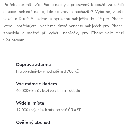
v
Potřebujete mít svůj iPhone nabitý a připravený k použití za každé
situace, nehledě na to, kde se zrovna nacházíte? Výborně, v této
l
sekci totiž určitě najdete tu správnou nabíječku do sítě pro iPhone,
á
kterou potřebujete. Nabízíme různé varianty nabíječek pro iPhone,
zpravidla je možné při výběru nabíječky pro iPhone volit mezi
d
více barvami.
a
c
Doprava zdarma
í
Pro objednávky v hodnotě nad 700 Kč.
p
Vše máme skladem
40.000+ kusů zboží ve vlastním skladu.
r
Výdejní místa
v
12.000+ výdejních míst po celé ČR a SR.
k
Ověřený obchod