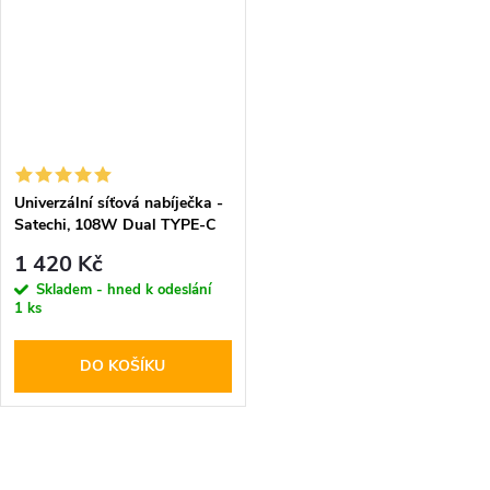
Univerzální síťová nabíječka -
Satechi, 108W Dual TYPE-C
PD
1 420 Kč
Skladem - hned k odeslání
1 ks
DO KOŠÍKU
O