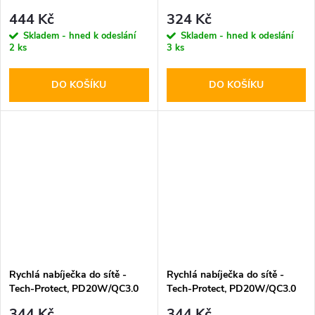
PD20W/QC3.0 White +
PD20W/QC3.0 Black
444 Kč
324 Kč
Lightning kabel
Skladem - hned k odeslání
Skladem - hned k odeslání
2 ks
3 ks
DO KOŠÍKU
DO KOŠÍKU
Rychlá nabíječka do sítě -
Rychlá nabíječka do sítě -
Tech-Protect, PD20W/QC3.0
Tech-Protect, PD20W/QC3.0
White
Black
344 Kč
344 Kč