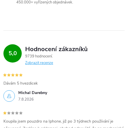
y
450.000+ vyřízených objednávek.
v
ý
p
i
Hodnocení zákazníků
5,0
9739 hodnocení
s
Zobrazit recenze
u
Dávám 5 hvezdicek
Michal Darebny
7.8.2026
Koupila jsem pouzdro na Iphone, již po 3 týdnech používání je