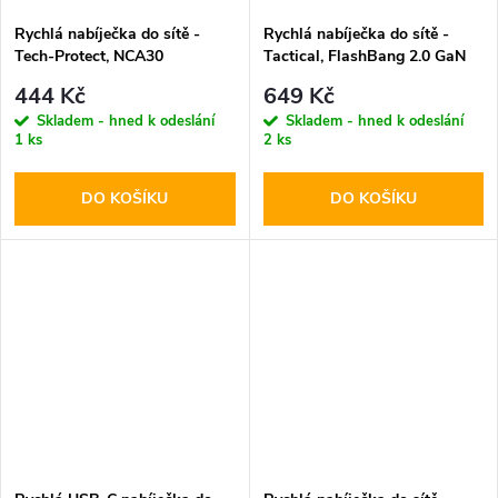
Rychlá nabíječka do sítě -
Rychlá nabíječka do sítě -
Tech-Protect, NCA30
Tactical, FlashBang 2.0 GaN
PD30W/QC3.0 + Lightning
65W Black
444 Kč
649 Kč
kabel
Skladem - hned k odeslání
Skladem - hned k odeslání
1 ks
2 ks
DO KOŠÍKU
DO KOŠÍKU