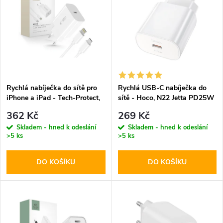
ý
Abecedně
e
p
n
i
í
s
p
Rychlá nabíječka do sítě pro
Rychlá USB-C nabíječka do
iPhone a iPad - Tech-Protect,
sítě - Hoco, N22 Jetta PD25W
p
NC20W + Lightning kabel
r
362 Kč
269 Kč
r
Skladem - hned k odeslání
Skladem - hned k odeslání
>5 ks
>5 ks
o
o
DO KOŠÍKU
DO KOŠÍKU
d
d
u
u
k