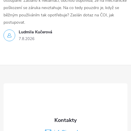
ošoupané. Zasláno k reklamaci, obchod odpovídá, že na mechanické
poškození se záruka nevztahuje. Na co tedy pouzdro je, když se
běžným používáním tak opotřebuje? Zaslán dotaz na ČOI, jak
postupovat.
Ludmila Kučerová
7.8.2026
Z
á
p
a
t