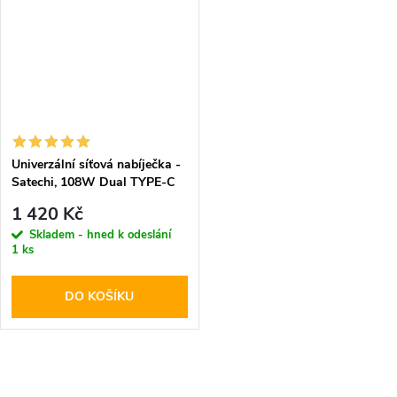
Univerzální síťová nabíječka -
Satechi, 108W Dual TYPE-C
PD
1 420 Kč
Skladem - hned k odeslání
1 ks
DO KOŠÍKU
O