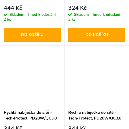
PD20W/QC3.0 White +
PD20W/QC3.0 Black
444 Kč
324 Kč
Lightning kabel
Skladem - hned k odeslání
Skladem - hned k odeslání
2 ks
3 ks
DO KOŠÍKU
DO KOŠÍKU
Rychlá nabíječka do sítě -
Rychlá nabíječka do sítě -
Tech-Protect, PD20W/QC3.0
Tech-Protect, PD20W/QC3.0
White
Black
344 Kč
344 Kč