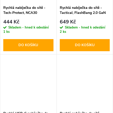
Rychlá nabíječka do sítě -
Rychlá nabíječka do sítě -
Tech-Protect, NCA30
Tactical, FlashBang 2.0 GaN
PD30W/QC3.0 + Lightning
65W Black
444 Kč
649 Kč
kabel
Skladem - hned k odeslání
Skladem - hned k odeslání
1 ks
2 ks
DO KOŠÍKU
DO KOŠÍKU