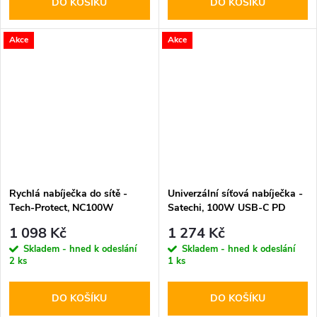
DO KOŠÍKU
DO KOŠÍKU
Akce
Akce
Rychlá nabíječka do sítě -
Univerzální síťová nabíječka -
Tech-Protect, NC100W
Satechi, 100W USB-C PD
PD100W/QC3.0 White
GaN
1 098 Kč
1 274 Kč
Skladem - hned k odeslání
Skladem - hned k odeslání
2 ks
1 ks
DO KOŠÍKU
DO KOŠÍKU