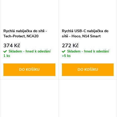
Rychlá nabíječka do sítě -
Rychlá USB-C nabíječka do
Tech-Protect, NCA20
sítě - Hoco, N14 Smart
PD20W/QC3.0 + Lightning
PD20W
374 Kč
272 Kč
kabel
Skladem - hned k odeslání
Skladem - hned k odeslání
1 ks
>5 ks
DO KOŠÍKU
DO KOŠÍKU