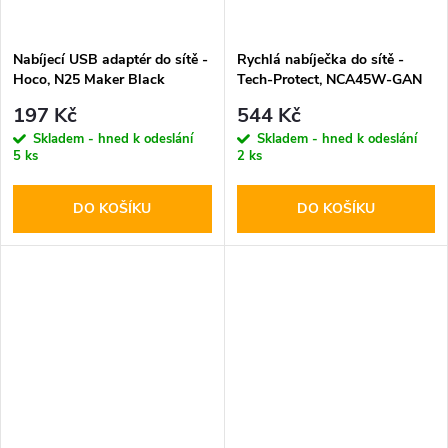
Nabíjecí USB adaptér do sítě -
Rychlá nabíječka do sítě -
Hoco, N25 Maker Black
Tech-Protect, NCA45W-GAN
PD45W/QC3.0 + Lightning
197 Kč
544 Kč
kabel
Skladem - hned k odeslání
Skladem - hned k odeslání
5 ks
2 ks
DO KOŠÍKU
DO KOŠÍKU