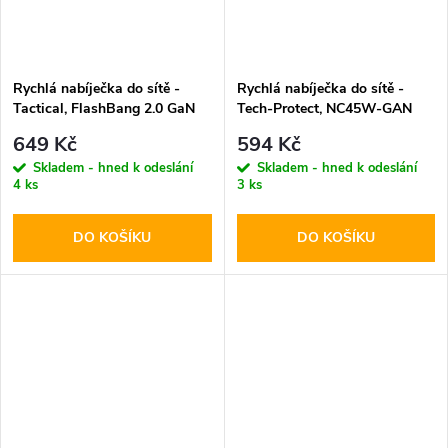
Rychlá nabíječka do sítě -
Rychlá nabíječka do sítě -
Tactical, FlashBang 2.0 GaN
Tech-Protect, NC45W-GAN
65W White
PD45W White
649 Kč
594 Kč
Skladem - hned k odeslání
Skladem - hned k odeslání
4 ks
3 ks
DO KOŠÍKU
DO KOŠÍKU