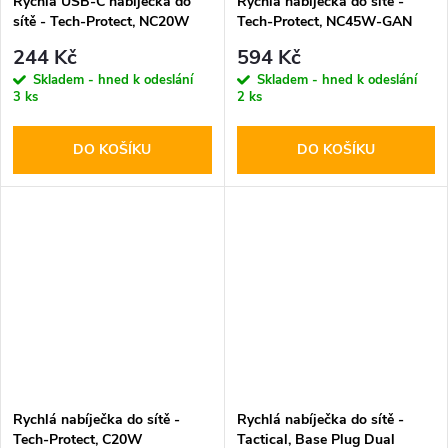
Rychlá USB-C nabíječka do
Rychlá nabíječka do sítě -
sítě - Tech-Protect, NC20W
Tech-Protect, NC45W-GAN
PD20W White
PD45W Black
244 Kč
594 Kč
Skladem - hned k odeslání
Skladem - hned k odeslání
3 ks
2 ks
DO KOŠÍKU
DO KOŠÍKU
Rychlá nabíječka do sítě -
Rychlá nabíječka do sítě -
Tech-Protect, C20W
Tactical, Base Plug Dual