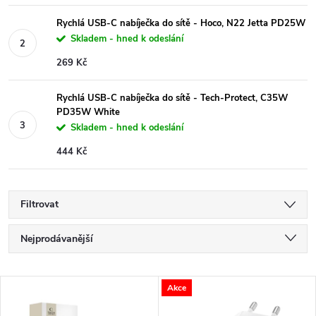
Rychlá USB-C nabíječka do sítě - Hoco, N22 Jetta PD25W
Skladem - hned k odeslání
269 Kč
Rychlá USB-C nabíječka do sítě - Tech-Protect, C35W
PD35W White
Skladem - hned k odeslání
444 Kč
Filtrovat
Ř
Nejprodávanější
a
Nejlevnější
V
Akce
Nejdražší
z