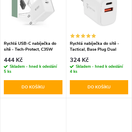
k
t
t
ů
ů
Rychlá USB-C nabíječka do
Rychlá nabíječka do sítě -
sítě - Tech-Protect, C35W
Tactical, Base Plug Dual
PD35W White
PD20W/QC3.0 White
444 Kč
324 Kč
Skladem - hned k odeslání
Skladem - hned k odeslání
5 ks
4 ks
DO KOŠÍKU
DO KOŠÍKU