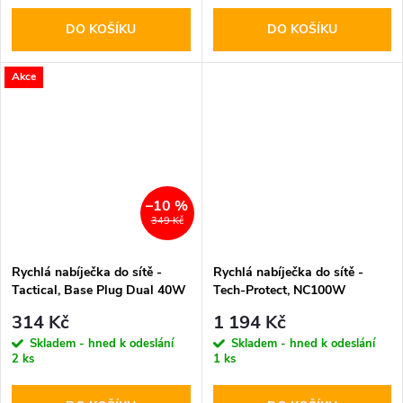
DO KOŠÍKU
DO KOŠÍKU
Akce
–10 %
349 Kč
Rychlá nabíječka do sítě -
Rychlá nabíječka do sítě -
Tactical, Base Plug Dual 40W
Tech-Protect, NC100W
White
PD100W/QC3.0 Black
314 Kč
1 194 Kč
Skladem - hned k odeslání
Skladem - hned k odeslání
2 ks
1 ks