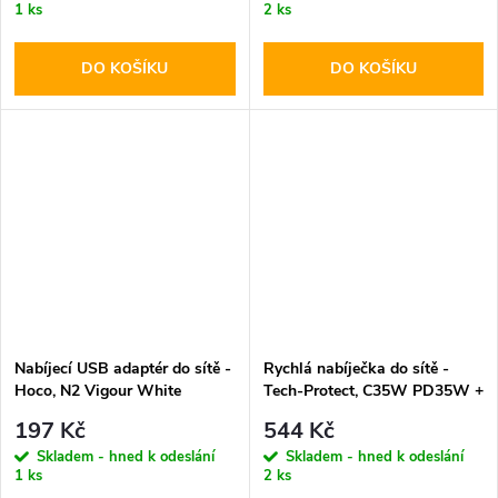
1 ks
2 ks
DO KOŠÍKU
DO KOŠÍKU
Nabíjecí USB adaptér do sítě -
Rychlá nabíječka do sítě -
Hoco, N2 Vigour White
Tech-Protect, C35W PD35W +
Lightning kabel
197 Kč
544 Kč
Skladem - hned k odeslání
Skladem - hned k odeslání
1 ks
2 ks