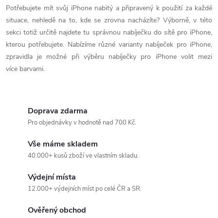
v
Potřebujete mít svůj iPhone nabitý a připravený k použití za každé
situace, nehledě na to, kde se zrovna nacházíte? Výborně, v této
l
sekci totiž určitě najdete tu správnou nabíječku do sítě pro iPhone,
á
kterou potřebujete. Nabízíme různé varianty nabíječek pro iPhone,
zpravidla je možné při výběru nabíječky pro iPhone volit mezi
d
více barvami.
a
c
Doprava zdarma
í
Pro objednávky v hodnotě nad 700 Kč.
p
Vše máme skladem
40.000+ kusů zboží ve vlastním skladu.
r
Výdejní místa
v
12.000+ výdejních míst po celé ČR a SR.
k
Ověřený obchod