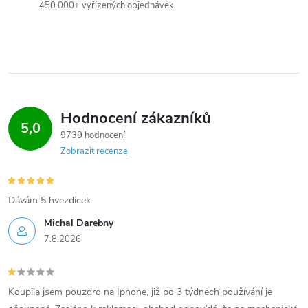
y
450.000+ vyřízených objednávek.
v
ý
p
i
Hodnocení zákazníků
5,0
9739 hodnocení
s
Zobrazit recenze
u
Dávám 5 hvezdicek
Michal Darebny
7.8.2026
Koupila jsem pouzdro na Iphone, již po 3 týdnech používání je