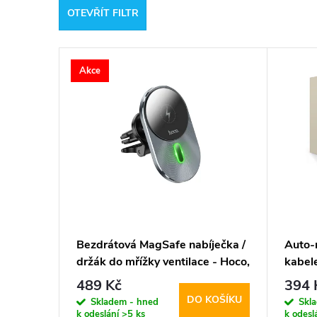
OTEVŘÍT FILTR
e
V
n
Akce
ý
í
p
p
i
r
s
o
p
d
Bezdrátová MagSafe nabíječka /
Auto-
držák do mřížky ventilace - Hoco,
kabel
r
u
CA91 Magic
2-po
489 Kč
394 
DO KOŠÍKU
o
Skladem - hned
Skl
k
k odeslání
>5 ks
k odesl