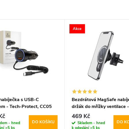
Akce
nabíječka s USB-C
Bezdrátová MagSafe nabíje
em - Tech-Protect, CC05
držák do mřížky ventilace 
rt PD60W
CA85 Ultrafast
Kč
469 Kč
DO KOŠÍKU
DO K
adem - hned
Skladem - hned
ání
>5 ks
k odeslání
>5 ks