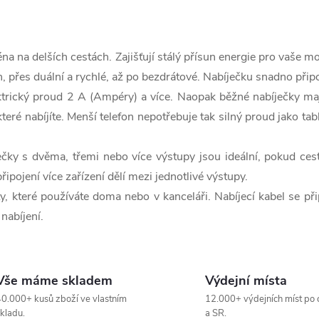
na delších cestách. Zajišťují stálý přísun energie pro vaše mob
, přes duální a rychlé, až po bezdrátové. Nabíječku snadno přip
ektrický proud 2 A (Ampéry) a více. Naopak běžné nabíječky maj
které nabíjíte. Menší telefon nepotřebuje tak silný proud jako tab
čky s dvěma, třemi nebo více výstupy jsou ideální, pokud cestu
řipojení více zařízení dělí mezi jednotlivé výstupy.
y, které používáte doma nebo v kanceláři. Nabíjecí kabel se p
nabíjení.
Vše máme skladem
Výdejní místa
0.000+ kusů zboží ve vlastním
12.000+ výdejních míst po 
kladu.
a SR.