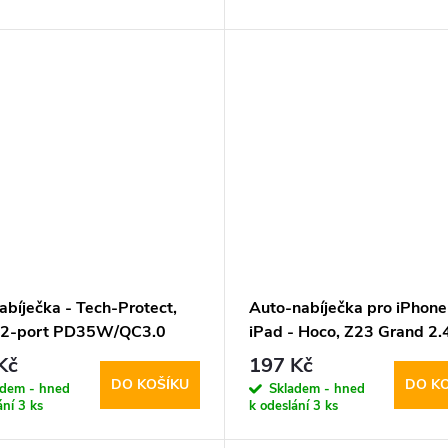
abíječka - Tech-Protect,
Auto-nabíječka pro iPhone
 2-port PD35W/QC3.0
iPad - Hoco, Z23 Grand 2.
Kč
197 Kč
DO KOŠÍKU
DO K
adem - hned
Skladem - hned
ání
3 ks
k odeslání
3 ks