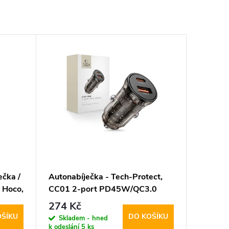
čka /
Autonabíječka - Tech-Protect,
- Hoco,
CC01 2-port PD45W/QC3.0
274 Kč
OŠÍKU
DO KOŠÍKU
Skladem - hned
k odeslání
5 ks