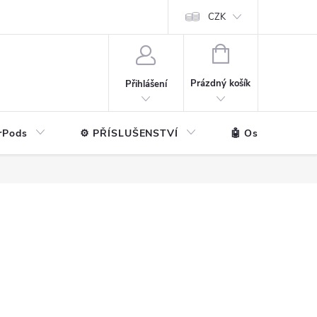
ntakt
💼 Pro firmy
CZK
NÁKUPNÍ
KOŠÍK
Prázdný košík
Přihlášení
rPods
⚙️ PŘÍSLUŠENSTVÍ
🤖 Ostatní značk