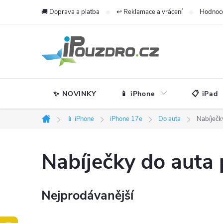
Přejít
🚚 Doprava a platba
↩️ Reklamace a vrácení
Hodnoc
na
obsah
✨ NOVINKY
📱 iPhone
📋 iPad
📱 iPhone
iPhone 17e
Do auta
Nabíječk
Domů
Nabíječky do auta
Nejprodávanější