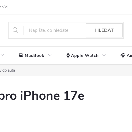
ení obchodu
📃 Obchodní podmínky
🔒 Ochrana os. údajů
📞 Ko
HLEDAT
💻 MacBook
⌚ Apple Watch
🎧 Ai
y do auta
 pro iPhone 17e