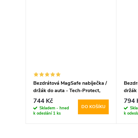
Bezdrátová MagSafe nabíječka /
Bezdr
držák do auta - Tech-Protect,
držák 
MM15W-V1 Dashboard & Vent
15W 
744 Kč
794 
DO KOŠÍKU
Skladem - hned
Skl
k odeslání
1 ks
k odesl