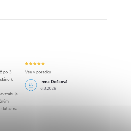
iž po 3
Vse v poradku
sláno k
Irena Došková
6.8.2026
evztahuje.
ěžným
n dotaz na