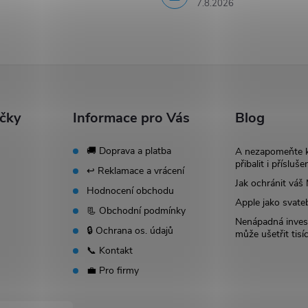
7.8.2026
ačky
Informace pro Vás
Blog
🚚 Doprava a platba
A nezapomeňte 
přibalit i přísluše
↩️ Reklamace a vrácení
Jak ochránit vá
Hodnocení obchodu
Apple jako svate
📃 Obchodní podmínky
Nenápadná invest
🔒 Ochrana os. údajů
může ušetřit tisí
📞 Kontakt
💼 Pro firmy