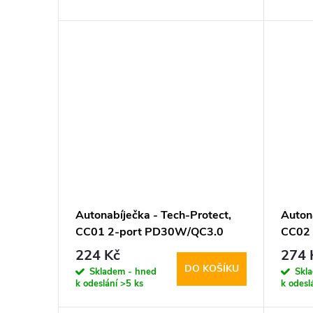
d
t
u
ů
k
t
ů
Autonabíječka - Tech-Protect,
Auton
CC01 2-port PD30W/QC3.0
CC02
224 Kč
274 
DO KOŠÍKU
Skladem - hned
Skl
k odeslání
>5 ks
k odesl