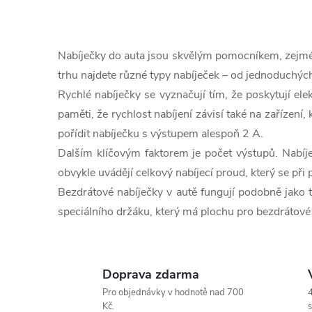
O
v
Nabíječky do auta jsou skvělým pomocníkem, zejména 
l
trhu najdete různé typy nabíječek – od jednoduchých
Rychlé nabíječky se vyznačují tím, že poskytují el
á
paměti, že rychlost nabíjení závisí také na zařízení, 
d
pořídit nabíječku s výstupem alespoň 2 A.
a
Dalším klíčovým faktorem je počet výstupů. Nabíje
obvykle uvádějí celkový nabíjecí proud, který se při p
c
Bezdrátové nabíječky v autě fungují podobně jako t
í
speciálního držáku, který má plochu pro bezdrátové 
p
r
Doprava zdarma
v
Pro objednávky v hodnotě nad 700
4
Kč.
s