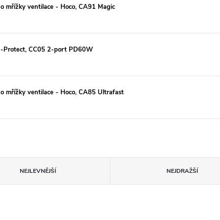
o mřížky ventilace - Hoco, CA91 Magic
h-Protect, CC05 2-port PD60W
o mřížky ventilace - Hoco, CA85 Ultrafast
NEJLEVNĚJŠÍ
NEJDRAŽŠÍ