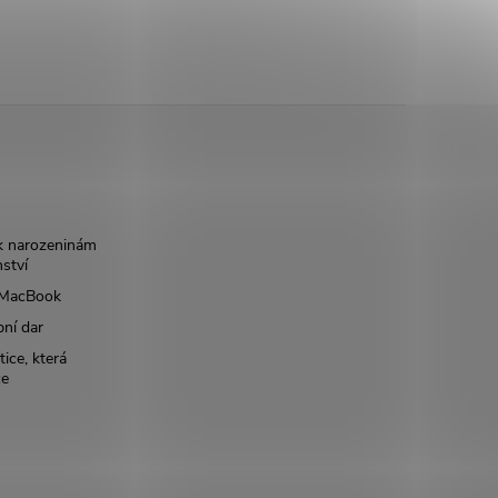
k narozeninám
nství
š MacBook
bní dar
ice, která
ce