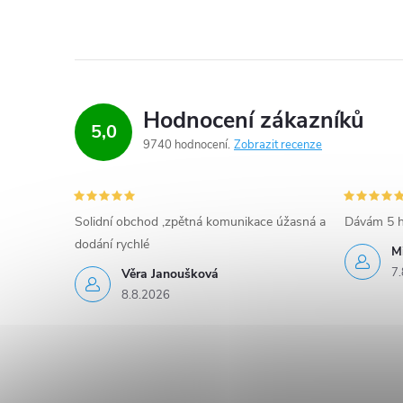
k
y
v
Hodnocení zákazníků
ý
5,0
9740 hodnocení
Zobrazit recenze
p
i
Solidní obchod ,zpětná komunikace úžasná a
Dávám 5 h
s
dodání rychlé
M
u
7.
Věra Janoušková
8.8.2026