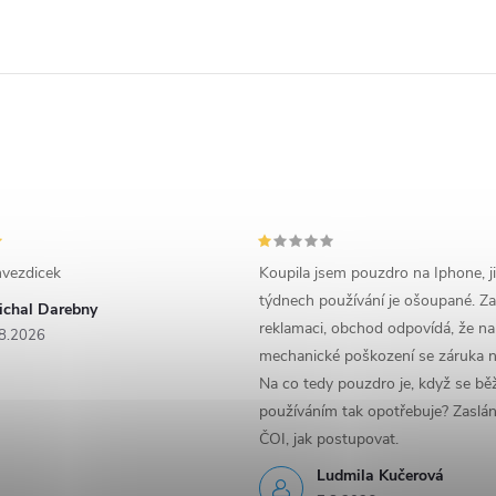
vezdicek
Koupila jsem pouzdro na Iphone, j
týdnech používání je ošoupané. Za
ichal Darebny
reklamaci, obchod odpovídá, že na
8.2026
mechanické poškození se záruka n
Na co tedy pouzdro je, když se b
používáním tak opotřebuje? Zaslá
ČOI, jak postupovat.
Ludmila Kučerová