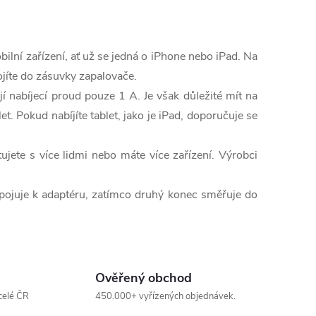
ilní zařízení, ať už se jedná o iPhone nebo iPad. Na
ojíte do zásuvky zapalovače.
í nabíjecí proud pouze 1 A. Je však důležité mít na
let. Pokud nabíjíte tablet, jako je iPad, doporučuje se
jete s více lidmi nebo máte více zařízení. Výrobci
řipojuje k adaptéru, zatímco druhý konec směřuje do
Ověřený obchod
celé ČR
450.000+ vyřízených objednávek.