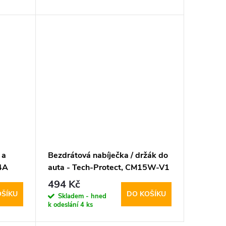
 a
Bezdrátová nabíječka / držák do
4A
auta - Tech-Protect, CM15W-V1
Dashboard & Vent
494 Kč
OŠÍKU
DO KOŠÍKU
Skladem - hned
k odeslání
4 ks