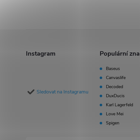
Z
á
Instagram
Populární zn
p
Baseus
Canvaslife
a
Decoded
Sledovat na Instagramu
t
DuxDucis
Karl Lagerfeld
í
Love Mei
Spigen