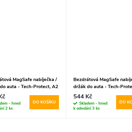
átová MagSafe nabíječka /
Bezdrátová MagSafe nabíje
do auta - Tech-Protect, A2
držák do auta - Tech-Prote
Black
MM15W-V6 Dashboard & 
Kč
544 Kč
DO KOŠÍKU
DO K
adem - hned
Skladem - hned
ání
2 ks
k odeslání
3 ks