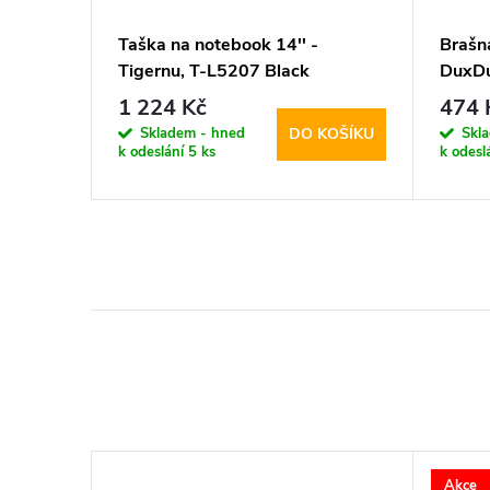
3.9" -
Taška na notebook 14'' -
Brašn
ay
Tigernu, T-L5207 Black
DuxDu
1 224 Kč
474 
Skladem - hned
Skl
KOŠÍKU
DO KOŠÍKU
k odeslání
5 ks
k odesl
Akce