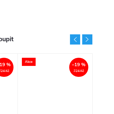
oupit
Akce
Akce
19 %
–19 %
724 Kč
724 Kč