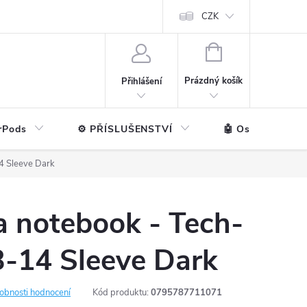
ntakt
💼 Pro firmy
CZK
NÁKUPNÍ
KOŠÍK
Prázdný košík
Přihlášení
rPods
⚙️ PŘÍSLUŠENSTVÍ
🤖 Ostatní značk
4 Sleeve Dark
a notebook - Tech-
3-14 Sleeve Dark
obnosti hodnocení
Kód produktu:
0795787711071