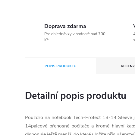
Doprava zdarma
Pro objednávky v hodnotě nad 700
4
Kč.
s
POPIS PRODUKTU
RECENZE
Detailní popis produktu
Pouzdro na notebook Tech-Protect 13-14 Sleeve j
14palcové přenosné počítače a kromě hlavní kapsy
disponuje ještě menší, do které uložíte příslušenství