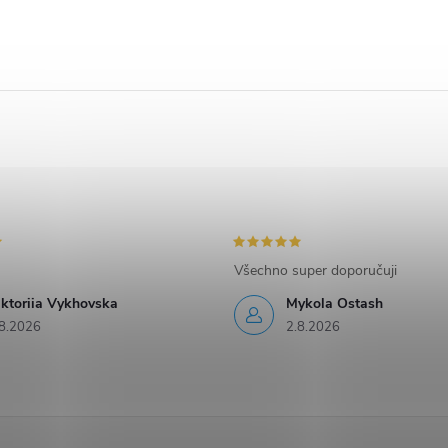
Všechno super doporučuji
iktoriia Vykhovska
Mykola Ostash
8.2026
2.8.2026