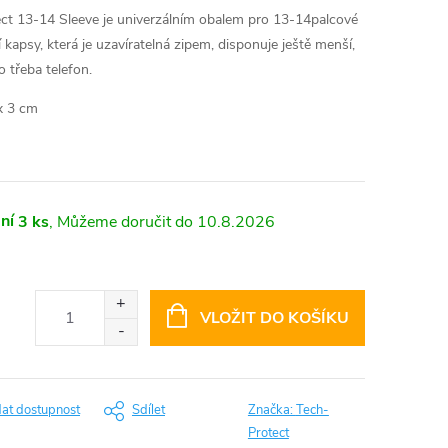
t 13-14 Sleeve je univerzálním obalem pro 13-14palcové
kapsy, která je uzavíratelná zipem, disponuje ještě menší,
o třeba telefon.
 x 3 cm
ní
3 ks
10.8.2026
VLOŽIT DO KOŠÍKU
dat dostupnost
Sdílet
Značka:
Tech-
Protect