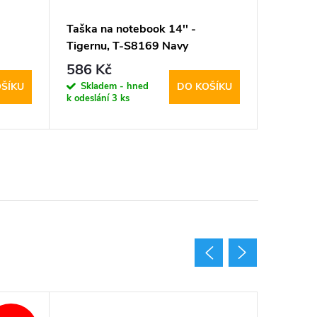
Taška na notebook 14'' -
Brašna 
Tigernu, T-S8169 Navy
DuxDuci
586 Kč
439 K
Skladem - hned
Sklad
ŠÍKU
DO KOŠÍKU
k odeslání
3 ks
k odeslán