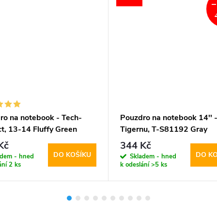
–
ro na notebook - Tech-
Pouzdro na notebook 14'' 
t, 13-14 Fluffy Green
Tigernu, T-S81192 Gray
Kč
344 Kč
DO KOŠÍKU
DO KO
adem - hned
Skladem - hned
ání
2 ks
k odeslání
>5 ks