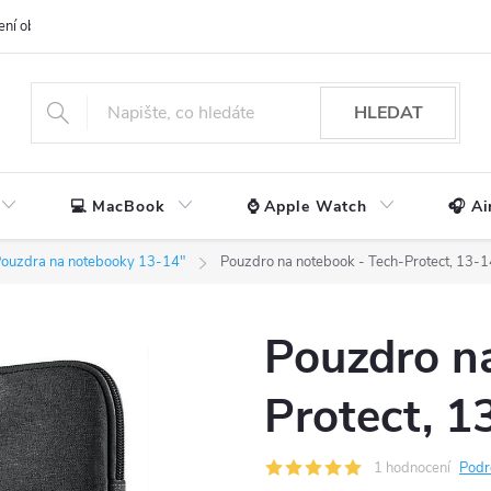
ení obchodu
📃 Obchodní podmínky
🔒 Ochrana os. údajů
📞 Ko
HLEDAT
💻 MacBook
⌚ Apple Watch
🎧 Ai
ouzdra na notebooky 13-14"
Pouzdro na notebook - Tech-Protect, 13-1
Pouzdro n
Protect, 1
1 hodnocení
Podr