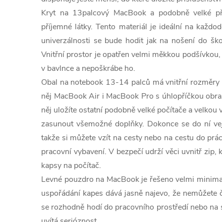
Kryt na 13palcový MacBook a podobně velké př
příjemné látky. Tento materiál je ideální na každ
univerzálnosti se bude hodit jak na nošení do ško
Vnitřní prostor je opatřen velmi měkkou podšívkou, 
v bavlnce a nepoškrábe ho.
Obal na notebook 13-14 palců má vnitřní rozměry 
něj MacBook Air i MacBook Pro s úhlopříčkou obra
něj uložíte ostatní podobně velké počítače a velkou
zasunout všemožné doplňky. Dokonce se do ní vejd
takže si můžete vzít na cesty nebo na cestu do prá
pracovní vybavení. V bezpečí udrží věci uvnitř zip, 
kapsy na počítač.
Levné pouzdro na MacBook je řešeno velmi minimali
uspořádání kapes dává jasně najevo, že nemůžete č
se rozhodně hodí do pracovního prostředí nebo na 
uvítá serióznost.