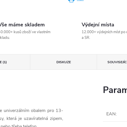
Vše máme skladem
Výdejní místa
0.000+ kusů zboží ve vlastním
12.000+ výdejních míst po 
kladu.
a SR.
 (1)
DISKUZE
SOUVISEJÍ
Param
e univerzálním obalem pro 13-
EAN
:
, která je uzavíratelná zipem,
 nebo třeba telefon.