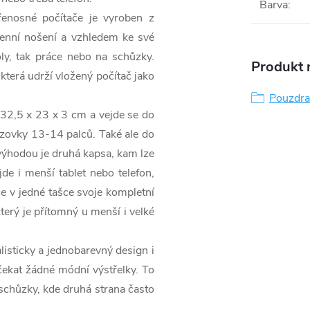
Barva
:
enosné počítače je vyroben z
odenní nošení a vzhledem ke své
ly, tak práce nebo na schůzky.
Produkt n
která udrží vložený počítač jako
Pouzdra
32,5 x 23 x 3 cm a vejde se do
zovky 13-14 palců. Také ale do
 výhodou je druhá kapsa, kam lze
e i menší tablet nebo telefon,
ce v jedné tašce svoje kompletní
který je přítomný u menší i velké
sticky a jednobarevný design i
ekat žádné módní výstřelky. To
schůzky, kde druhá strana často