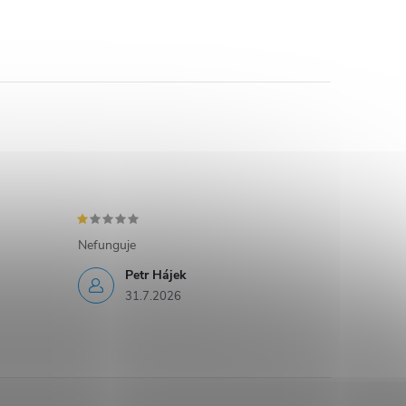
Nefunguje
Petr Hájek
31.7.2026