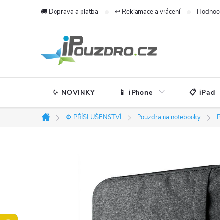
Přejít
🚚 Doprava a platba
↩️ Reklamace a vrácení
Hodnoc
na
obsah
✨ NOVINKY
📱 iPhone
📋 iPad
⚙️ PŘÍSLUŠENSTVÍ
Pouzdra na notebooky
P
Domů