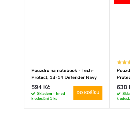
ech-
Pouzdro na notebook - Tech-
Pouzd
nd
Protect, 13-14 Defender Navy
Protec
Blue
594 Kč
638 
KOŠÍKU
DO KOŠÍKU
Skladem - hned
Skl
k odeslání
1 ks
k odesl