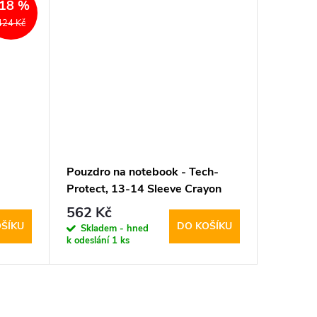
18 %
424 Kč
-
Pouzdro na notebook - Tech-
Pouzdro
Protect, 13-14 Sleeve Crayon
Protect
Grey
Black
562 Kč
794 K
ŠÍKU
DO KOŠÍKU
Skladem - hned
Sklad
k odeslání
1 ks
k odeslán