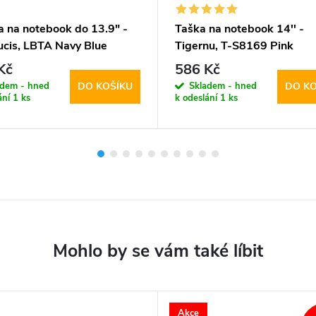
a na notebook do 13.9" -
Taška na notebook 14'' -
cis, LBTA Navy Blue
Tigernu, T-S8169 Pink
Kč
586 Kč
adem - hned
Skladem - hned
DO KOŠÍKU
DO KO
ání
1 ks
k odeslání
1 ks
Akce