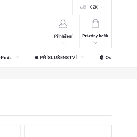
ntakt
💼 Pro firmy
CZK
NÁKUPNÍ
KOŠÍK
Prázdný košík
Přihlášení
rPods
⚙️ PŘÍSLUŠENSTVÍ
🤖 Ostatní značk