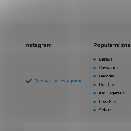
s
u
Z
á
Instagram
Populární zn
p
Baseus
Canvaslife
a
Decoded
Sledovat na Instagramu
t
DuxDucis
Karl Lagerfeld
í
Love Mei
Spigen