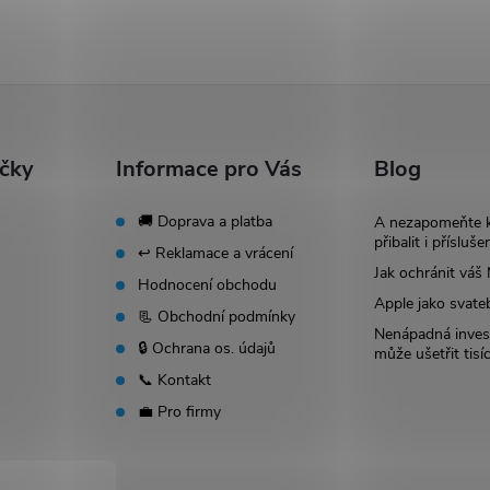
ačky
Informace pro Vás
Blog
🚚 Doprava a platba
A nezapomeňte 
přibalit i přísluše
↩️ Reklamace a vrácení
Jak ochránit vá
Hodnocení obchodu
Apple jako svate
📃 Obchodní podmínky
Nenápadná invest
🔒 Ochrana os. údajů
může ušetřit tisí
📞 Kontakt
💼 Pro firmy