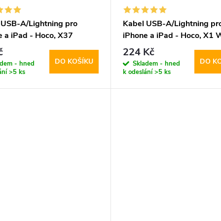
 USB-A/Lightning pro
Kabel USB-A/Lightning pr
e a iPad - Hoco, X37
iPhone a iPad - Hoco, X1 
ower
200cm
č
224 Kč
DO KOŠÍKU
DO K
adem - hned
Skladem - hned
ání
>5 ks
k odeslání
>5 ks