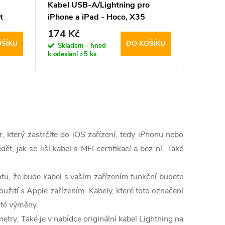
Kabel USB-A/Lightning pro
t
iPhone a iPad - Hoco, X35
Premium 25cm
174 Kč
OŠÍKU
DO KOŠÍKU
Skladem - hned
k odeslání
>5 ks
r, který zastrčíte do iOS zařízení, tedy iPhonu nebo
 jak se liší kabel s MFI certifikací a bez ní. Také
totu, že bude kabel s vaším zařízením funkční budete
použití s Apple zařízením. Kabely, které toto označení
ité výměny.
etry. Také je v nabídce originální kabel Lightning na