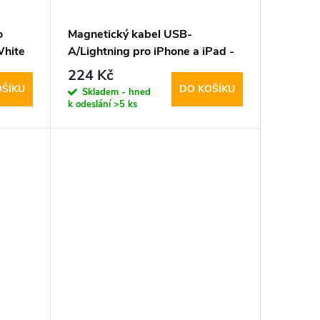
o
Magnetický kabel USB-
White
A/Lightning pro iPhone a iPad -
Hoco, X52 Sereno Black
224 Kč
OŠÍKU
DO KOŠÍKU
Skladem - hned
k odeslání
>5 ks