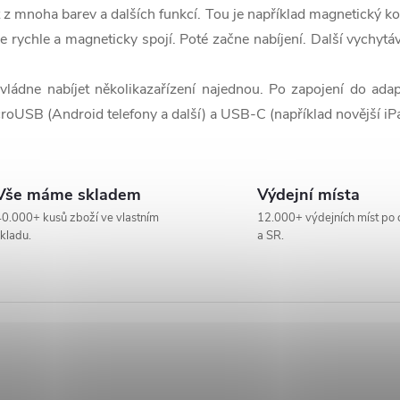
z mnoha barev a dalších funkcí. Tou je například magnetický k
e rychle a magneticky spojí. Poté začne nabíjení. Další vychytáv
ládne nabíjet několikazařízení najednou. Po zapojení do adapt
croUSB (Android telefony a další) a USB-C (například novější iP
Vše máme skladem
Výdejní místa
0.000+ kusů zboží ve vlastním
12.000+ výdejních míst po 
kladu.
a SR.