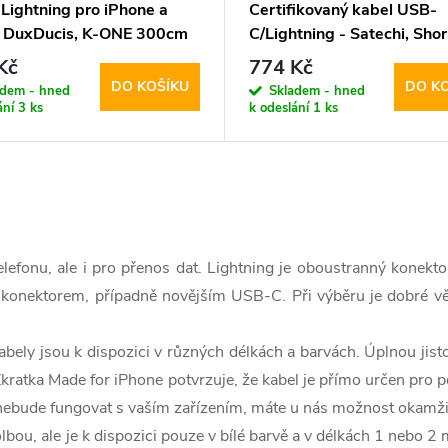
 Lightning pro iPhone a
Certifikovaný kabel USB-
- DuxDucis, K-ONE 300cm
C/Lightning - Satechi, Shor
25cm Gray
Kč
774 Kč
DO KOŠÍKU
DO K
adem - hned
Skladem - hned
ání
3 ks
k odeslání
1 ks
lefonu, ale i pro přenos dat. Lightning je oboustranný konekto
nektorem, případně novějším USB-C. Při výběru je dobré vědět,
abely jsou k dispozici v různých délkách a barvách. Úplnou jis
. Zkratka Made for iPhone potvrzuje, že kabel je přímo určen pro 
ž nebude fungovat s vaším zařízením, máte u nás možnost okamž
lbou, ale je k dispozici pouze v bílé barvě a v délkách 1 nebo 2 m