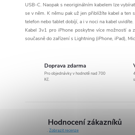
c
USB-C. Naopak s neoriginálním kabelem lze vybírat 
í
se v něm. K němu pak už jen přiblížíte kabel a ten s
telefon nebo tablet dobíjí, a i v noci na kabel uvidíte.
p
Kabel 3v1 pro iPhone poskytne více možností a zv
r
současně do zařízení s Lightning (iPhone, iPad), Mi
v
k
Doprava zdarma
y
Pro objednávky v hodnotě nad 700
4
Kč.
s
v
ý
p
i
Hodnocení zákazníků
Zobrazit recenze