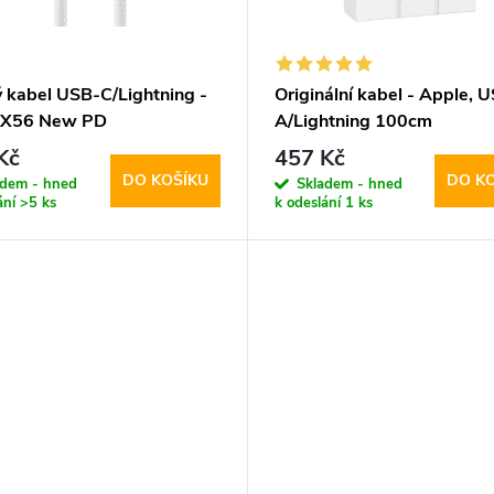
ý kabel USB-C/Lightning -
Originální kabel - Apple, 
 X56 New PD
A/Lightning 100cm
Kč
457 Kč
DO KOŠÍKU
DO K
adem - hned
Skladem - hned
ání
>5 ks
k odeslání
1 ks