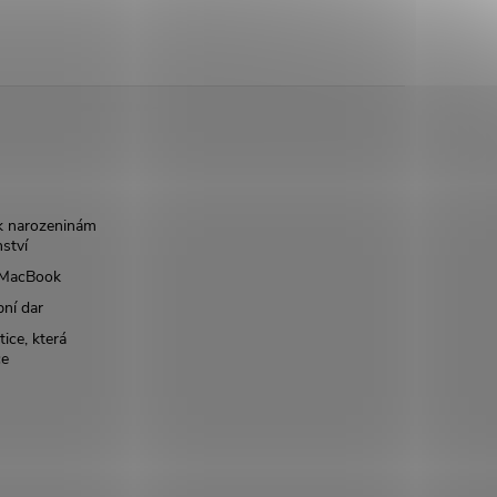
k narozeninám
nství
š MacBook
bní dar
ice, která
ce