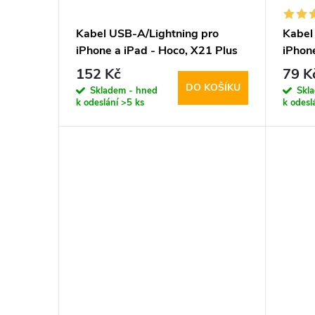
Kabel USB-A/Lightning pro
Kabel
iPhone a iPad - Hoco, X21 Plus
iPhon
White
CoolP
152 Kč
79 K
DO KOŠÍKU
Skladem - hned
Skl
k odeslání
>5 ks
k odesl