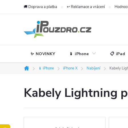
Přejít
🚚 Doprava a platba
↩️ Reklamace a vrácení
Hodnoc
na
obsah
✨ NOVINKY
📱 iPhone
📋 iPad
📱 iPhone
iPhone X
Nabíjení
Kabely Lig
Domů
Kabely Lightning 