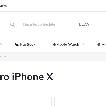
ení obchodu
📃 Obchodní podmínky
🔒 Ochrana os. údajů
📞 Ko
HLEDAT
💻 MacBook
⌚ Apple Watch
🎧 Ai
htning
pro iPhone X