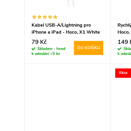
s
o
p
d
Kabel USB-A/Lightning pro
Rychl
iPhone a iPad - Hoco, X1 White
Hoco,
r
u
100cm
79 Kč
149 
DO KOŠÍKU
o
Skladem - hned
Skl
k
k odeslání
>5 ks
k odesl
d
t
Akce
u
ů
k
t
ů