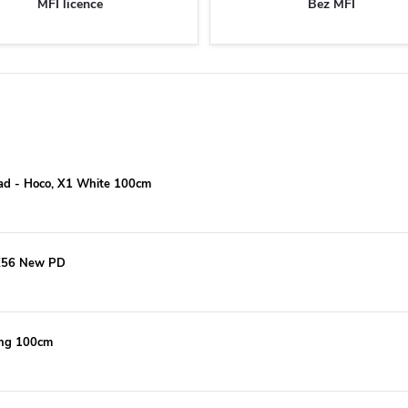
MFI licence
Bez MFI
Pad - Hoco, X1 White 100cm
 X56 New PD
ning 100cm