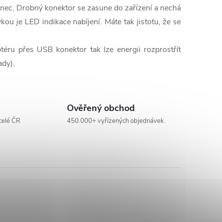
onec. Drobný konektor se zasune do zařízení a nechá
kou je LED indikace nabíjení. Máte tak jistotu, že se
éru přes USB konektor tak lze energii rozprostřít
ady).
Ověřený obchod
celé ČR
450.000+ vyřízených objednávek.