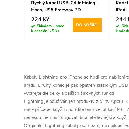
Rychlý kabel USB-C/Lightning -
Kabel
Hoco, U95 Freeway PD
iPad 
224 Kč
244 
DO KOŠÍKU
Skladem - hned
Skl
k odeslání
>5 ks
k odesl
O
v
Kabely Lightning pro iPhone se hodí pro nabíjení te
l
iPadu. Druhý konec je pak opatřen klasickým USB ko
vybírejte dle délky a dalších šikovných funkcí.
á
Lightning je používán jen produkty z dílny Applu. K
d
mít v případě, když si pořídíte ten s certifikací MFI
a
nenesou, nemusí fungovat. Jsou ale levnější a kdy
Originální Lightning kabel je samozřejmě nejlepší vo